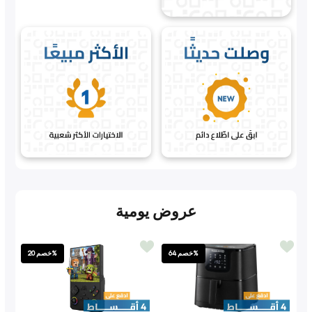
عروض يومية
خصم 64%
خصم 20%