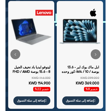
 /
ال
0
ال
0
خ
To
ابل ماك بوك اير - 13.6
لينوفو ايديا باد نحيف الجيل
)
بوصة / M4 / 10-كور وحده
8 - 15.6 بوصة FHD / AMD
المعالجة المركزية / 10-
Athlon فضي 7120U / 8
KWD 146.000
KWD 399.000
كور GPU / 16-كور Neural
جيجابايت / 256 جيجابايت
KWD 114.900
KWD 369.000
Engine / 16 جيجابايت رام
(NVMe م.2 إس إس دي) /
خصم 8%
خصم 22%
/ 512 جيجابايت إس إس دي
ويندوز 11 هوم / ضمان سنة
/ العربية /الإنجليزية / Sky
/ الإنجليزية / / رمادي -
أزرق / ضمان سنة
لابتوب
إضافة إلى سلة التسوق
إضافة إلى سلة التسوق