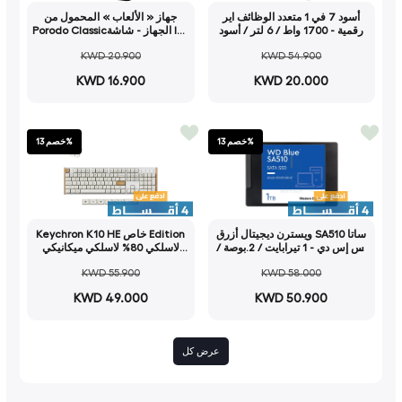
أسود 7 في 1 متعدد الوظائف اير
جهاز « الألعاب » المحمول من
رقمية - 1700 واط / 6 لتر / أسود
Porodo Classicالجهاز - شاشة IPS
مقاس 4.0 بوصة / بطارية سعة
KWD 20.900
KWD 54.900
4000 مللي أمبير في الساعة / أسود
KWD 16.900
KWD 20.000
خصم 13%
خصم 13%
ويسترن ديجيتال أزرق SA510 ساتا
Keychron K10 HE خاص Edition
إس إس دي - 1 تيرابايت / 2.بوصة /
لاسلكي 80% لاسلكي ميكانيكي
ساتا- إس إس دي صلبة الدولة
لوحة مفاتيح BT 5.1 / 2.4GHz / يو
KWD 55.900
KWD 58.000
محرك)
اس بي-C (تخطيط عربي) - أبيض
KWD 49.000
KWD 50.900
عرض كل