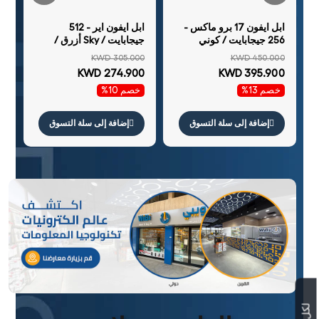
ابل ايفون 17 برو ماكس -
ابل ايفون اير - 512
256 جيجابايت / كوني
جيجابايت / Sky أزرق /
برتقالي / نانو سيم فيزيائي
5جي / 6.5 بوصة / الشرق
KWD 305.000
KWD 450.000
+ سيم إلكتروني
الأوسط نسخة
KWD 274.900
KWD 395.900
خصم 13%
خصم 10%
إضافة إلى سلة التسوق
إضافة إلى سلة التسوق