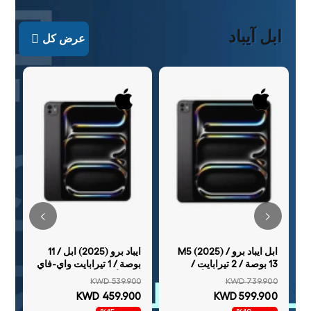
ابل آيباد
عرض كل
-
جي
00
0
خ
ابل ايباد برو M5 (2025) /
ايباد برو (2025) ابل / 11
13 بوصة / 2 تيرابايت /
بوصة / 1 تيرابايت واي-فاي
واي-فاي / SPACE أسود /
5جي أسود «SPACE»
KWD 539.900
KWD 739.900
نانو-Texture زجاج
أسود زجاج قياسي
KWD 459.900
KWD 599.900