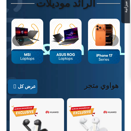
لكل ميزانية
الرائد موديلات
هواوي متجر
عرض كل