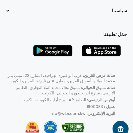
سياستنا
حمّل تطبيقنا
صالة عرض القرين:
غرب أبو فتيرة الهرافية، الشارع 22، مبنى بدر
محمد الميلام، أسواق القرين، مقابل «تي تايم»، القرين، الكويت
صالة
تسوق
الحوالي:
تسوق و16، مجمع الملا التجاري، الطابق
الأرضي، شارع ابن خلدون، الحوالي، الكويت.
أوفيس الرئيسي:
الطابق 49 ، برج أرايا، الكويت ، الكويت
عميل :
1800053
البريد الإلكتروني:
info@wibi.com.kw