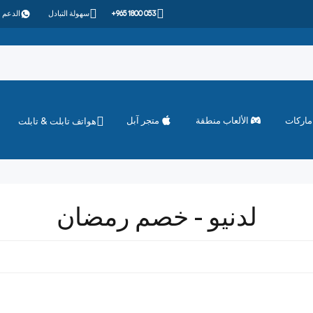
+965 1800 053
سهولة التبادل
الدعم 
ماركات
الألعاب منطقة
متجر آبل
هواتف تابلت & تابلت
لدنيو - خصم رمضان