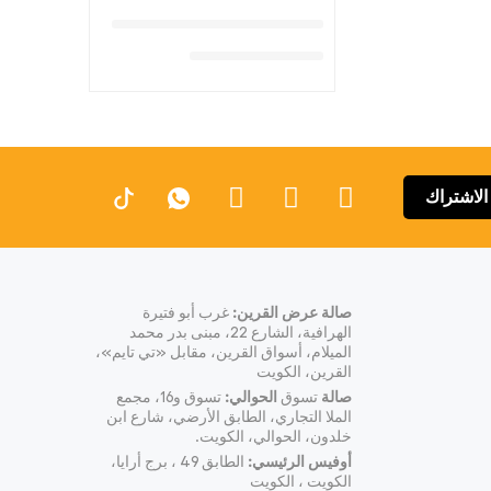
الاشتراك
صالة عرض القرين:
غرب أبو فتيرة
الهرافية، الشارع 22، مبنى بدر محمد
الميلام، أسواق القرين، مقابل «تي تايم»،
القرين، الكويت
صالة
تسوق
الحوالي:
تسوق و16، مجمع
الملا التجاري، الطابق الأرضي، شارع ابن
خلدون، الحوالي، الكويت.
أوفيس الرئيسي:
الطابق 49 ، برج أرايا،
الكويت ، الكويت