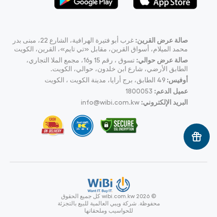
صالة عرض القرين:
غرب أبو فتيرة الهرافية، الشارع 22، مبنى بدر
محمد الميلام، أسواق القرين، مقابل «تي تايم»، القرين، الكويت
صالة عرض حوالي:
تسوق ، رقم 15 و16، مجمع الملا التجاري،
الطابق الأرضي، شارع ابن خلدون، حوالي، الكويت.
أوفيس:
49
الطابق، برج أرايا، مدينة الكويت ، الكويت
عميل الدعم:
1800053
البريد الإلكتروني:
info@wibi.com.kw
© wibi.com.kw 2026
كل جميع الحقوق
محفوظة.
شركة ويبي العالمية للبيع بالتجزئة
للحواسيب وملحقاتها