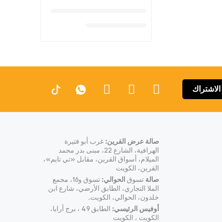
الاشتراك
صالة عرض القرين:
غرب أبو فتيرة
الهرافية، الشارع 22، مبنى بدر محمد
الميلام، أسواق القرين، مقابل «تي تايم»،
القرين، الكويت
صالة
تسوق
الحوالي:
تسوق و16، مجمع
الملا التجاري، الطابق الأرضي، شارع ابن
خلدون، الحوالي، الكويت.
أوفيس الرئيسي:
الطابق 49 ، برج أرايا،
الكويت ، الكويت