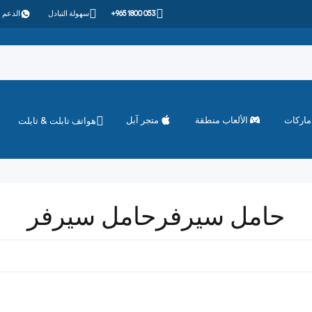
+965 1800 053
سهولة التبادل
الدعم 
ماركات
الألعاب منطقة
متجر آبل
هواتف تابلت & تابلت
حامل سيرفرحامل سيرفر