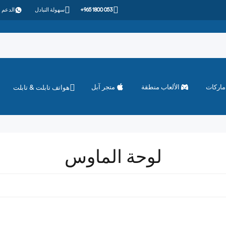
+965 1800 053
سهولة التبادل
الدعم 
ماركات
الألعاب منطقة
متجر آبل
هواتف تابلت & تابلت
لوحة الماوس