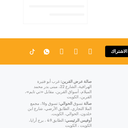
الاشتراك
صالة عرض القرين:
غرب أبو فتيرة
الهرافية، الشارع 22، مبنى بدر محمد
الميلام، أسواق القرين، مقابل «تي تايم»،
القرين، الكويت
صالة
تسوق
الحوالي:
تسوق و16، مجمع
الملا التجاري، الطابق الأرضي، شارع ابن
خلدون، الحوالي، الكويت.
أوفيس الرئيسي:
الطابق 49 ، برج أرايا،
الكويت ، الكويت