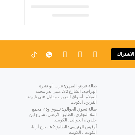
الاشتراك
صالة عرض القرين:
غرب أبو فتيرة
الهرافية، الشارع 22، مبنى بدر محمد
الميلام، أسواق القرين، مقابل «تي تايم»،
القرين، الكويت
صالة
تسوق
الحوالي:
تسوق و16، مجمع
الملا التجاري، الطابق الأرضي، شارع ابن
خلدون، الحوالي، الكويت.
أوفيس الرئيسي:
الطابق 49 ، برج أرايا،
الكويت ، الكويت