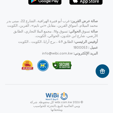
صالة عرض القرين:
غرب أبو فتيرة الهرافية، الشارع 22، مبنى بدر
محمد الميلام، أسواق القرين، مقابل «تي تايم»، القرين، الكويت
صالة
تسوق
الحوالي:
تسوق و16، مجمع الملا التجاري، الطابق
الأرضي، شارع ابن خلدون، الحوالي، الكويت.
أوفيس الرئيسي:
الطابق 49 ، برج أرايا، الكويت ، الكويت
عميل :
1800053
البريد الإلكتروني:
info@wibi.com.kw
© wibi.com.kw 2026
كل محفوظة.
شركة
ويبي العالمية للبيع بالتجزئة للحواسيب
وملحقاتها