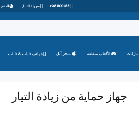
+965 1800 053
سهولة التبادل
الدعم 
ماركات
الألعاب منطقة
متجر آبل
هواتف تابلت & تابلت
جهاز حماية من زيادة التيار