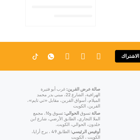
الاشتراك
صالة عرض القرين:
غرب أبو فتيرة
الهرافية، الشارع 22، مبنى بدر محمد
الميلام، أسواق القرين، مقابل «تي تايم»،
القرين، الكويت
صالة
تسوق
الحوالي:
تسوق و16، مجمع
الملا التجاري، الطابق الأرضي، شارع ابن
خلدون، الحوالي، الكويت.
أوفيس الرئيسي:
الطابق 49 ، برج أرايا،
الكويت ، الكويت