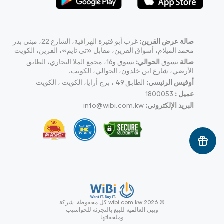
صالة عرض القرين:
غرب أبو فتيرة الهرافية، الشارع 22، مبنى بدر
محمد الميلام، أسواق القرين، مقابل «تي تايم»، القرين، الكويت
صالة
تسوق
الحوالي:
تسوق و16، مجمع الملا التجاري، الطابق
الأرضي، شارع ابن خلدون، الحوالي، الكويت.
أوفيس الرئيسي:
الطابق 49 ، برج أرايا، الكويت ، الكويت
عميل :
1800053
البريد الإلكتروني:
info@wibi.com.kw
© wibi.com.kw 2026
كل محفوظة.
شركة
ويبي العالمية للبيع بالتجزئة للحواسيب
وملحقاتها