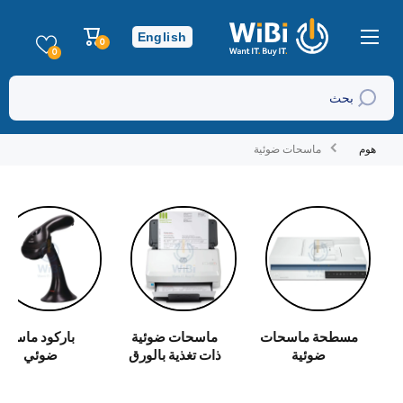
تخطي إلى المحتوى
عربة
English
0
0
التسوق
عناصر
0
بحث
هوم
ماسحات ضوئية
مسطحة ماسحات
ماسحات ضوئية
باركود ماسح
ضوئية
ذات تغذية بالورق
ضوئي