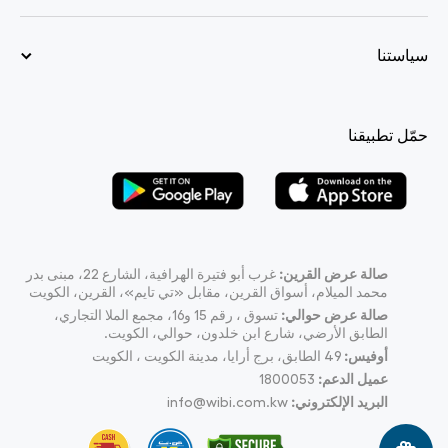
سياستنا
حمّل تطبيقنا
صالة عرض القرين:
غرب أبو فتيرة الهرافية، الشارع 22، مبنى بدر
محمد الميلام، أسواق القرين، مقابل «تي تايم»، القرين، الكويت
صالة عرض حوالي:
تسوق ، رقم 15 و16، مجمع الملا التجاري،
الطابق الأرضي، شارع ابن خلدون، حوالي، الكويت.
أوفيس:
49
الطابق، برج أرايا، مدينة الكويت ، الكويت
عميل الدعم:
1800053
البريد الإلكتروني:
info@wibi.com.kw