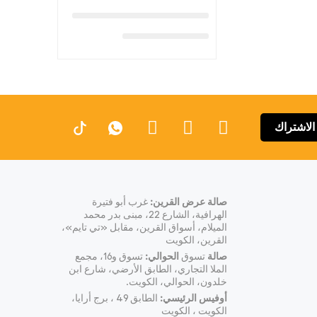
الاشتراك
صالة عرض القرين:
غرب أبو فتيرة
الهرافية، الشارع 22، مبنى بدر محمد
الميلام، أسواق القرين، مقابل «تي تايم»،
القرين، الكويت
صالة
تسوق
الحوالي:
تسوق و16، مجمع
الملا التجاري، الطابق الأرضي، شارع ابن
خلدون، الحوالي، الكويت.
أوفيس الرئيسي:
الطابق 49 ، برج أرايا،
الكويت ، الكويت