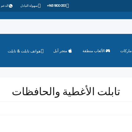
+965 1800 053
سهولة التبادل
الدعم 
ماركات
الألعاب منطقة
متجر آبل
هواتف تابلت & تابلت
تابلت الأغطية والحافظات