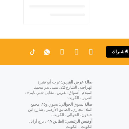
الاشتراك
صالة عرض القرين:
غرب أبو فتيرة
الهرافية، الشارع 22، مبنى بدر محمد
الميلام، أسواق القرين، مقابل «تي تايم»،
القرين، الكويت
صالة
تسوق
الحوالي:
تسوق و16، مجمع
الملا التجاري، الطابق الأرضي، شارع ابن
خلدون، الحوالي، الكويت.
أوفيس الرئيسي:
الطابق 49 ، برج أرايا،
الكويت ، الكويت