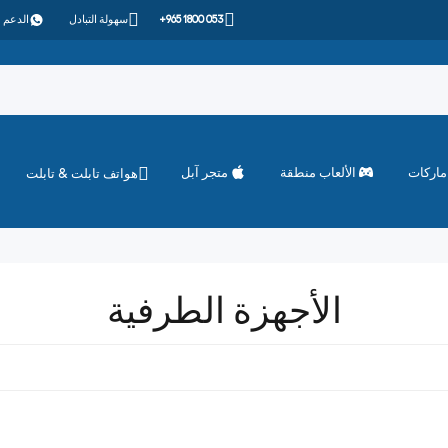
+965 1800 053
سهولة التبادل
الدعم 
ماركات
الألعاب منطقة
متجر آبل
هواتف تابلت & تابلت
الأجهزة الطرفية