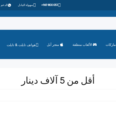
+965 1800 053
سهولة التبادل
الدعم 
ماركات
الألعاب منطقة
متجر آبل
هواتف تابلت & تابلت
أقل من 5 آلاف دينار