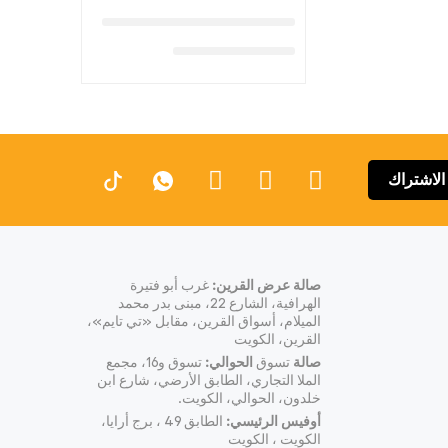
الاشتراك
صالة عرض القرين:
غرب أبو فتيرة
الهرافية، الشارع 22، مبنى بدر محمد
الميلام، أسواق القرين، مقابل «تي تايم»،
القرين، الكويت
صالة
تسوق
الحوالي:
تسوق و16، مجمع
الملا التجاري، الطابق الأرضي، شارع ابن
خلدون، الحوالي، الكويت.
أوفيس الرئيسي:
الطابق 49 ، برج أرايا،
الكويت ، الكويت