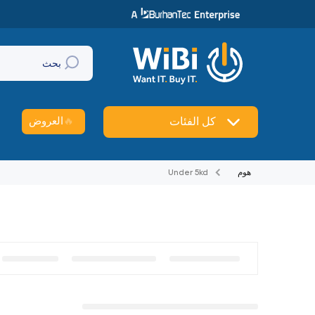
تخطي إلى المحتوى
بحث
🔥
العروض
كل الفئات
هوم
Under 5kd