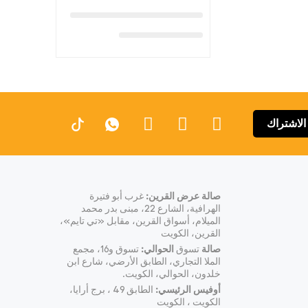
الاشتراك
صالة عرض القرين:
غرب أبو فتيرة
الهرافية، الشارع 22، مبنى بدر محمد
الميلام، أسواق القرين، مقابل «تي تايم»،
القرين، الكويت
صالة
تسوق
الحوالي:
تسوق و16، مجمع
الملا التجاري، الطابق الأرضي، شارع ابن
خلدون، الحوالي، الكويت.
أوفيس الرئيسي:
الطابق 49 ، برج أرايا،
الكويت ، الكويت