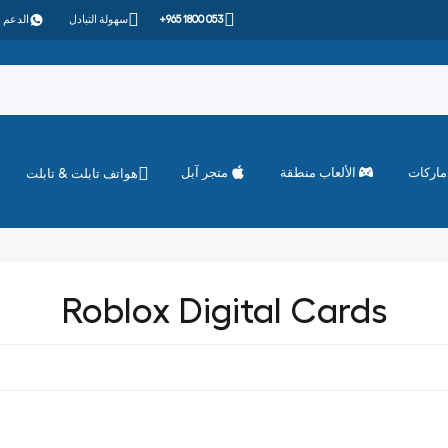
+965 1800 053
سهولة التبادل
الدعم 
ماركات
الألعاب منطقة
متجر آبل
هواتف تابلت & تابلت
Roblox Digital Cards