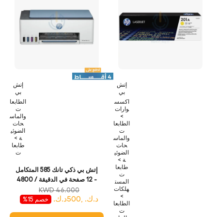
إتش
إتش
بي
بي
اكسس
الطابعا
وارات
ت
>
والماس
الطابعا
حات
ت
الضوئي
والماس
ة >
حات
طابعا
الضوئي
ت
ة >
طابعا
إتش بي ذكي تانك 585 المتكامل
ت
- 12 صفحة في الدقيقة / 4800
المست
هلكات
نقطة في الدقيقة / 4800 نقطة
KWD 46.000
>
د.ك. ,500د.ك.
في البوصة / A4 / يو اس بي
خصم 15%
الطابعا
واي-فاي / بلوتوث /نافثة للحبر -
ت