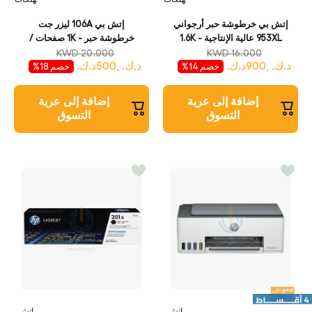
إتش بي خرطوشة حبر أرجواني
إتش بي 106A ليزر جت
953XL عالية الإنتاجية - 1.6K
خرطوشة حبر - 1K صفحات /
صفحة / أرجواني لون/ خرطوشة
لون أسود/ خرطوشة حبر
KWD 20.000
KWD 16.000
د.ك. ,900د.ك.
د.ك. ,500د.ك.
حبر
خصم 14%
خصم 18%
إضافة إلى عربة
إضافة إلى عربة
التسوق
التسوق
إتش
إتش