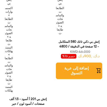
بي
بي
الطابعا
اكسس
ت
وارات
والماس
>
حات
الطابعا
الضوئي
ت
ة >
والماس
طابعا
حات
ت
الضوئي
ة >
طابعا
إتش بي ذكي تانك 580 المتكامل
ت
- 12 صفحة في الدقيقة / 4800
المست
نقطة في الدقيقة / 4800 نقطة
هلكات
KWD 46.000
>
د.ك. ,900د.ك.
في البوصة / A4 / يو اس بي /
خصم 16%
الطابعا
واي-فاي / بلوتوث /نافثة للحبر /
ت
نافثة للحبر - طابعة
والماس
إضافة إلى عربة
حات
التسوق
الضوئي
ة >
طابعا
ت
المست
هلكات
إتش بي 201 أ أسود - 1.5 ألف
صفحات / أسود لون / حبر