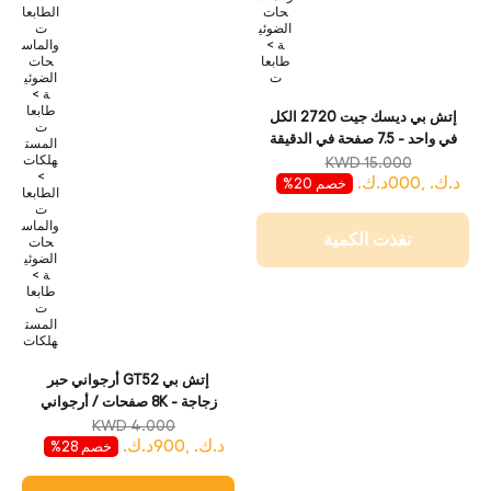
حات
الطابعا
الضوئي
ت
ة >
والماس
طابعا
حات
ت
الضوئي
ة >
طابعا
إتش بي ديسك جيت 2720 الكل
ت
في واحد - 7.5 صفحة في الدقيقة
المست
/ 4800 نقطة في البوصة / أ 4 /
هلكات
KWD 15.000
>
د.ك. ,000د.ك.
يو اس بي / واي-فاي / لون للحبر
خصم 20%
الطابعا
- طابعة
ت
والماس
نفذت الكمية
حات
الضوئي
ة >
طابعا
ت
المست
هلكات
إتش بي GT52 أرجواني حبر
زجاجة - 8K صفحات / أرجواني
لون / حبر زجاجة
KWD 4.000
د.ك. ,900د.ك.
خصم 28%