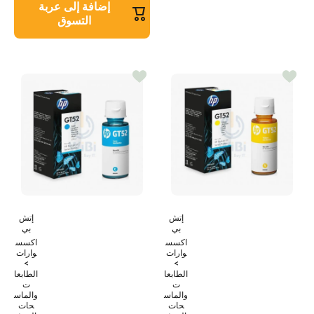
إضافة إلى عربة
التسوق
إتش
إتش
بي
بي
اكسس
اكسس
وارات
وارات
>
>
الطابعا
الطابعا
ت
ت
والماس
والماس
حات
حات