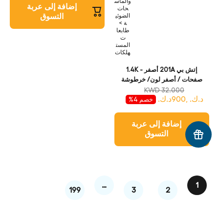
والماس
طابعة
إضافة إلى عربة
حات
الضوئي
التسوق
ة >
طابعا
ت
المست
هلكات
إتش بي 201A أصفر - 1.4K
صفحات / أصفر لون/ خرطوشة
حبر
KWD 32.000
د.ك. ,900د.ك.
خصم 4%
إضافة إلى عربة
التسوق
…
1
199
3
2