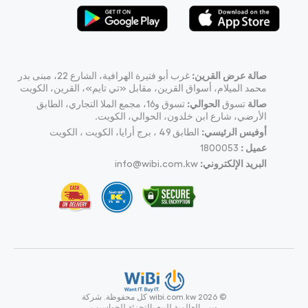
صالة عرض القرين:
غرب أبو فتيرة الهرافية، الشارع 22، مبنى بدر
محمد الميلام، أسواق القرين، مقابل «تي تايم»، القرين، الكويت
صالة
تسوق
الحوالي:
تسوق و16، مجمع الملا التجاري، الطابق
الأرضي، شارع ابن خلدون، الحوالي، الكويت.
أوفيس الرئيسي:
الطابق 49 ، برج أرايا، الكويت ، الكويت
عميل :
1800053
البريد الإلكتروني:
info@wibi.com.kw
© wibi.com.kw 2026
كل محفوظة.
شركة
ويبي العالمية للبيع بالتجزئة للحواسيب