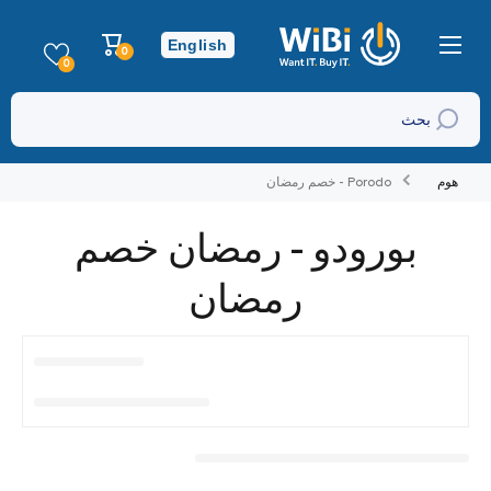
تخطي إلى المحتوى
عربة
English
0
0
التسوق
عناصر
0
بحث
هوم
Porodo - خصم رمضان
بورودو - رمضان خصم
رمضان