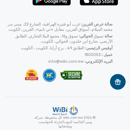
صالة عرض القرين:
غرب أبو فتيرة الهرافية، الشارع 22، مبنى بدر
محمد الميلام، أسواق القرين، مقابل «تي تايم»، القرين، الكويت
صالة
تسوق
الحوالي:
تسوق و16، مجمع الملا التجاري، الطابق
الأرضي، شارع ابن خلدون، الحوالي، الكويت.
أوفيس الرئيسي:
الطابق 49 ، برج أرايا، الكويت ، الكويت
عميل :
1800053
البريد الإلكتروني:
info@wibi.com.kw
© wibi.com.kw 2026
كل محفوظة.
شركة
ويبي العالمية للبيع بالتجزئة للحواسيب
وملحقاتها