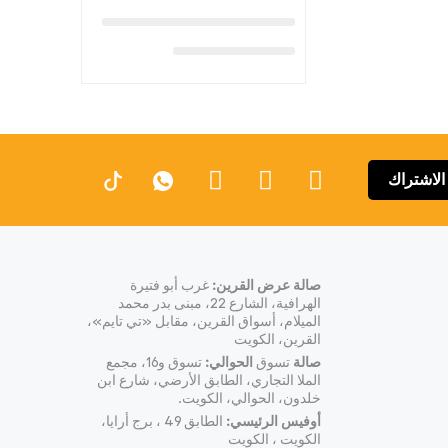
الاشتراك
صالة عرض القرين:
غرب أبو فتيرة
الهرافية، الشارع 22، مبنى بدر محمد
الميلام، أسواق القرين، مقابل «تي تايم»،
القرين، الكويت
صالة
تسوق
الحوالي:
تسوق و16، مجمع
الملا التجاري، الطابق الأرضي، شارع ابن
خلدون، الحوالي، الكويت.
أوفيس الرئيسي:
الطابق 49 ، برج أرايا،
الكويت ، الكويت