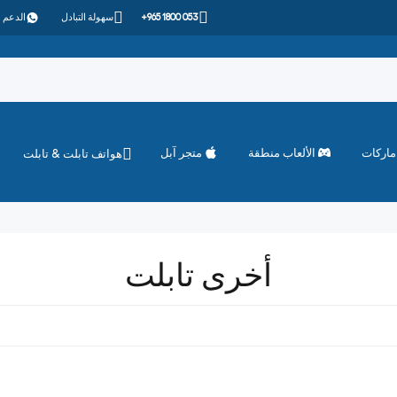
+965 1800 053
سهولة التبادل
الدعم 
ماركات
الألعاب منطقة
متجر آبل
هواتف تابلت & تابلت
أخرى تابلت