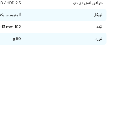
متوافق اتش دي دي
2.5 inch SSD / HDD
الهيكل
ألمنيوم سبيكة
البُعد
102 x 98 x 13 mm
الوزن
50 g