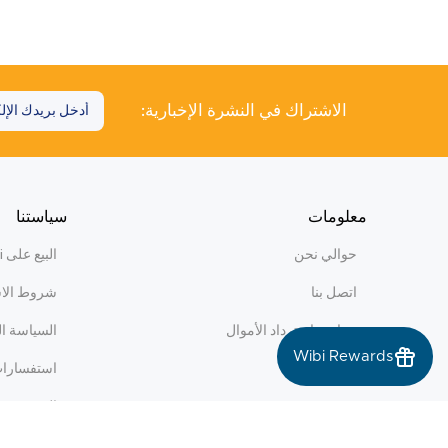
الاشتراك في النشرة الإخبارية:
معلومات
سياستنا
حوالي نحن
البيع على WiBi
اتصل بنا
شروط الا
سياسة استرداد الأموال
السياسة ا
Wibi Rewards
استفسارات 
المدونة
سياسة المكافآت s