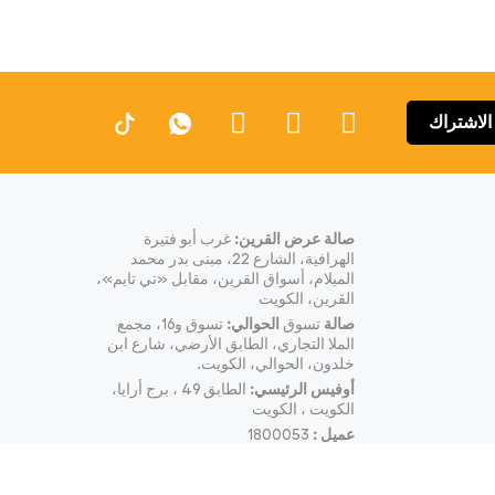
الاشتراك
صالة عرض القرين:
غرب أبو فتيرة
الهرافية، الشارع 22، مبنى بدر محمد
الميلام، أسواق القرين، مقابل «تي تايم»،
القرين، الكويت
صالة
تسوق
الحوالي:
تسوق و16، مجمع
الملا التجاري، الطابق الأرضي، شارع ابن
خلدون، الحوالي، الكويت.
أوفيس الرئيسي:
الطابق 49 ، برج أرايا،
الكويت ، الكويت
عميل :
1800053
البريد الإلكتروني:
info@wibi.com.kw