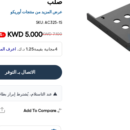
صلب
عرض المزيد من منتجات أوريكو
SKU:
AC325-1S
KWD 5.000
KWD 7.100
-30%
4مجانية بقيمة
1.25
د.ك.
اعرف المز
الاتصال بـ التوفر
⚠️ عند التاستلام، يُشترط إبراز بطا
فتح
الوسائط
1 في
مشروط
Add To Compare