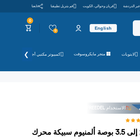
عبر الدردشة
قريان وحوالي، الكويت
قم بتنزيل تطبيقنا
تابعنا
0
0
تسجيل
عربة
عناصر
English
الدخول
التسوق
0
❯
متجر مايكروسوفت
لابتوبات
كمبيوتر مكتبي أجهزة الكمبيوتر
الاستخدام
FREEDEL
علبة محرك أوريكو 2.5 إلى 3.5 بوصة ألمنيوم سبيكة محرك