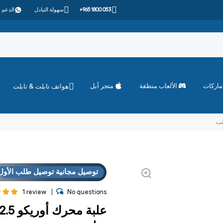
+965 1800 053
سهولة التبادل
الدعم 
ماركات
الألعاب منطقة
متجر آبل
هواتف تابلت & تابلت
توصيل مجانية توصيل طلب الأول
1 review
No questions