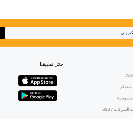
حمّل تطبيقنا
ستخدام
لخصوصية
الشركات / B2B
WiBi Reward