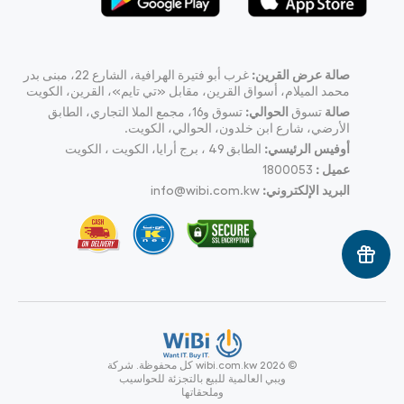
صالة عرض القرين:
غرب أبو فتيرة الهرافية، الشارع 22، مبنى بدر
محمد الميلام، أسواق القرين، مقابل «تي تايم»، القرين، الكويت
صالة
تسوق
الحوالي:
تسوق و16، مجمع الملا التجاري، الطابق
الأرضي، شارع ابن خلدون، الحوالي، الكويت.
أوفيس الرئيسي:
الطابق 49 ، برج أرايا، الكويت ، الكويت
عميل :
1800053
البريد الإلكتروني:
info@wibi.com.kw
© wibi.com.kw 2026
كل محفوظة.
شركة
ويبي العالمية للبيع بالتجزئة للحواسيب
وملحقاتها