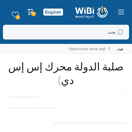
تخطي إلى المحتوى
عربة
English
0
0
التسوق
عناصر
0
بحث
هوم
Solid state drive (ssd)
صلبة الدولة محرك إس إس
دي)