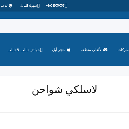
+965 1800 053
سهولة التبادل
الدعم 
ماركات
الألعاب منطقة
متجر آبل
هواتف تابلت & تابلت
لاسلكي شواحن