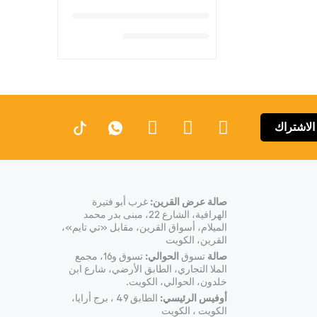
الاشتراك
صالة عرض القرين:
غرب أبو فتيرة
الهرافية، الشارع 22، مبنى بدر محمد
الميلام، أسواق القرين، مقابل «تي تايم»،
القرين، الكويت
صالة
تسوق
الحوالي:
تسوق و16، مجمع
الملا التجاري، الطابق الأرضي، شارع ابن
خلدون، الحوالي، الكويت.
أوفيس الرئيسي:
الطابق 49 ، برج أرايا،
الكويت ، الكويت