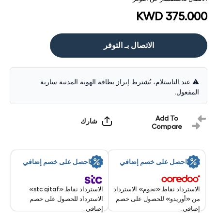
KWD 375.000
الاتصال بـ التوفر
⚠️ عند التاستلام، يُشترط إبراز بطاقة الهوية المدنية سارية
المفعول.
Add To
شارك
Compare
احصل على خصم إضافي
احصل على خصم إضافي
الاسترداد نقاط «stc qitaf»
الاسترداد نقاط «نجوم» الاسترداد
الاسترداد للحصول على خصم
من «أوريدو» للحصول على خصم
إضافي.
إضافي.