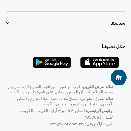
سياستنا
حمّل تطبيقنا
صالة عرض القرين:
غرب أبو فتيرة الهرافية، الشارع 22، مبنى بدر
محمد الميلام، أسواق القرين، مقابل «تي تايم»، القرين، الكويت
صالة
تسوق
الحوالي:
تسوق و16، مجمع الملا التجاري، الطابق
الأرضي، شارع ابن خلدون، الحوالي، الكويت.
أوفيس الرئيسي:
الطابق 49 ، برج أرايا، الكويت ، الكويت
عميل :
1800053
البريد الإلكتروني:
info@wibi.com.kw