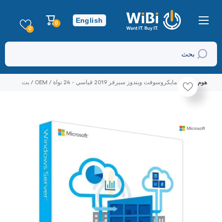
تخطي إلى المحتوى
عربة
English
0
0
التسوق
عناصر
0
بحث
هوم
مايكروسوفت ويندوز سيرفر 2019 قياسي - 24 نواة / OEM / بت
تخطي إلى منتج معلومات