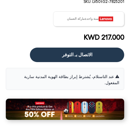
SKU:
LV50tG2-7825201
سنة واحدةماركة الضمان
KWD 217.000
الاتصال بـ التوفر
⚠️ عند التاستلام، يُشترط إبراز بطاقة الهوية المدنية سارية
المفعول.