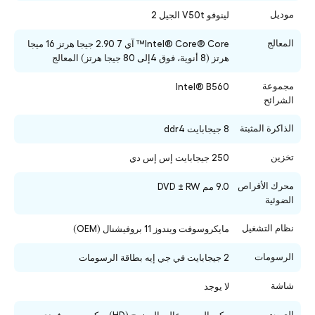
موديل
لينوفو V50t الجيل 2
المعالج
Intel® Core® Core™ آي 7 2.90 جيجا هرتز 16 ميجا
هرتز (8 أنوية، فوق 4إلى 80 جيجا هرتز) المعالج
مجموعة
Intel® B560
الشرائح
الذاكرة المثبتة
8 جيجابايت ddr4
تخزين
250 جيجابايت إس إس دي
محرك الأقراص
9.0 مم DVD ± RW
الضوئية
نظام التشغيل
مايكروسوفت ويندوز 11 بروفيشنال (OEM)
الرسومات
2 جيجابايت في جي إيه بطاقة الرسومات
شاشة
لا يوجد
الصوت