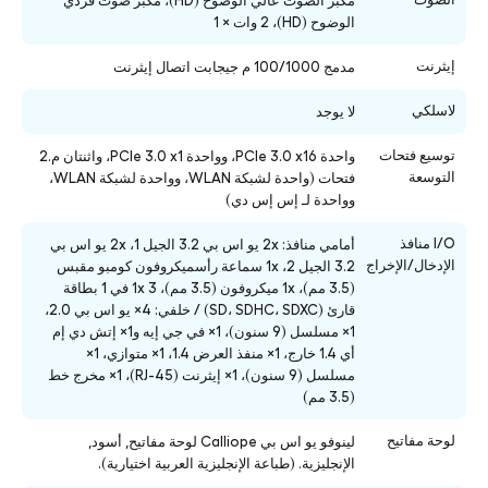
مكبر الصوت عالي الوضوح (HD)، مكبر صوت فردي
الوضوح (HD)، 2 وات × 1
إيثرنت
مدمج 100/1000 م جيجابت اتصال إيثرنت
لاسلكي
لا يوجد
توسيع فتحات
واحدة PCIe 3.0 x16، وواحدة PCIe 3.0 x1، واثنتان م.2
التوسعة
فتحات (واحدة لشبكة WLAN، وواحدة لشبكة WLAN،
وواحدة لـ إس إس دي)
I/O منافذ
أمامي منافذ: 2x يو اس بي 3.2 الجيل 1، 2x يو اس بي
الإدخال/الإخراج
3.2 الجيل 2، 1x سماعة رأسميكروفون كومبو مقبس
(3.5 مم)، 1x ميكروفون (3.5 مم)، 1x 3 في 1 بطاقة
قارئ (SD، SDHC، SDXC) / خلفي: 4× يو اس بي 2.0،
1× مسلسل (9 سنون)، 1× في جي إيه و1× إتش دي إم
أي 1.4 خارج، 1× منفذ العرض 1.4، 1× متوازي، 1×
مسلسل (9 سنون)، 1× إيثرنت (RJ-45)، 1× مخرج خط
(3.5 مم)
لوحة مفاتيح
لينوفو يو اس بي Calliope لوحة مفاتيح, أسود,
الإنجليزية. (طباعة الإنجليزية العربية اختيارية).