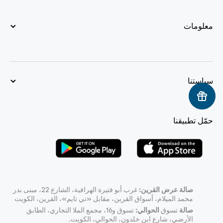
معلومات
سياستنا
حمّل تطبيقنا
صالة عرض القرين:
غرب أبو فتيرة الهرافية، الشارع 22، مبنى بدر
محمد الميلام، أسواق القرين، مقابل «تي تايم»، القرين، الكويت
صالة
تسوق
الحوالي:
تسوق و16، مجمع الملا التجاري، الطابق
الأرضي، شارع ابن خلدون، الحوالي، الكويت.