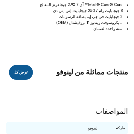
Intel® Core® Core™ آي 7 2.90 جيجاهرتز المعالج
8 جيجابايت رام / 250 جيجابايت إس إس دي
2 جيجابايت في جي إيه بطاقة الرسومات
مايكروسوفت ويندوز 11 بروفيشنال (OEM)
سنة واحدةالضمان
منتجات مماثلة من لينوفو
عرض كل
المواصفات
ماركة
لينوفو