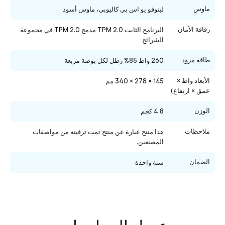
ماوس
لينوفو يو اس بي كاليوبي، ماوس أسود
رقاقة الأمان
البرنامج الثابت TPM 2.0 مدمج TPM 2.0 في مجموعة
الشرائح
طاقة مزود
260 واط 85% رطل لكل بوصة مربعة
الأبعاد واط ×
145 × 278 × 340 مم
عمق × ارتفاع)
الوزن
4.8 كجم
ملاحظات
هذا منتج عبارة عن منتج تمت ترقيته من مواصفات
المصنعين.
الضمان
سنة واحدة