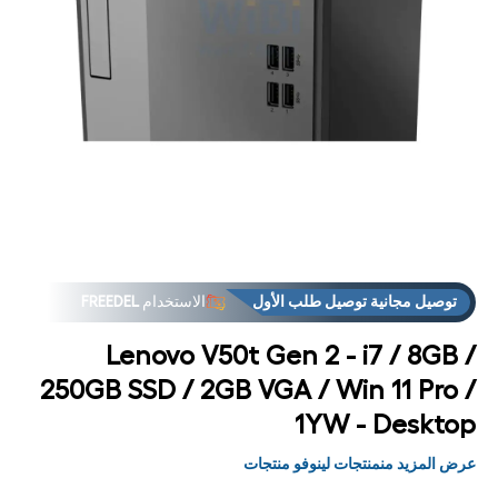
فتح
فت
لوسائط
الوس
4 في
5
مشروط
مشر
توصيل مجانية توصيل طلب الأول
الاستخدام
FREEDEL
Lenovo V50t Gen 2 - i7 / 8GB /
250GB SSD / 2GB VGA / Win 11 Pro /
1YW - Desktop
عرض المزيد منمنتجات لينوفو منتجات