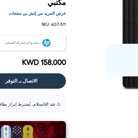
مكتبي
عرض المزيد من إتش بي منتجات
SKU:
4G7-511
سنة واحدةماركة الضمان
KWD 158.000
الاتصال بـ التوفر
فتح
⚠️ عند التاستلام، يُشترط إبراز بطاق
الوسائط
1 في
مشروط