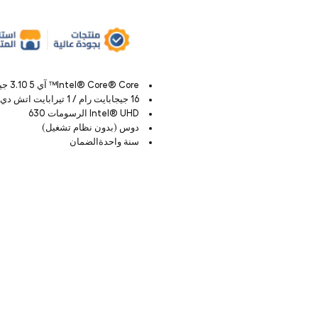
Intel® Core® Core™ آي 5 3.10 جيجاهرتز المعالج
16 جيجابايت رام / 1 تيرابايت اتش دي دي
Intel® UHD الرسومات 630
دوس (بدون نظام تشغيل)
سنة واحدةالضمان