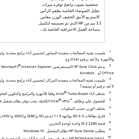
شخصية بصوت واضح توفره ميزات
تقليل الضوضاء الخاصة بطقم الرأس
الاستريو الأنيق الخفيف الوزن مقاس
3,5‏ مم من HP‏ الذي تم تصميمه لتكميل
مساحة العمل الاحترافية الخاصة بك.،
1
صُممت تقنية المعالجات متعددة المحاور لتحسين أداء برامج محددة. وليس 
والأجهزة. ولا يُعد ترقيم Intel وع
®
2
يدعم HP Sure Click المستعرضين Microsoft
Internet Explorer وChromium
Office أو Acrobat..
3
صُممت تقنية المعالجات متعددة المراكز لتحسين أداء برامج محددة. وليس 
لا يُعد ترقيم أو تسمية أ
®
4
يختلف أداء Intel
Turbo Boost‏ وفقًا للأجهزة والبرامج والتكوين العام للنظام. راجع http://www.intel.com/technology/turboboost/ ‎‏للحصول على مزيد من المعلومات.
®
™
5
للحصول علي وظائف Intel
vPro
6
يختلف الوزن حسب المكونات
7
قارئ بطاقات SD 4.0 بواجهة 5 × 1 (يدعم SD وSDXC وSDHC وUHS-I وUHS-II). يُباع بشكل منفصل أو كميزة إضافية.
8
فتحة M.2 2280‏ واحدة لوحدة التخزين.
9
يتطلب HP Sure Sense نظام التشغيل Windows 10.
10
HP BIOSphere Gen6 يتوفر في بعض أجهزة الكمبيوتر الشخصية طراز Pro وElite من HP. وقد تختلف الميزات حسب النظام الأساسي والتكوينات.