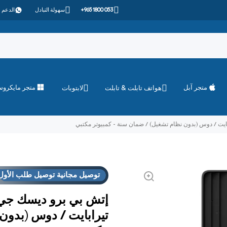
+965 1800 053
سهولة التبادل
الدعم 
متجر آبل
متجر مايكرو
هواتف تابلت & تابلت
لابتوبات
توصيل مجانية توصيل طلب الأول
تيرابايت / دوس (بدون