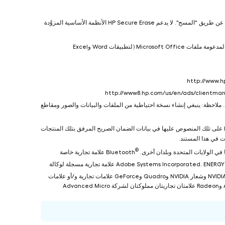
يُستخدم "Secure Erase" وفقًا للأساليب الموضحة في المنشور الخاص الصادر عن المعهد الوطني للمعايير والتكنولوجيا رقم ‎800-88 لأسلوب التخلص من البيانات عن طريق "المسح". لا يدعم HP Secure Erase الأنظمة الأساسية المزوَّدة
‎. تشمل المرفقات المدعومة ملفات Microsoft Office (لتطبيقات Word وExcel
لكي. ملاحظة: ينبغي إنشاء نسخة احتياطية من الملفات والبيانات والصور ومقاطع
.Copyright 2023 HP Development Company, L.P ©. المعلومات الواردة هنا عرضة للتغيير دون إشعار مسبق. وتقتصر الضمانات الخاصة بمنتجات وخدمات شركة HP على تلك المنصوص عليها في بيانات الضمان الصريح المرفق بتلك المنتجات
®
‎ علامة تجارية خاصة
‎ علامتان تجاريتان لمنتدى USB Implementers Forum. Adobe PDF علامة تجارية لشركة Adobe Systems Incorporated. ENERGY STAR علامة تجارية مسجلة لوكالة
‎) في الولايات المتحدة والدول الأخرى. NVIDIA وشعار NVIDIA وQuadro وGeForce علامات تجارية و/أو علامات
تجارية مسجلة لشركة NVIDIA Corporation في الولايات المتحدة وبلدان أخرى. Bluetooth علامة تجارية خاصة بمالكها، وتستخدمها شركة HP Inc.‎ بموجب ترخيص. AMD وRadeon علامتان تجاريتان مملوكتان لشركة Advanced Micro