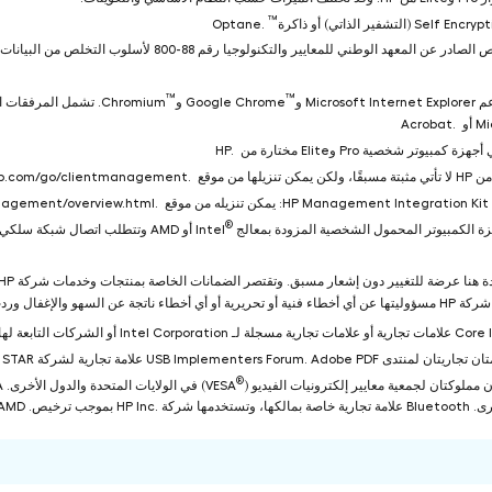
™
Optane.
™
™
http://www8.hp.com/us/en/ads/clientmanagement/overview.htm.
®
‎ أو AMD وتتطلب اتصال شبكة س
ي هذا المستند.
®