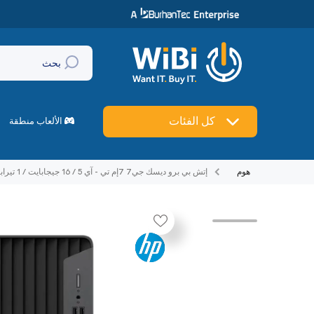
تخطي إلى المحتوى
بحث
🔥
العروض
كل الفئات
ماركات
الألعاب منطقة
هوم
إتش بي برو ديسك جي7 7إم تي - آي 5 / 16 جيجابايت / 1 تيرابايت / دوس (بدون نظام تشغيل) / ضمان سنة - كمبيوتر مكتبي
تخطي إلى منتج معلومات