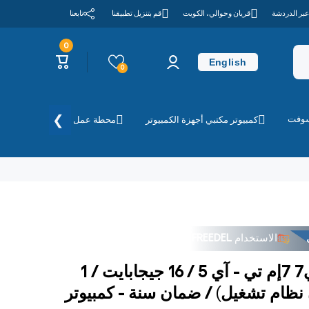
عبر الدردشة
قريان وحوالي، الكويت
قم بتنزيل تطبيقنا
تابعنا
0
0
تسجيل
عربة
عناصر
English
الدخول
التسوق
0
❯
سوفت
كمبيوتر مكتبي أجهزة الكمبيوتر
محطة عمل
الطابعات وا
الاستخدام
FREEDEL
إتش بي برو ديسك جي7 7إم تي - آي 5 / 16 جيجابايت / 1
 نظام تشغيل) / ضمان سنة - كمبيوتر