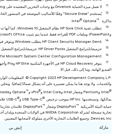
11
لا تعمل ميزة الحماية Drivelock مع وحدات التخزين المعتمدة على Self Encrypting (التشفير الذاتي) أو ذاكرة
12
®
™
بذاكرة Intel
‎.
Optane
13
تتطلب تقنية HP Sure Click نظام التشغيل Windows 10، كما أنها تدعم Microsoft Internet Explorer وGoogle Chrome
وPowerPoint) وملفات PDF للقراءة فقط عندما يتم تثبيت Microsoft Office أو Acrobat.
14
HP Client Security Manager Gen6 يتطلب Windows ويتوفر في أجهزة كمبيوتر شخصية Pro وElite مختارة من HP.
15
حزميجابايترامج التشغيل HP Driver Packs: حزميجابايترامج التشغيل من HP لا تأتي مثبتة مسبقًا، ولكن يمكن تنزيلها من موقع http://www.hp.com/go/clientmanagement.
16
HP Management Integration Kit for Microsoft System Center Configuration Management: يمكن تنزيله من موقع l
17
يتوفر HP Cloud Recovery في الأجهزة المكتبية HP Elite وPro وأجهزة الكمبيوتر المحمول الشخصية المزودة بمعالج Intel
الفيديو الهامة، وما إلى ذلك، قبل الا
والخدمات. ولا يوجد هنا ما يمكن تفسيره على أنه يشكل ضمانًا إضافيًا. وتخلي شركة HP مسؤوليتها عن أي أخطاء فنية أو تحريرية أو أي أخطاء ناتجة عن السهو والإغفال وردت ف
™
®
®
Intel
®
®
بمالكها، وتستخدمها HP Inc.‎ بموجب ترخيص. USB Type-C
™
™
حماية البيئة الأمريكية. DisplayPort
Devices, Inc. وجميع العلامات التجارية الأخرى مملوكة لأصحابها المعنيين.
ماركة
إتش بي