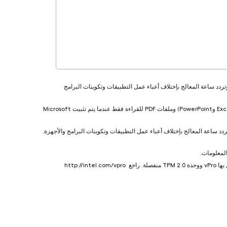
تردد ساعة المعالج بإختلاف أعباء عمل التطبيقات وتكوينات البرامج
‎. تشمل المرفقات المدعومة ملفات Microsoft Office (لتطبيقات Word وExcel وPowerPoint) وملفات PDF للقراءة فقط عندما يتم تثبيت Microsoft
ردد ساعة المعالج بإختلاف أعباء عمل التطبيقات وتكوينات البرامج والأجهزة.