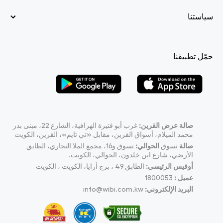
سياستنا
حمّل تطبيقنا
صالة عرض القرين:
غرب أبو فتيرة الهرافية، الشارع 22، مبنى بدر
محمد الميلام، أسواق القرين، مقابل «تي تايم»، القرين، الكويت
صالة
تسوق
الحوالي:
تسوق و16، مجمع الملا التجاري، الطابق
الأرضي، شارع ابن خلدون، الحوالي، الكويت.
أوفيس الرئيسي:
الطابق 49 ، برج أرايا، الكويت ، الكويت
عميل :
1800053
البريد الإلكتروني:
info@wibi.com.kw