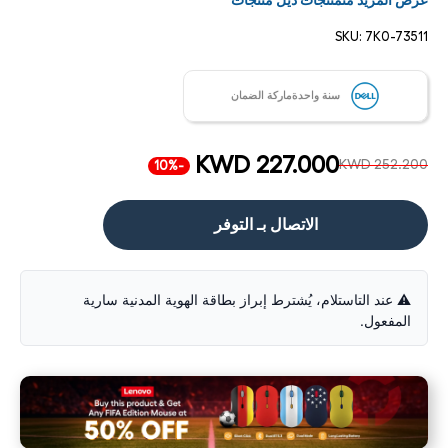
عرض المزيد منمنتجات ديل منتجات
SKU:
7K0-73511
سنة واحدةماركة الضمان
KWD 227.000
KWD 252.200
-10%
الاتصال بـ التوفر
⚠️ عند التاستلام، يُشترط إبراز بطاقة الهوية المدنية سارية
المفعول.