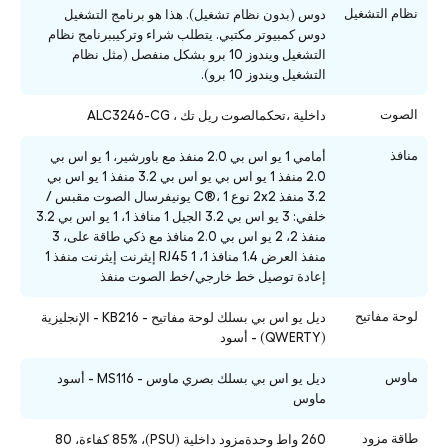
نظام التشغيل
دوس (بدون نظام تشغيل). هذا هو برنامج التشغيل
دوس كمبيوتر مكتبي. يتطلب شراء وتركيببرنامج نظام
التشغيل ويندوز 10 برو بشكل منفصل (مثل نظام
التشغيل ويندوز 10 برو).
الصوت
داخلية ،تحكمالصوت ريل تك ، ALC3246-CG
منافذ
أمامي 1 يو اس بي 2.0 منفذ مع باورشير، 1 يو اس بي
2.0 منفذ 1 يو اس بي يو اس بي 3.2 منفذ 1 يو اس بي
3.2 منفذ 2x2 نوع C®، 1 يونيفرسال الصوت مقبس /
خلفي: 3 يو اس بي 3.2 الجيل 1 منافذ 1، 1 يو اس بي 3.2
منفذ 2، 2 يو اس بي 2.0 منافذ مع ذكي طاقة على، 3
منفذ العرض 1.4 منافذ 1، 1 RJ45 إيثرنت إيثرنت منفذ 1
إعادة توصيل خط خارجي/خط الصوت منفذ
لوحة مفاتيح
ديل يو اس بي بسلك لوحة مفاتيح - KB216 - الإنجليزية
(QWERTY) - أسود
ماوس
ديل يو اس بي بسلك بصري ماوس - MS116 - أسود
ماوس
طاقة مزود
260 واط وحدةمزود داخلية (PSU)، 85% كفاءة، 80