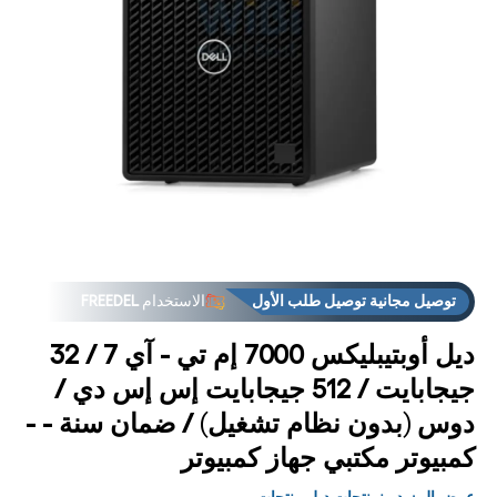
فتح
فت
لوسائط
الوس
2 في
3
مشروط
مشر
توصيل مجانية توصيل طلب الأول
الاستخدام
FREEDEL
ديل أوبتيبليكس 7000 إم تي - آي 7 / 32
جيجابايت / 512 جيجابايت إس إس دي /
دوس (بدون نظام تشغيل) / ضمان سنة - -
كمبيوتر مكتبي جهاز كمبيوتر