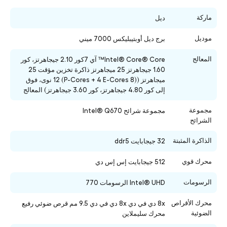
ماركة
ديل
موديل
برج ديل أوبتيبليكس 7000 ميني
المعالج
Intel® Core® Core™ آي 7كور 2.10 جيجاهرتز، كور
1.60 جيجاهرتز 25 ميجاهرتز ذاكرة تخزين مؤقت 25
ميجاهرتز ((8 P-Cores + 4 E-Cores) 12 نوى، فوق
إلى كور 4.80 جيجاهرتز، كور 3.60 جيجاهرتز) المعالج
مجموعة
مجموعة شرائح Intel® Q670
الشرائح
الذاكرة المثبتة
32 جيجابايت ddr5
محرك قوي
512 جيجابايت إس إس دي
الرسومات
Intel® UHD الرسومات 770
محرك الأقراص
8x دي في دي 8x دي في دي 9.5 مم قرص ضوئي رفيع
الضوئية
محرك سليملاين