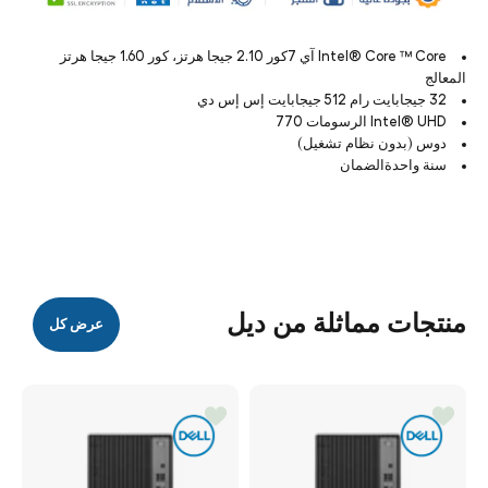
Intel® Core ™ Core آي 7كور 2.10 جيجا هرتز، كور 1.60 جيجا هرتز
المعالج
32 جيجابايت رام 512 جيجابايت إس إس دي
Intel® UHD الرسومات 770
دوس (بدون نظام تشغيل)
سنة واحدةالضمان
منتجات مماثلة من ديل
عرض كل