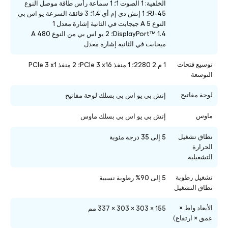
الخلفية: 1 الصوت 1؛ 1 سماعة رأس طاقة موصل النوع
RJ-45؛ 1 إتش دي إم أي 1.4؛ 3 فائقة السرعة يو اس بي
النوع A 5 جيجابت في الثانية إشارة معدل 1
DisplayPort™ 1.4؛ 2 يو اس بي من النوع A 480
ميجابت في الثانية إشارة معدل
توسيع فتحات
1 م.2 2280؛ 1 منفذ PCIe 3 x16؛ 2 منفذ PCIe 3 x1
التوسعة
لوحة مفاتيح
إتش بي يو اس بي بسلك لوحة مفاتيح
ماوس
إتش بي يو اس بي بسلك ماوس
نطاق تشغيل
5 إلى 35 درجة مئوية
الحرارة
التشغيلية
تشغيل رطوبة
5 إلى 90% رطوبة نسبية
نطاق التشغيل
الأبعاد واط ×
155 × 303 × 303 × 337 مم
عمق × ارتفاع)