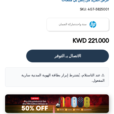
عرض المزيد من إتش بي منتجات
SKU:
4G7-5825001
سنة واحدةماركة الضمان
KWD 221.000
الاتصال بـ التوفر
⚠️ عند التاستلام، يُشترط إبراز بطاقة الهوية المدنية سارية
المفعول.