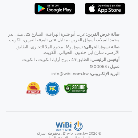
صالة عرض القرين:
غرب أبو فتيرة الهرافية، الشارع 22، مبنى بدر
محمد الميلام، أسواق القرين، مقابل «تي تايم»، القرين، الكويت
صالة
تسوق
الحوالي:
تسوق و16، مجمع الملا التجاري، الطابق
الأرضي، شارع ابن خلدون، الحوالي، الكويت.
أوفيس الرئيسي:
الطابق 49 ، برج أرايا، الكويت ، الكويت
عميل :
1800053
البريد الإلكتروني:
info@wibi.com.kw
© wibi.com.kw 2026
كل محفوظة.
شركة