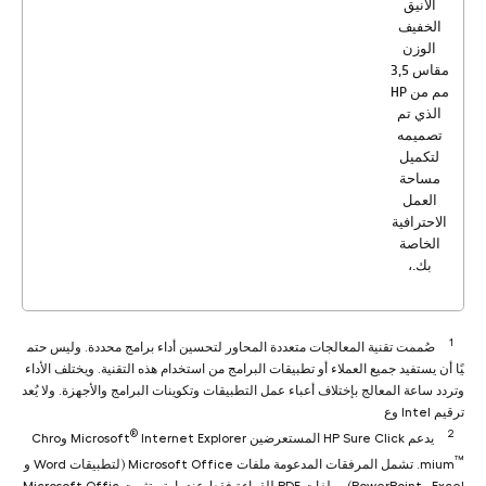
الأنيق
الخفيف
الوزن
الذي تم
تصميمه
لتكميل
مساحة
العمل
الاحترافية
الخاصة
بك.،
1
صُممت تقنية المعالجات متعددة المحاور لتحسين أداء برامج محددة. وليس حتم
يًا أن يستفيد جميع العملاء أو تطبيقات البرامج من استخدام هذه التقنية. ويختلف الأداء
وتردد ساعة المعالج بإختلاف أعباء عمل التطبيقات وتكوينات البرامج والأجهزة. ولا يُعد
ترقيم Intel وع
®
2
يدعم HP Sure Click المستعرضين Microsoft
Internet Explorer وChro
™
mium
‎. تشمل المرفقات المدعومة ملفات Microsoft Office (لتطبيقات Word و