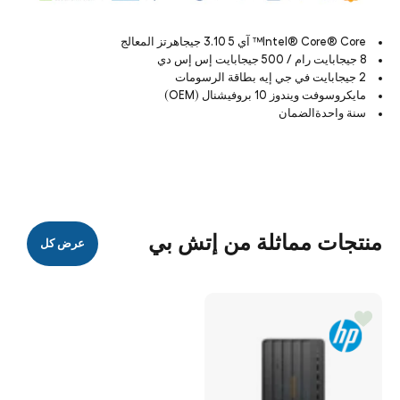
Intel® Core® Core™ آي 5 3.10 جيجاهرتز المعالج
8 جيجابايت رام / 500 جيجابايت إس إس دي
2 جيجابايت في جي إيه بطاقة الرسومات
مايكروسوفت ويندوز 10 بروفيشنال (OEM)
سنة واحدةالضمان
منتجات مماثلة من إتش بي
عرض كل