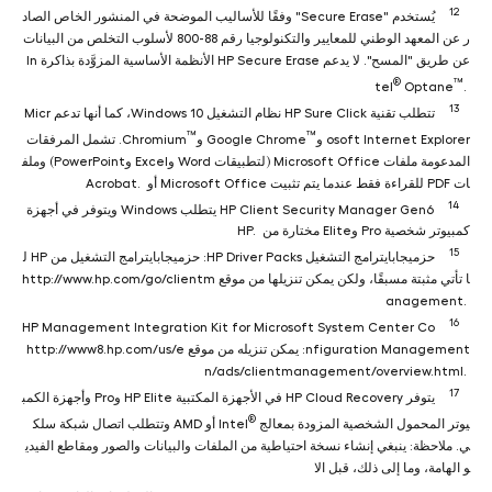
12
يُستخدم "Secure Erase" وفقًا للأساليب الموضحة في المنشور الخاص الصاد
ر عن المعهد الوطني للمعايير والتكنولوجيا رقم ‎800-88 لأسلوب التخلص من البيانات
عن طريق "المسح". لا يدعم HP Secure Erase الأنظمة الأساسية المزوَّدة بذاكرة In
®
™
tel
Optane
‎.
13
تتطلب تقنية HP Sure Click نظام التشغيل Windows 10، كما أنها تدعم Micr
™
™
osoft Internet Explorer وGoogle Chrome
‎. تشمل المرفقات
المدعومة ملفات Microsoft Office (لتطبيقات Word وExcel وPowerPoint) وملف
ات PDF للقراءة فقط عندما يتم تثبيت Microsoft Office أو Acrobat.
14
HP Client Security Manager Gen6 يتطلب Windows ويتوفر في أجهزة
كمبيوتر شخصية Pro وElite مختارة من HP.
15
حزميجابايترامج التشغيل HP Driver Packs: حزميجابايترامج التشغيل من HP ل
ا تأتي مثبتة مسبقًا، ولكن يمكن تنزيلها من موقع http://www.hp.com/go/clientm
anagement.
16
HP Management Integration Kit for Microsoft System Center Co
nfiguration Management: يمكن تنزيله من موقع http://www8.hp.com/us/e
n/ads/clientmanagement/overview.html.
17
يتوفر HP Cloud Recovery في الأجهزة المكتبية HP Elite وPro وأجهزة الكمب
®
يوتر المحمول الشخصية المزودة بمعالج Intel
‎ أو AMD وتتطلب اتصال شبكة سلك
ي. ملاحظة: ينبغي إنشاء نسخة احتياطية من الملفات والبيانات والصور ومقاطع الفيدي
و الهامة، وما إلى ذلك، قبل الا