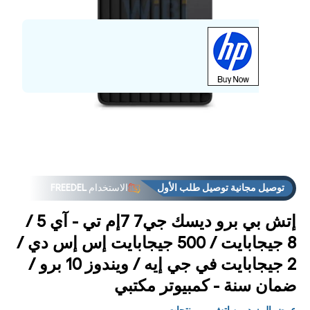
فت
الوس
1
مشر
توصيل مجانية توصيل طلب الأول
الاستخدام
FREEDEL
إتش بي برو ديسك جي7 7إم تي - آي 5 /
8 جيجابايت / 500 جيجابايت إس إس دي /
2 جيجابايت في جي إيه / ويندوز 10 برو /
ضمان سنة - كمبيوتر مكتبي