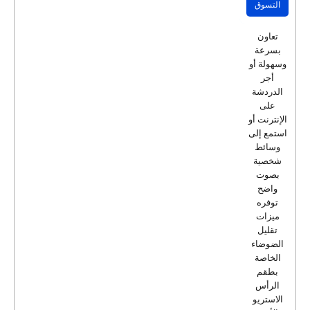
التسوق
تعاون
بسرعة
وسهولة أو
أجر
الدردشة
على
الإنترنت أو
استمع إلى
وسائط
شخصية
بصوت
واضح
توفره
ميزات
تقليل
الضوضاء
الخاصة
بطقم
الرأس
الاستريو