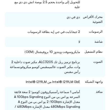
للتحويل إلى واحدة بحجم 2.5 بوصة اتش دي دي مع
علبة
محرك الأقراص
دي في دي
الضوئية
الرسومات
2 جيجابايت في جي إيه بطاقة الرسومات
شاشة
لا
نظام التشغيل
مايكروسوفت ويندوز 10 بروفيشنال (OEM)
الصوت
برنامج ترميز ريل تك ALC3205، مكبر صوت داخلية 2
وات، مكبر الصوت عالميمقبس كومبو ميكروفونسماعة
رأس مقبس
واجهة الشبكة
Intel® I219LM GbE من Intel® I219LM
منافذ
أمامي 1 سماعة رأسميكروفون كومبو؛ 2 سعة فائقة
السرعة يو اس بي من النوع A 10Gbps Signaling
معدل الإشارة 10Gbps؛ 2 يو اس بي من النوع A
480Mbps Signaling معدل الإشارة 480Mbps /