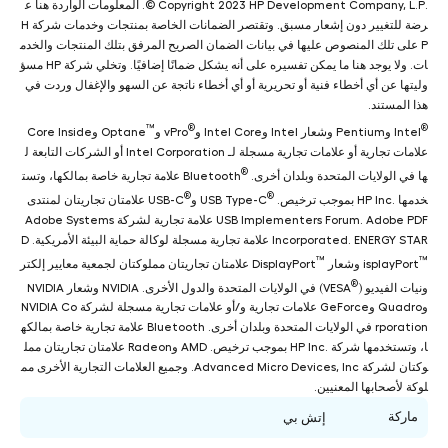
.Copyright 2023 HP Development Company, L.P ©. المعلومات الواردة هنا ع
رضة للتغيير دون إشعار مسبق. وتقتصر الضمانات الخاصة بمنتجات وخدمات شركة H
P على تلك المنصوص عليها في بيانات الضمان الصريح المرفق بتلك المنتجات والخدم
ات. ولا يوجد هنا ما يمكن تفسيره على أنه يشكل ضمانًا إضافيًا. وتخلي شركة HP مسؤ
وليتها عن أي أخطاء فنية أو تحريرية أو أي أخطاء ناتجة عن السهو والإغفال وردت في
هذا المستند.
™
®
®
Intel
‎ وCore Inside
علامات تجارية أو علامات تجارية مسجلة لـ Intel Corporation أو الشركات التابعة ل
®
ها في الولايات المتحدة وبلدان أخرى. Bluetooth
‎ علامة تجارية خاصة بمالكها، وتست
®
®
خدمها HP Inc.‎ بموجب ترخيص. USB Type-C
‎ علامتان تجاريتان لمنتدى
USB Implementers Forum. Adobe PDF علامة تجارية لشركة Adobe Systems
Incorporated. ENERGY STAR علامة تجارية مسجلة لوكالة حماية البيئة الأمريكية. D
™
™
isplayPort
‎ علامتان تجاريتان مملوكتان لجمعية معايير إلكتر
®
ونيات الفيديو (VESA
‎) في الولايات المتحدة والدول الأخرى. NVIDIA وشعار NVIDIA
وQuadro وGeForce علامات تجارية و/أو علامات تجارية مسجلة لشركة NVIDIA Co
rporation في الولايات المتحدة وبلدان أخرى. Bluetooth علامة تجارية خاصة بمالكه
ا، وتستخدمها شركة HP Inc.‎ بموجب ترخيص. AMD وRadeon علامتان تجاريتان ممل
وكتان لشركة Advanced Micro Devices, Inc. وجميع العلامات التجارية الأخرى مم
لوكة لأصحابها المعنيين.
ماركة
إتش بي