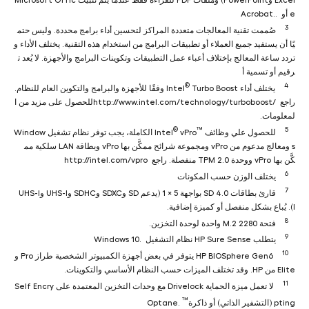
Excel وPowerPoint) وملفات PDF للقراءة فقط عندما يتم تثبيت Microsoft Offic
e أو Acrobat..
3
صُممت تقنية المعالجات متعددة المراكز لتحسين أداء برامج محددة. وليس حتم
يًا أن يستفيد جميع العملاء أو تطبيقات البرامج من استخدام هذه التقنية. يختلف الأداء و
تردد ساعة المعالج بإختلاف أعباء عمل التطبيقات وتكوينات البرامج والأجهزة. لا يُعد ت
رقيم أو تسمية أ
®
4
يختلف أداء Intel
Turbo Boost‏ وفقًا للأجهزة والبرامج والتكوين العام للنظام.
راجع http://www.intel.com/technology/turboboost/ ‎‏للحصول على مزيد من ا
لمعلومات.
®
™
5
للحصول علي وظائف Intel
vPro
‎ الكاملة، يجب توفر نظام تشغيل Window
s ومعالج مدعوم من vPro ومجموعة شرائح ممكَّن بها vPro وبطاقة LAN سلكية مم
كَّن بها vPro ووحدة TPM 2.0 منفصلة. راجع http://intel.com/vpro
6
يختلف الوزن حسب المكونات
7
قارئ بطاقات SD 4.0 بواجهة 5 × 1 (يدعم SD وSDXC وSDHC وUHS-I وUHS-I
I). يُباع بشكل منفصل أو كميزة إضافية.
8
فتحة M.2 2280‏ واحدة لوحدة التخزين.
9
يتطلب HP Sure Sense نظام التشغيل Windows 10.
10
HP BIOSphere Gen6 يتوفر في بعض أجهزة الكمبيوتر الشخصية طراز Pro و
Elite من HP. وقد تختلف الميزات حسب النظام الأساسي والتكوينات.
11
لا تعمل ميزة الحماية Drivelock مع وحدات التخزين المعتمدة على Self Encry
™
pting (التشفير الذاتي) أو ذاكرة
Optane.