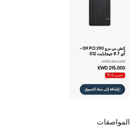
إتش بي برو 290 G9 PCI -
آي 7 8 جيجابايت 512
جيجابايت إس إس دي NVMe
KWD 254.000
م.2) / ضمان سنة كمبيوتر
KWD 215.000
مكتبي
خصم 16%
إضافة إلى سلة التسوق
المواصفات