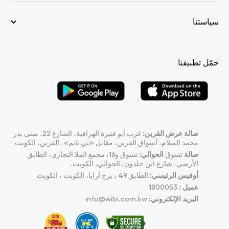
سياستنا
حمّل تطبيقنا
صالة عرض القرين:
غرب أبو فتيرة الهرافية، الشارع 22، مبنى بدر
محمد الميلام، أسواق القرين، مقابل «تي تايم»، القرين، الكويت
صالة
تسوق
الحوالي:
تسوق و16، مجمع الملا التجاري، الطابق
الأرضي، شارع ابن خلدون، الحوالي، الكويت.
أوفيس الرئيسي:
الطابق 49 ، برج أرايا، الكويت ، الكويت
عميل :
1800053
البريد الإلكتروني:
info@wibi.com.kw