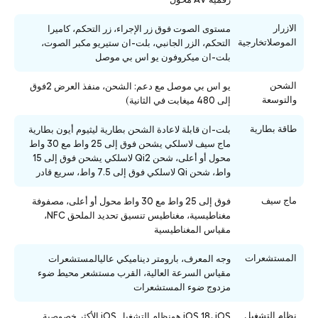
الازرار
مستوى الصوت فوق زر الإجراء، زر التحكم، كاميرا
الموصلاتخارجية
التحكم، الزر الجانبي، بلت-ان ستيريو مكبر الصوت،
بلت-ان ميكروفون يو اس بي موصل
الشحن
يو اس بي موصل مع دعم: الشحن، منفذ العرض 2فوق
والتوسعة
إلى 480 ميغابت في الثانية)
طاقة بطارية
بلت-ان قابلة لاعادة الشحن بطارية ليثيوم أيون بطارية
ماج سيف لاسلكي يشحن فوق إلى 25 واط مع 30 واط
محول أو أعلى، شحن Qi2 لاسلكي يشحن فوق إلى 15
واط، شحن Qi لاسلكي فوق إلى 7.5 واط، سريع قادر
ماج سيف
فوق إلى 25 واط مع 30 واط محول أو أعلى، مصفوفة
مغناطيسية، مغناطيس تنسيق تحديد الملحق NFC،
مقياس المغناطيسية
المستشعرات
وجه المعرف، بارومتر ديناميكي عاليالمستشعرات
مقياس السرعة العالية، القرب مستشعر محيط ضوء
مزدوج ضوء المستشعرات
نظام التشغيل
iOS 18، iOS هونظام التشغيل iOS الأكثر خصوصية