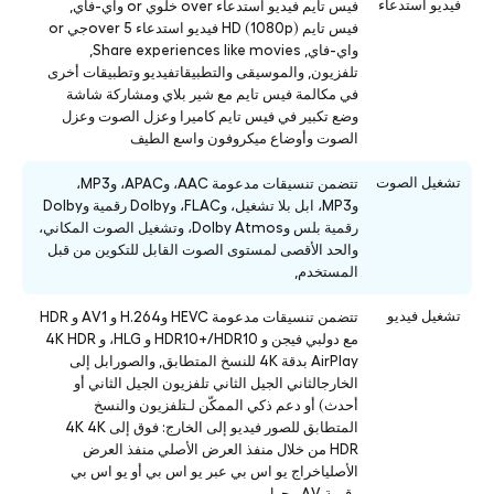
فيديو استدعاء
فيس تايم فيديو استدعاء over خلوي or واي-فاي,
فيس تايم HD (1080p) فيديو استدعاء over 5جي or
واي-فاي, Share experiences like movies,
تلفزيون, والموسيقى والتطبيقاتفيديو وتطبيقات أخرى
في مكالمة فيس تايم مع شير بلاي ومشاركة شاشة
وضع تكبير في فيس تايم كاميرا وعزل الصوت وعزل
الصوت وأوضاع ميكروفون واسع الطيف
تشغيل الصوت
تتضمن تنسيقات مدعومة AAC، وAPAC، وMP3،
وMP3، ابل بلا تشغيل، وFLAC، وDolby رقمية وDolby
رقمية بلس وDolby Atmos، وتشغيل الصوت المكاني،
والحد الأقصى لمستوى الصوت القابل للتكوين من قبل
المستخدم,
تشغيل فيديو
تتضمن تنسيقات مدعومة HEVC وH.264 و AV1 و HDR
مع دولبي فيجن و HDR10+/HDR10 و HLG، و 4K HDR
AirPlay بدقة 4K للنسخ المتطابق, والصورابل إلى
الخارجالثاني الجيل الثاني تلفزيون الجيل الثاني أو
أحدث) أو دعم ذكي الممكّن لـتلفزيون والنسخ
المتطابق للصور فيديو إلى الخارج: فوق إلى 4K 4K
HDR من خلال منفذ العرض الأصلي منفذ العرض
الأصلياخراج يو اس بي عبر يو اس بي أو يو اس بي
رقمية AV محول