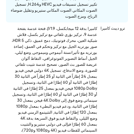
تكبير تسجيل تنسيقات فيديو HEVC وH.264, تسجيل
الصوت المكاني الصوت المكاني ستيريو وتقليل ضوضاء
الرياح، ومزج الصوت
ترو ديبث كاميرا
كاميرا بدقة 12 ميجابكسل، ƒ/1.9، فتحة عدسة بفتحة
عدسة 9، تركيز بؤري تلقائي مع تركيز بكسل، فلاش
شبكية العين، محرك فوتونيك، دمج عميق، ذكي HDR 5،
صور بورتريه الجيل مع تركيز وتحكم في العمق، إضاءة
بورتريه مع تأثيراتستة أنيموجي وميموجي, وضع ليلي،
الجيل أنماط التصوير الفوتوغرافي، التقاط ألوان
عريضة للصور بث الصور، تصحيح عدسة تثبيت تلقائي
للصورة، وضع الاندفاع، تسجيل 4K دولبي فيجن فيديو
بمعدل 24 إطاراً في الثانية أو 25 إطاراً في الثانية 30
إطارًا في الثانية أو 60 إطارًا في الثانية، وتسجيل
1080p Dolby فيجن فيديو بمعدل 25 إطارًا في الثانية
أو 30 إطارًا في الثانية أو 60 إطارًا في الثانية، وتسجيل
سينمائي وضع فوق إلى 4K Dolby فيجن بمعدل 30
إطارًا في الثانية، ودعم فيديو البطيء بمعدل 1080p
بمعدل 120 إطارًا في الثانية, التثبيتمع الزمني فيديو
وضع الليلي، والتقاط فيديو فوق السريعة بدقة 4K
بمعدل 60 إطارًا فيإلى في دولبي ستيريو والتثبيت
السينمائي للقطات فيديو (4K و1080p و720p)،