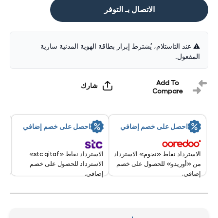
الاتصال بـ التوفر
⚠️ عند التاستلام، يُشترط إبراز بطاقة الهوية المدنية سارية
المفعول.
Add To
شارك
Compare
By:
احصل على خصم إضافي
احصل على خصم إضافي
9 Aug - 10 Aug 2026
الاسترداد نقاط «stc qitaf»
الاسترداد نقاط «نجوم» الاسترداد
الاسترداد للحصول على خصم
من «أوريدو» للحصول على خصم
إضافي.
إضافي.