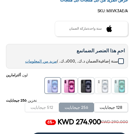
عرض المزيد من ابل منتجات ابل منتجات
SKU:
MXVK3AE/A
سنة واحدةماركة الضمان
احمِ هذا العنصر الضمانمع
سنة إضافيةالضمان
د.ك. ,000د.ك.
)
مزيد من المعلومات
لون
:
ألترامارين
تخزين
:
256 جيجابايت
128 جيجابايت
256 جيجابايت
512 جيجابايت
KWD 274.900
KWD 290.000
-6%