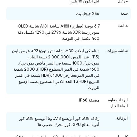
موديل
ابل ايفون 16 بلس
سعة
256 جيجابايت
شاشة
6.7 بوصة (قطري) A18ll شاشة A18ll شاشة OLED
سوبر ريتينا XDR شاشة 2796 في 1290 بكسل دقة
460 بكسل في البوصة
شاشة ميزات
ديناميكي آيلاند، HDR، شاشة ترو تون(P3)، عريض لون
(P3)، عند اللمس 2,000,0001 نسبة التباين
نموذجي)، 1000 شمعة في المتر ماكس نموذجي)،
1600 شمعة في المتر السطوع (HDR)، 2000 شمعة
في المتر المربعخارجيHDR)، 1000 شمعة في المتر
المربع (HDR)، 1 الحد الادني السطوع بصمة الإصبع
للزيوت
الرذاذ مقاوم
مصنفة IP68
للماء الغبار
الرقاقة
رقاقة A18، كور أنويةمع A18، و6 أنويةمع A18، كور
أنوية معالج GPU، كور محرك عصبي 16
كاميرا