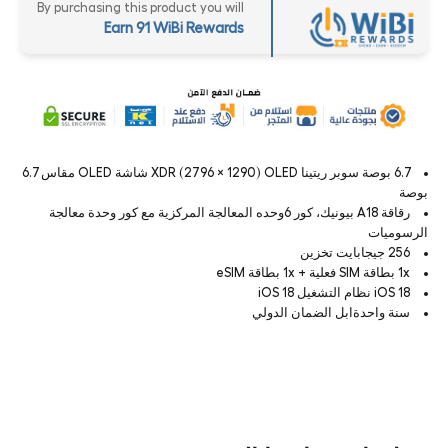
By purchasing this product you will
Earn 91 WiBi Rewards
6.7 بوصة سوبر ريتينا XDR (2796 × 1290) OLED شاشة OLED مقاس 6.7
بوصة
رقاقة A18 بيونيك، كور 6وحده المعالجة المركزية مع كور وحدة معالجة
الرسوميات
256 جيجابايت تخزين
1x بطاقة SIM فعلية + 1x بطاقة eSIM
iOS 18 نظام التشغيل iOS 18
سنة واحدةابل الضمان الدولي