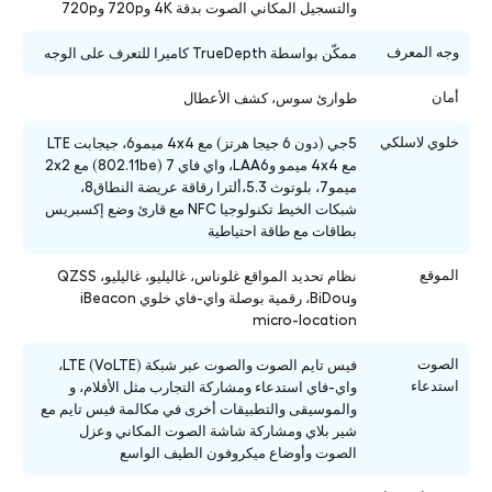
والتسجيل المكاني الصوت بدقة 4K و720p و720p
وجه المعرف
ممكّن بواسطة TrueDepth كاميرا للتعرف على الوجه
أمان
طوارئ سوس، كشف الأعطال
خلوي لاسلكي
5جي (دون 6 جيجا هرتز) مع 4x4 ميمو6، جيجابت LTE
مع 4x4 ميمو وLAA6، واي فاي 7 (802.11be) مع 2x2
ميمو7، بلوتوث 5.3،ألترا رقاقة عريضة النطاق8،
شبكات الخيط تكنولوجيا NFC مع قارئ وضع إكسبريس
بطاقات مع طاقة احتياطية
الموقع
نظام تحديد المواقع غلوناس، غاليليو، غاليليو، QZSS
وBiDou، رقمية بوصلة واي-فاي خلوي iBeacon
micro-location
الصوت
فيس تايم الصوت والصوت عبر شبكة LTE (VoLTE)،
استدعاء
واي-فاي استدعاء ومشاركة التجارب مثل الأفلام، و
والموسيقى والتطبيقات أخرى في مكالمة فيس تايم مع
شير بلاي ومشاركة شاشة الصوت المكاني وعزل
الصوت وأوضاع ميكروفون الطيف الواسع