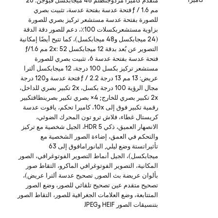
متقدم كاميرا مزدوجنظلم 48 ميجابكسل فيوجن: 26
مم ƒ / 1.6 فتحة عدسة بفتحة عدسة، تثبيت بصري
للصورة بفتحة عدسة مستشعر تركيز بصري للصورة
بزاوية مستشعربكسلات 100٪، دعم للصور دقة الدقة
(24 ميجابكسل و48 ميجابكسل)، كما تتيح أيضًا إمكانية
التصوير عن بُعد بدقة 12 ميجابكسل 2x: 52 مم ƒ/1.6
فتحة عدسة بفتحة عدسة 6، تثبيت بصري للصورة
مستشعر تركيز بكسل 100 درجة، 12 ميجابكسل ألترا
عريض: 13 مم 13 درجة ƒ / 2.2 فتحة عدسة و120 درجة
مجال الرؤية 100 درجة بكسل، 2x تكبير بصري للداخل،
2x تكبير بصري للخارج; 4× بصري تكبير بصرينطاقتكبير
رقمية تكبير فوق إلى 10x، كاميرا تحكم، ياقوت عدسة
كريستال غطاء، فلاش ترو تون المحرك الضوئي،
الانصهار العميق، ذكي HDR 5، الجيل شخصية مع تركيز
والتحكم في العمق، إضاءة الصور الشخصية مع
تأثيراتستة وضع ليلي, البانورامافوق إلى 63
ميجابكسل)، الجيل أنماط التصوير الفوتوغرافي، الصور
المكانية، التصوير الفوتوغرافي الماكرو، التقاط صور
بألوان عريضة بث الصور, تصحيح عدسة ألترا عريض)،
تصحيح متقدم عين تصحيح تلقائي للصور، وضع الصور
المتتابعة، وضع العلامات الجغرافية للصور، التقاط الصور
بتنسيقات الصور HEIF وJPEG