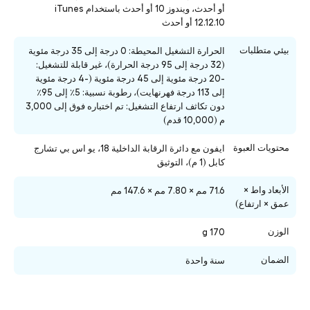
أو أحدث، ويندوز 10 أو أحدث باستخدام iTunes
12.12.10 أو أحدث
بيئي متطلبات
الحرارة التشغيل المحيطة: 0 درجة إلى 35 درجة مئوية
(32 درجة إلى 95 درجة الحرارة)، غير قابلة للتشغيل:
-20 درجة مئوية إلى 45 درجة مئوية (-4 درجة مئوية
إلى 113 درجة فهرنهايت)، رطوبة نسبية: 5٪ إلى 95٪
دون تكاثف ارتفاع التشغيل: تم اختباره فوق إلى 3,000
م (10,000 قدم)
محتويات العبوة
ايفون مع دائرة الرقابة الداخلية 18، يو اس بي تشارج
كابل (1 م)، التوثيق
الأبعاد واط ×
71.6 مم × 7.80 مم × 147.6 مم
عمق × ارتفاع)
الوزن
170 g
الضمان
سنة واحدة