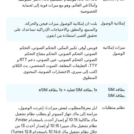
وأمانًا في العالم، وهو مع ميزات قوية إلى لحماية
الخصوصية
إمكانية الوصول
بلت-ان إمكانية الوصول ميزات فيجن والحركة،
والسمع، والنطق، والاحتياجات الإدراكية تساعدك على
تحقيق أقصى استفادة من ايفون
ميزات إمكانية
فويس أوفر، تكبير المكبر، التحكم الصوتي، التحكم
الوصول
الصوتي، التحكم الصوتي، التحكم مفتاح التحكم
الصوتي، التحكم الصوتي، عين الصوتي، دعم RTT و
TTY، التعليقات المغلقة، الصوت الشخصي، بث الكلام،
اكتب إلى سيري، الاختصارات الصوتية، المحتوى
المنطوق
بطاقة SIM
1x بطاقة SIM فعلية + 1x بطاقة eSIM
بطاقة SIM
نظلم متطلبات
ابل معرفالمطلوب لبعض ميزات)، إنترنت الوصول،
مزامنة إلى ماك جهاز كمبيوتر أو يتطلب نظام تشغيل
ماك ماكالينا 10.15 أو إصدار أحدث باستخدام Finder،
نظام تشغيل ماك سييرا 10.15 أو إصدار أحدث.13 من
خلال نظام تشغيل ماك 10.14.6 باستخدام iTunes 12.8