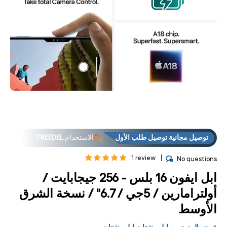
فتح
فت
لوسائط
الوس
7 في
8
مشروط
مشر
توصيل مجانية توصيل طلب الأول
الاستخدام
FREEDEL
1 review
No questions
ابل ايفون 16 بلس - 256 جيجابايت /
أولترامارين / 5جي / 6.7" / نسخة الشرق
الأوسط