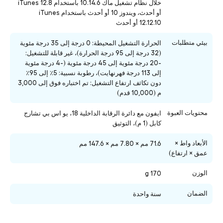
خلال نظام تشغيل ماك 10.14.6 باستخدام iTunes 12.8
أو أحدث، ويندوز 10 أو أحدث باستخدام iTunes
12.12.10 أو أحدث
بيئي متطلبات
الحرارة التشغيل المحيطة: 0 درجة إلى 35 درجة مئوية
(32 درجة إلى 95 درجة الحرارة)، غير قابلة للتشغيل:
-20 درجة مئوية إلى 45 درجة مئوية (-4 درجة مئوية
إلى 113 درجة فهرنهايت)، رطوبة نسبية: 5٪ إلى 95٪
دون تكاثف ارتفاع التشغيل: تم اختباره فوق إلى 3,000
م (10,000 قدم)
محتويات العبوة
ايفون مع دائرة الرقابة الداخلية 18، يو اس بي تشارج
كابل (1 م)، التوثيق
الأبعاد واط ×
71.6 مم × 7.80 مم × 147.6 مم
عمق × ارتفاع)
الوزن
170 g
الضمان
سنة واحدة