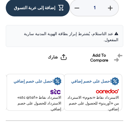
زيادة
تقليل
إضافة إلى عربة التسوق
الكمية لـ
الكمية لـ
ابل
ابل
ايفون
ايفون
بلس
بلس
256
256
جيجابايت
جيجابايت
⚠️ عند التاستلام، يُشترط إبراز بطاقة الهوية المدنية سارية
أسود
أسود
المفعول.
5جي 6.7
5جي 6.7
بوصة
بوصة
Add To
شارك
Compare
سر
احصل على خصم إضافي
احصل على خصم إضافي
تقد
9 Aug - 10 Aug 2026
الاسترداد نقاط «stc qitaf»
الاسترداد نقاط «نجوم» الاسترداد
الاسترداد للحصول على خصم
من «أوريدو» للحصول على خصم
إضافي.
إضافي.