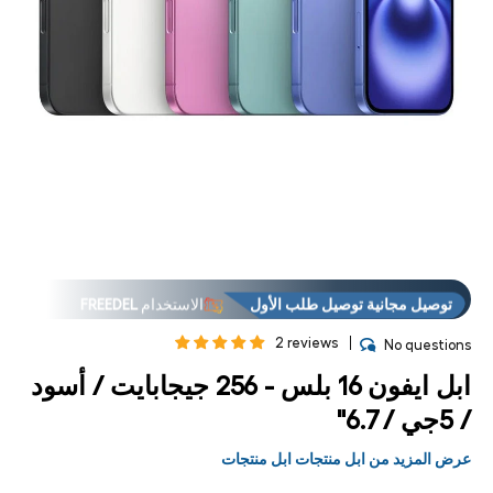
توصيل مجانية توصيل طلب الأول
الاستخدام
FREEDEL
فتح
فت
لوسائط
الوس
العروض
فوق "الاستلام من المتجر فوق
5 في
6
مشروط
مشر
إكسبريس
في نفس يوم توصيل
توصيل مجانية توصيل طلب الأول
الاستخدام
FREEDEL
العروض
فوق "الاستلام من المتجر فوق
2 reviews
No questions
إكسبريس
في نفس يوم توصيل
ابل ايفون 16 بلس - 256 جيجابايت / أسود
/ 5جي / 6.7"
عرض المزيد من ابل منتجات ابل منتجات