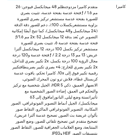
كاميرا
متقدم كاميرا مزدوجنظلم 48 ميجابكسل فيوجن: 26
مم ƒ / 1.6 فتحة عدسة بفتحة عدسة، تثبيت بصري
للصورة بفتحة عدسة مستشعر تركيز بصري للصورة
بزاوية مستشعربكسلات 100٪، دعم للصور دقة الدقة
(24 ميجابكسل و48 ميجابكسل)، كما تتيح أيضًا إمكانية
التصوير عن بُعد بدقة 12 ميجابكسل 2x: 52 مم ƒ/1.6
فتحة عدسة بفتحة عدسة 6، تثبيت بصري للصورة
مستشعر تركيز بكسل 100 درجة، 12 ميجابكسل ألترا
عريض: 13 مم 13 درجة ƒ / 2.2 فتحة عدسة و120 درجة
مجال الرؤية 100 درجة بكسل، 2x تكبير بصري للداخل،
2x تكبير بصري للخارج; 4× بصري تكبير بصرينطاقتكبير
رقمية تكبير فوق إلى 10x، كاميرا تحكم، ياقوت عدسة
كريستال غطاء، فلاش ترو تون المحرك الضوئي،
الانصهار العميق، ذكي HDR 5، الجيل شخصية مع تركيز
والتحكم في العمق، إضاءة الصور الشخصية مع
تأثيراتستة وضع ليلي, البانورامافوق إلى 63
ميجابكسل)، الجيل أنماط التصوير الفوتوغرافي، الصور
المكانية، التصوير الفوتوغرافي الماكرو، التقاط صور
بألوان عريضة بث الصور, تصحيح عدسة ألترا عريض)،
تصحيح متقدم عين تصحيح تلقائي للصور، وضع الصور
المتتابعة، وضع العلامات الجغرافية للصور، التقاط الصور
بتنسيقات الصور HEIF وJPEG