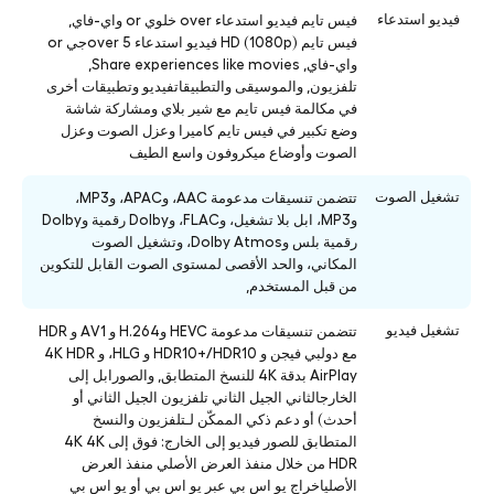
فيديو استدعاء
فيس تايم فيديو استدعاء over خلوي or واي-فاي,
فيس تايم HD (1080p) فيديو استدعاء over 5جي or
واي-فاي, Share experiences like movies,
تلفزيون, والموسيقى والتطبيقاتفيديو وتطبيقات أخرى
في مكالمة فيس تايم مع شير بلاي ومشاركة شاشة
وضع تكبير في فيس تايم كاميرا وعزل الصوت وعزل
الصوت وأوضاع ميكروفون واسع الطيف
تشغيل الصوت
تتضمن تنسيقات مدعومة AAC، وAPAC، وMP3،
وMP3، ابل بلا تشغيل، وFLAC، وDolby رقمية وDolby
رقمية بلس وDolby Atmos، وتشغيل الصوت
المكاني، والحد الأقصى لمستوى الصوت القابل للتكوين
من قبل المستخدم,
تشغيل فيديو
تتضمن تنسيقات مدعومة HEVC وH.264 و AV1 و HDR
مع دولبي فيجن و HDR10+/HDR10 و HLG، و 4K HDR
AirPlay بدقة 4K للنسخ المتطابق, والصورابل إلى
الخارجالثاني الجيل الثاني تلفزيون الجيل الثاني أو
أحدث) أو دعم ذكي الممكّن لـتلفزيون والنسخ
المتطابق للصور فيديو إلى الخارج: فوق إلى 4K 4K
HDR من خلال منفذ العرض الأصلي منفذ العرض
الأصلياخراج يو اس بي عبر يو اس بي أو يو اس بي