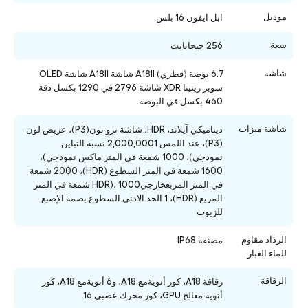
موديل
ابل ايفون 16 بلس
سعة
256 جيجابايت
شاشة
6.7 بوصة (قطري) A18ll شاشة A18ll شاشة OLED
سوبر ريتينا XDR شاشة 2796 في 1290 بكسل دقة
460 بكسل في البوصة
شاشة ميزات
ديناميكي آيلاند، HDR، شاشة ترو تون(P3)، عريض لون
(P3)، عند اللمس 2,000,0001 نسبة التباين
نموذجي)، 1000 شمعة في المتر ماكس نموذجي)،
1600 شمعة في المتر السطوع (HDR)، 2000 شمعة
في المتر المربعخارجيHDR)، 1000 شمعة في المتر
المربع (HDR)، 1 الحد الادني السطوع بصمة الإصبع
للزيوت
الرذاذ مقاوم
مصنفة IP68
للماء الغبار
الرقاقة
رقاقة A18، كور أنويةمع A18، و6 أنويةمع A18، كور
أنوية معالج GPU، كور محرك عصبي 16