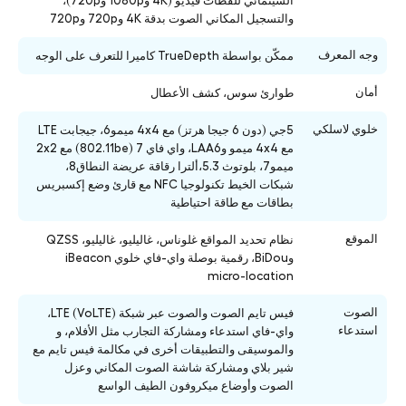
السينمائي للقطات فيديو (4K و1080p و720p)،
والتسجيل المكاني الصوت بدقة 4K و720p و720p
وجه المعرف
ممكّن بواسطة TrueDepth كاميرا للتعرف على الوجه
أمان
طوارئ سوس، كشف الأعطال
خلوي لاسلكي
5جي (دون 6 جيجا هرتز) مع 4x4 ميمو6، جيجابت LTE
مع 4x4 ميمو وLAA6، واي فاي 7 (802.11be) مع 2x2
ميمو7، بلوتوث 5.3،ألترا رقاقة عريضة النطاق8،
شبكات الخيط تكنولوجيا NFC مع قارئ وضع إكسبريس
بطاقات مع طاقة احتياطية
الموقع
نظام تحديد المواقع غلوناس، غاليليو، غاليليو، QZSS
وBiDou، رقمية بوصلة واي-فاي خلوي iBeacon
micro-location
الصوت
فيس تايم الصوت والصوت عبر شبكة LTE (VoLTE)،
استدعاء
واي-فاي استدعاء ومشاركة التجارب مثل الأفلام، و
والموسيقى والتطبيقات أخرى في مكالمة فيس تايم مع
شير بلاي ومشاركة شاشة الصوت المكاني وعزل
الصوت وأوضاع ميكروفون الطيف الواسع