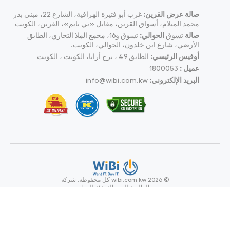
صالة عرض القرين:
غرب أبو فتيرة الهرافية، الشارع 22، مبنى بدر
محمد الميلام، أسواق القرين، مقابل «تي تايم»، القرين، الكويت
صالة
تسوق
الحوالي:
تسوق و16، مجمع الملا التجاري، الطابق
الأرضي، شارع ابن خلدون، الحوالي، الكويت.
أوفيس الرئيسي:
الطابق 49 ، برج أرايا، الكويت ، الكويت
عميل :
1800053
البريد الإلكتروني:
info@wibi.com.kw
© wibi.com.kw 2026
كل محفوظة.
شركة
ويبي العالمية للبيع بالتجزئة للحواسيب
وملحقاتها