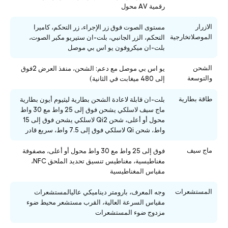
رقمية AV محول
الازرار
مستوى الصوت فوق زر الإجراء، زر التحكم، كاميرا
الموصلاتخارجية
التحكم، الزر الجانبي، بلت-ان ستيريو مكبر الصوت،
بلت-ان ميكروفون يو اس بي موصل
الشحن
يو اس بي موصل مع دعم: الشحن، منفذ العرض 2فوق
والتوسعة
إلى 480 ميغابت في الثانية)
طاقة بطارية
بلت-ان قابلة لاعادة الشحن بطارية ليثيوم أيون بطارية
ماج سيف لاسلكي يشحن فوق إلى 25 واط مع 30 واط
محول أو أعلى، شحن Qi2 لاسلكي يشحن فوق إلى 15
واط، شحن Qi لاسلكي فوق إلى 7.5 واط، سريع قادر
ماج سيف
فوق إلى 25 واط مع 30 واط محول أو أعلى، مصفوفة
مغناطيسية، مغناطيس تنسيق تحديد الملحق NFC،
مقياس المغناطيسية
المستشعرات
وجه المعرف، بارومتر ديناميكي عاليالمستشعرات
مقياس السرعة العالية، القرب مستشعر محيط ضوء
مزدوج ضوء المستشعرات