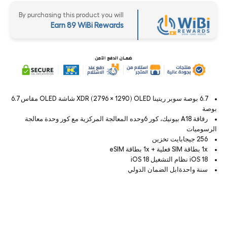
By purchasing this product you will
Earn 89 WiBi Rewards
6.7 بوصة سوبر ريتينا XDR (2796 × 1290) OLED شاشة OLED مقاس 6.7
بوصة
رقاقة A18 بيونيك، كور 6وحده المعالجة المركزية مع كور وحدة معالجة
الرسوميات
256 جيجابايت تخزين
1x بطاقة SIM فعلية + 1x بطاقة eSIM
iOS 18 نظام التشغيل iOS 18
سنة واحدةابل الضمان الدولي