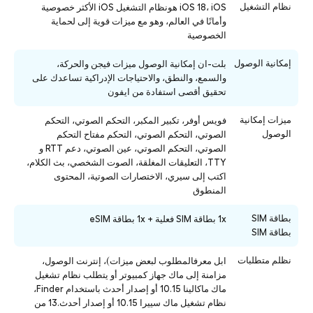
نظام التشغيل
iOS 18، iOS هونظام التشغيل iOS الأكثر خصوصية
وأمانًا في العالم، وهو مع ميزات قوية إلى لحماية
الخصوصية
إمكانية الوصول
بلت-ان إمكانية الوصول ميزات فيجن والحركة،
والسمع، والنطق، والاحتياجات الإدراكية تساعدك على
تحقيق أقصى استفادة من ايفون
ميزات إمكانية
فويس أوفر، تكبير المكبر، التحكم الصوتي، التحكم
الوصول
الصوتي، التحكم الصوتي، التحكم مفتاح التحكم
الصوتي، التحكم الصوتي، عين الصوتي، دعم RTT و
TTY، التعليقات المغلقة، الصوت الشخصي، بث الكلام،
اكتب إلى سيري، الاختصارات الصوتية، المحتوى
المنطوق
بطاقة SIM
1x بطاقة SIM فعلية + 1x بطاقة eSIM
بطاقة SIM
نظلم متطلبات
ابل معرفالمطلوب لبعض ميزات)، إنترنت الوصول،
مزامنة إلى ماك جهاز كمبيوتر أو يتطلب نظام تشغيل
ماك ماكالينا 10.15 أو إصدار أحدث باستخدام Finder،
نظام تشغيل ماك سييرا 10.15 أو إصدار أحدث.13 من