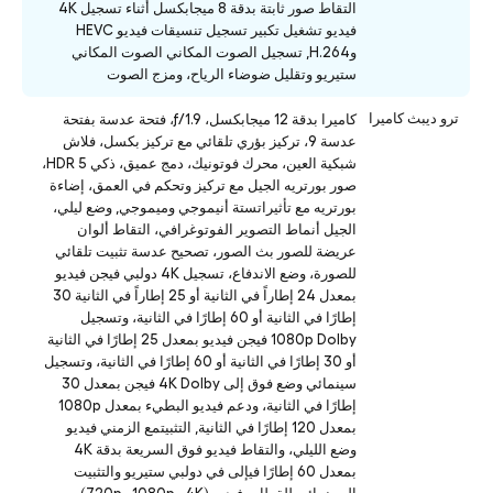
التقاط صور ثابتة بدقة 8 ميجابكسل أثناء تسجيل 4K
فيديو تشغيل تكبير تسجيل تنسيقات فيديو HEVC
وH.264, تسجيل الصوت المكاني الصوت المكاني
ستيريو وتقليل ضوضاء الرياح، ومزج الصوت
ترو ديبث كاميرا
كاميرا بدقة 12 ميجابكسل، ƒ/1.9، فتحة عدسة بفتحة
عدسة 9، تركيز بؤري تلقائي مع تركيز بكسل، فلاش
شبكية العين، محرك فوتونيك، دمج عميق، ذكي HDR 5،
صور بورتريه الجيل مع تركيز وتحكم في العمق، إضاءة
بورتريه مع تأثيراتستة أنيموجي وميموجي, وضع ليلي،
الجيل أنماط التصوير الفوتوغرافي، التقاط ألوان
عريضة للصور بث الصور، تصحيح عدسة تثبيت تلقائي
للصورة، وضع الاندفاع، تسجيل 4K دولبي فيجن فيديو
بمعدل 24 إطاراً في الثانية أو 25 إطاراً في الثانية 30
إطارًا في الثانية أو 60 إطارًا في الثانية، وتسجيل
1080p Dolby فيجن فيديو بمعدل 25 إطارًا في الثانية
أو 30 إطارًا في الثانية أو 60 إطارًا في الثانية، وتسجيل
سينمائي وضع فوق إلى 4K Dolby فيجن بمعدل 30
إطارًا في الثانية، ودعم فيديو البطيء بمعدل 1080p
بمعدل 120 إطارًا في الثانية, التثبيتمع الزمني فيديو
وضع الليلي، والتقاط فيديو فوق السريعة بدقة 4K
بمعدل 60 إطارًا فيإلى في دولبي ستيريو والتثبيت