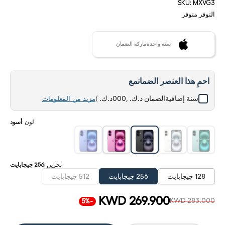
SKU:
MXVG3
التوفر
متوفر
سنة واحدةماركة الضمان
احمِ هذا العنصر الضمانمع
سنة إضافيةالضمان
د.ك. ,000د.ك.
)
مزيد من المعلومات
لون
:
أسود
تخزين
:
256 جيجابايت
128 جيجابايت
256 جيجابايت
512 جيجابايت
KWD 269.900
KWD 283.000
-5%