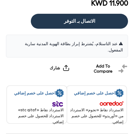
KWD 11.900
الاتصال بـ التوفر
⚠️ عند التاستلام، يُشترط إبراز بطاقة الهوية المدنية سارية
المفعول.
Add To
شارك
Compare
احصل على خصم إضافي
احصل على خصم إضافي
الاسترداد نقاط «stc qitaf»
الاسترداد نقاط «نجوم» الاسترداد
الاسترداد للحصول على خصم
من «أوريدو» للحصول على خصم
إضافي.
إضافي.