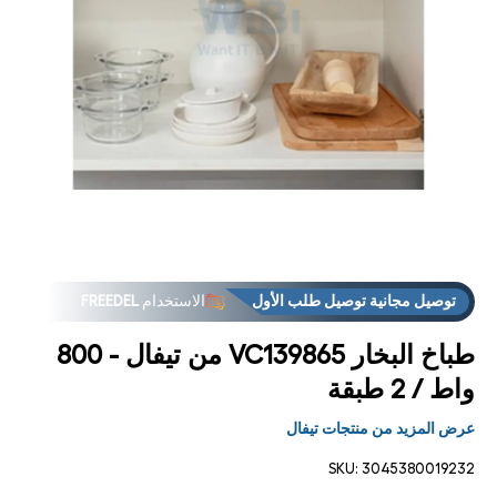
فتح
فت
لوسائط
الوس
2 في
3
مشروط
مشر
توصيل مجانية توصيل طلب الأول
الاستخدام
FREEDEL
طباخ البخار VC139865 من تيفال - 800
واط / 2 طبقة
عرض المزيد من منتجات تيفال
SKU:
3045380019232