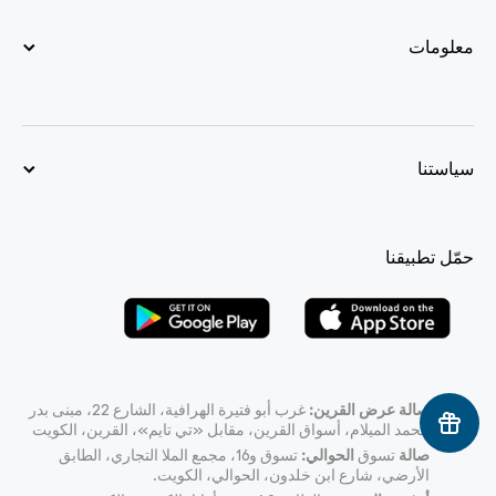
معلومات
سياستنا
حمّل تطبيقنا
صالة عرض القرين:
غرب أبو فتيرة الهرافية، الشارع 22، مبنى بدر
محمد الميلام، أسواق القرين، مقابل «تي تايم»، القرين، الكويت
صالة
تسوق
الحوالي:
تسوق و16، مجمع الملا التجاري، الطابق
الأرضي، شارع ابن خلدون، الحوالي، الكويت.