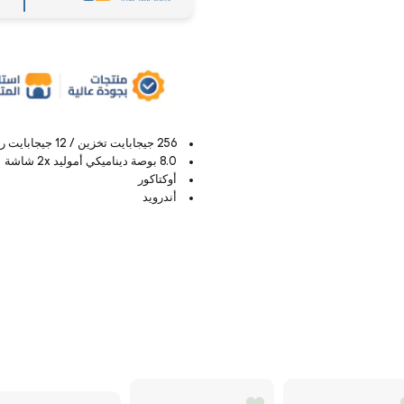
256 جيجابايت تخزين / 12 جيجابايت رام
8.0 بوصة ديناميكي أموليد 2x شاشة
أوكتاكور
أندرويد