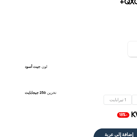
لون
:
جيت أسود
تخزين
:
256 جيجابايت
1 تيرابايت
K
-18%
إضافة إلى عربة