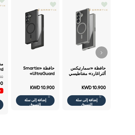
حافظة «سمارتيكس
حافظة «Smartix
rd
ألتراغارد» مغناطيسي
UltraGuard»
مغ
00
حافظة سامسونج
مغناطيسي حافظة
سا
00
جالكسي فولد - رمادي
سامسونج جالكسي
فو
KWD 10.900
KWD 10.900
فولد - أسود
خص
إضافة إلى سلة
إضافة إلى سلة
التسوق
التسوق