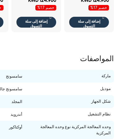
00
KWD 124.900
KWD 124.900
بلس مقاس 6.7 بوصة
بلس مقاس 6.7 بوصة
خصم 17%
خصم 17%
خص
بلس واي-فاي 5جي
بلس واي-فاي 5جي
لون Awesome
لون Awesome Lilac
ال
Iceblue - هاتف
- هاتف
ها
إضافة إلى سلة
إضافة إلى سلة
التسوق
التسوق
المواصفات
ماركة
سامسونج
موديل
سامسونج جالك
شكل الجهاز
المجلد
نظام التشغيل
أندرويد
وحده المعالجة المركزية نوع وحده المعالجة
أوكتاكور
المركزية