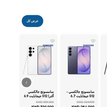
عرض كل
سامسونج 
 344.000
سامسونج جالكسي -
سامسونج جالكسي
309.900
سكاي أزرق ه
512 جيجابايت 6.7
ألترا 512 جيجابايت 6.9
خصم 10%
بوصة Quad HD+ /
بوصة Quad HD+ /
KWD 359.000
KWD 329.900
واي-فاي 5جي لون
واي-فاي 5جي أبيض