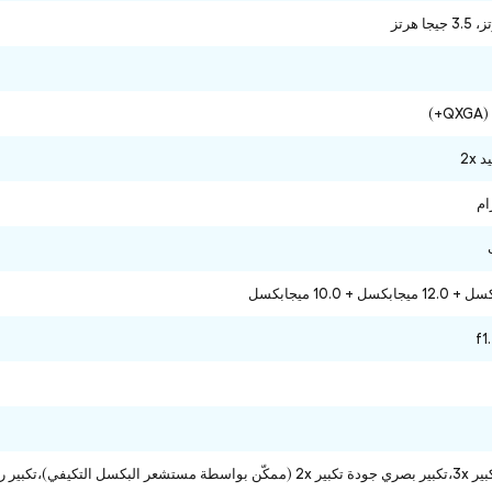
2x
f1
 رقمية تكبير فوق إلى 30x