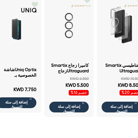
مغناطيسي Smartix
كاميرا زجاج Smartix
Uniq Optixشاشة
Ultragua
Ultraguardزجاج
الخصوصية بـ
ناطيسي لهاتف
سامسونج جالكسي
KWD 6.500
KWD 10.5
سامسونج جالكسي
مسونج جالكسي
فولد
KWD 5.500
KWD 8.5
فولد - الخصوصية
لد - شفاف
KWD 7.750
م 20%
خصم 16%
إضافة إلى سلة
إضافة إلى سلة
إضافة إلى سلة
التسوق
التسوق
التسوق