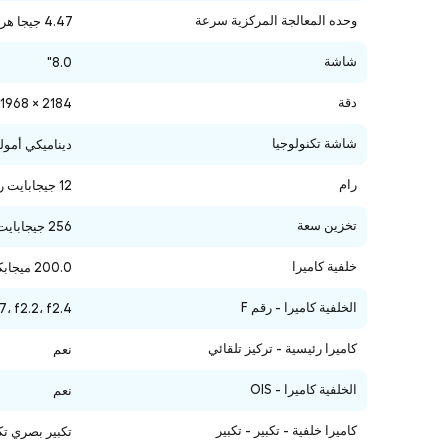
وحده المعالجة المركزية سرعة
4.47 جيجا هرتز، 3.5 جيجا هرتز
شاشة
8.0"
دقة
2184 × 1968 (QXGA+)
شاشة
تكنولوجيا
ديناميكي أموليد 
رام
12 جيجابايت رام
تخزين سعة
256 جيجابايت
خلفية كاميرا
200.0 ميجابكسل + 12.0 ميجابكسل + 10.0 ميجابكسل
الخلفية كاميرا - رقم F
.7، f2.2، f2.4
كاميرا رئيسية - تركيز تلقائي
نعم
الخلفية كاميرا - OIS
نعم
كاميرا خلفية - تكبير - تكبير
تكبير بصري تكبير 3x،تكبير بصري جودة تكبير 2x (ممكّن بواسطة مستشعر البكسل التكيفي)،تكبير