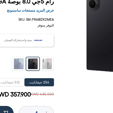
رام 5جي 8.0 بوصة QXGA+
عرض المزيد منمنتجات سامسونج
SKU:
SM-F966BZKDMEA
التوفر
متوفر
سنة واحدةماركة الضمان
فتح
256 جيجابايت
512 جيجابايت
الوسائط
1 في
مشروط
WD 357.900
KWD 435.000
Decrease
Increase