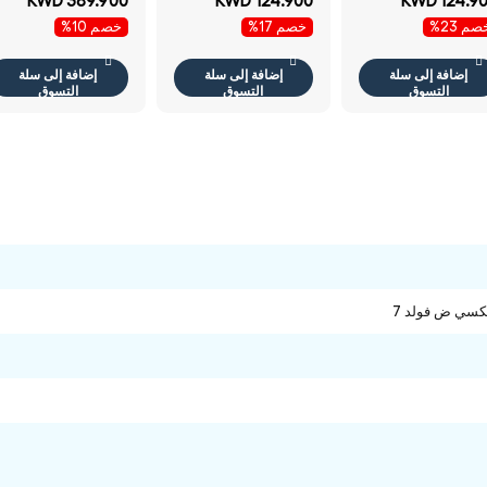
KWD 389.900
KWD 124.900
KWD 124.9
بلس مقاس 6.7 بوصة
بلس مقاس 6.7 بوصة
هاتف
م 23%
خصم 17%
خصم 10%
بلس واي-فاي 5جي
بلس واي-فاي 5جي
لون الرمادي الرائع -
لون Awesome Navy
تف
- هاتف
إضافة إلى سلة
إضافة إلى سلة
إضافة إلى سلة
التسوق
التسوق
التسوق
سي ض فولد 7