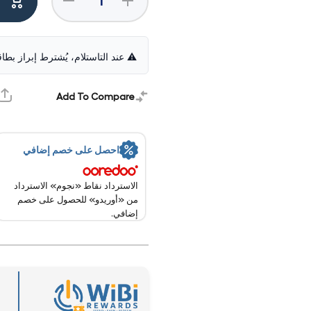
quantity
quantity
for
for
Samsung
Samsung
Galaxy Z
Galaxy Z
Fold 7 -
Fold 7 -
⚠️ عند التاستلام، يُشترط إبراز بطا
256GB /
256GB /
Jet-black
Jet-black
/ 12GB
/ 12GB
RAM /
RAM /
Add To Compare
5G / 8.0"
5G / 8.0"
QXGA+
QXGA+
احصل على خصم إضافي
الاسترداد نقاط «نجوم» الاسترداد
من «أوريدو» للحصول على خصم
إضافي.