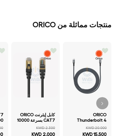
منتجات مماثلة من ORICO
ORICO
كابل إيثرنت ORICO
T7
Thunderbolt 4
CAT7 بسرعة 10000
Data Cable - 2
ميجابت في الثانية
ال
00
KWD 2.300
KWD 20.000
Meter / Type-C -
كابل PUG-C7) - 3
00
KWD 2.000
KWD 15.500