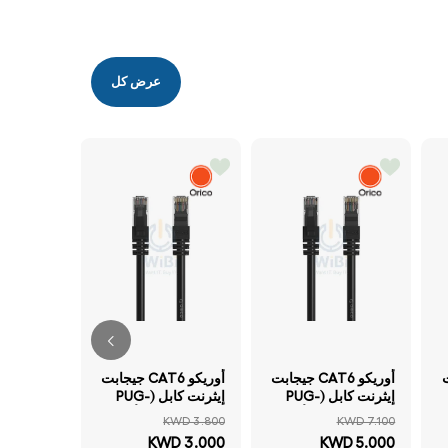
عرض كل
CO CAT6
جي
كابل 
WD 2.300
متر / رما
بت
أوريكو CAT6 جيجابت
أوريكو CAT6 جيجابت
D 2.000
إيثرنت كابل (PUG-
إيثرنت كابل (PUG-
خصم 14%
C6) - 40 متر / أسود
C6) - 20 متر / أسود
KWD 3.800
KWD 7.100
KWD 3.000
KWD 5.000