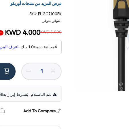
عرض المزيد من منتجات أوريكو
SKU:
PUGC7100BK
التوفر
متوفر
KWD 4.000
KWD 5.000
-20%
4مجانية بقيمة
1.0
د.ك.
اعرف المزي
Decrease
Increase
quantity for
quantity for
ORICO
ORICO
CAT7
CAT7
10000Mbps
10000Mbps
Ethernet
Ethernet
فتح
⚠️ عند التاستلام، يُشترط إبراز بطا
Cable
Cable
الوسائط
(PUG-C7) -
(PUG-C7) -
1 في
10 Meter /
10 Meter /
مشروط
Black
Black
Add To Compare