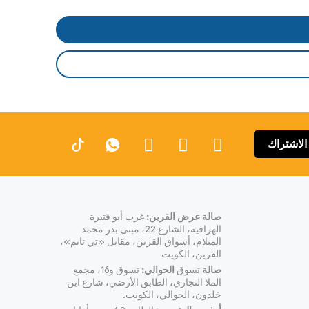
الاشتراك
صالة عرض القرين:
غرب أبو فتيرة
الهرافية، الشارع 22، مبنى بدر محمد
الميلام، أسواق القرين، مقابل «تي تايم»،
القرين، الكويت
صالة
تسوق
الحوالي:
تسوق و16، مجمع
الملا التجاري، الطابق الأرضي، شارع ابن
خلدون، الحوالي، الكويت.