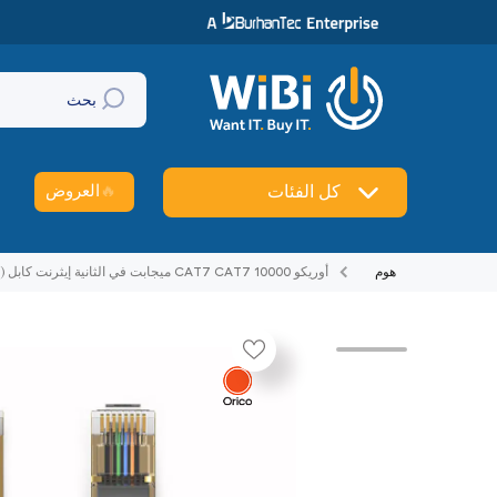
تخطي إلى المحتوى
بحث
🔥
العروض
كل الفئات
هوم
أوريكو CAT7 CAT7 10000 ميجابت في الثانية إيثرنت كابل (PUG-C7) - 10 متر / أسود
تخطي إلى منتج معلومات