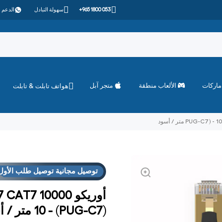
+965 1800 053
سهولة التبادل
الدعم 
ماركات
الألعاب منطقة
متجر آبل
هواتف تابلت & تابلت
توصيل مجانية توصيل طلب الأول
العروض
فوق "الاست
توصيل مجانية توصيل طلب الأول
العروض
فوق "الاست
(PUG-C7) - 10 متر / أسود