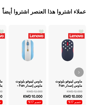
عملاء اشتروا هذا العنصر اشتروا أيضاً
ماوس لينوفو بلوتوث
ماوس لينوفو بلوتوث
ماوس إصدار Fan
ماوس إصدار Fan -
Edition - الولايات
الأرجنتين) -بلوتوث
00
KWD 12.000
KWD 12.000
المتحدة) -بلوتوث
مزدوج بلوتوث .3 /
00
KWD 10.000
KWD 10.000
مزدوج بلوتوث .3 /
نقطة في البوصة 3
خصم 17%
خصم 17%
خص
نقطة في البوصة 3
مراحل نقطة في
نق