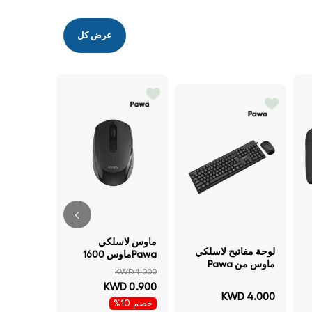
عرض كل
مع بحامل 
رمادي
ماوس لاسلكي
لوحة مفاتيح لاسلكي
D 3.900
Pawaماوس 1600
ماوس من Pawa
نقطة في البوصة
KWD 1.000
ماوس 2.4 جيجاهرتز /
بلوتوث 2.4 جيجاهرتز
إضافة
KWD 0.900
أسود
/ أسود
ال
KWD 4.000
خصم 10%