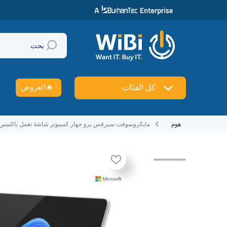
تخطي إلى المحتوى
بحث
🔥
العروض
كل الفئات
هوم
مايكروسوفت سيرفس برو جهاز كمبيوتر شاشة تعمل باللمس مقاس 13.0 بوصة / ألترا / 32 جيجابايت 1 تيرابايت إس إس دي ويندوز 11 برو عمل - بلاتينيوم
تخطي إلى منتج معلومات