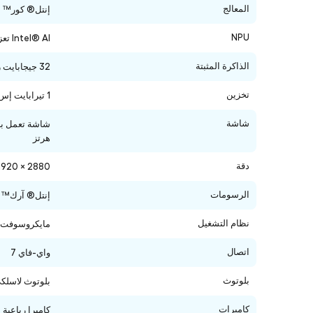
المعالج
إنتل® كور™ ألترا 7 ا
NPU
Intel® AI تعزيز مع 48 TOPS
الذاكرة المثبتة
32 جيجابايت رام
تخزين
1 تيرابايت إس إس دي
شاشة
هرتز
دقة
2880 × 1920 (267 نقطة في البوصة)
الرسومات
إنتل® آرك™ 
نظام التشغيل
مايكروسوفت ويندوز 11 بروفيشن
اتصال
واي-فاي 7
بلوتوث
بلوتوث لاسلكي 5.4 تكنولو
كاميرات