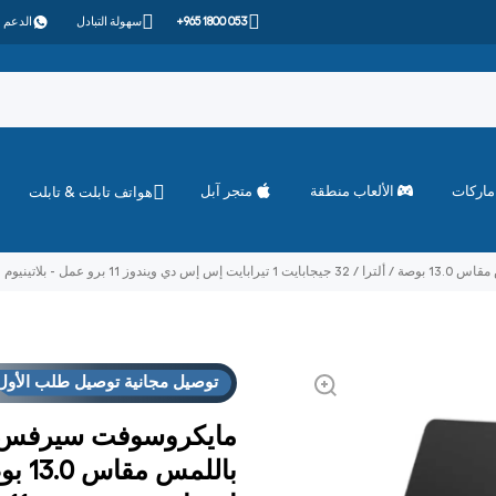
+965 1800 053
سهولة التبادل
الدعم 
ماركات
الألعاب منطقة
متجر آبل
هواتف تابلت & تابلت
توصيل مجانية توصيل طلب الأول
مايكروسوفت سيرفس بر