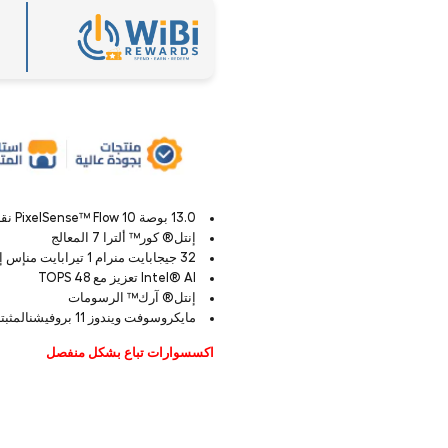
13.0 بوصة PixelSense™ Flow 10 نقاط متعددة اللمس شاشة
إنتل® كور™ ألترا 7 المعالج
32 جيجابايت منرام 1 تيرابايت منإس إس دي
Intel® AI تعزيز مع 48 TOPS
إنتل® آرك™ الرسومات
مايكروسوفت ويندوز 11 بروفيشنالمثبتة مسبقا)
اكسسوارات تباع بشكل منفصل