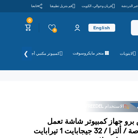
عبر الدردشة
قريان وحوالي، الكويت
قم بتنزيل تطبيقنا
تابعنا
0
0
تسجيل
عربة
عناصر
English
الدخول
التسوق
0
❯
متجر مايكروسوفت
لابتوبات
كمبيوتر مكتبي أجهزة الكمبيوتر
الاستخدام
FREEDEL
و جهاز كمبيوتر شاشة تعمل
باللمس مقاس 13.0 بوصة / ألترا / 32 جيجابايت 1 تيرابايت