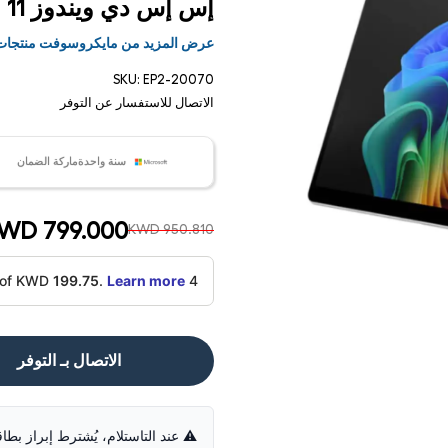
إس إس دي ويندوز 11 برو عمل - بلاتينيوم
عرض المزيد من مايكروسوفت منتجا
SKU:
EP2-20070
الاتصال للاستفسار عن التوفر
سنة واحدةماركة الضمان
WD 799.000
KWD 950.810
199.75
.
Learn more
4 interest-free payments of KWD
فتح
الوسائط
1 في
الاتصال بـ التوفر
مشروط
⚠️ عند التاستلام، يُشترط إبراز بطا