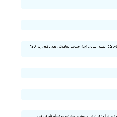
شاشة تعمل باللمس 13 بوصة بيكسل سينس تدفق، 10 نقاط متعددة اللمس نسبة العرض إلى الارتفاع: 3:2، نسبة التباين: 1م:1، تحديث ديناميكي معدل فوق إلى 120
ل كاميرا عالية الوضوحمع مجال الرؤيةألترا ودعم تأثيرات ويندوز ستوديو مع تأطيرتلقائي عين