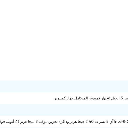
هاز كمبيوتر
هرتز (4 أنوية، فوق 4إلى 20 جيجا هرتز) المعالج