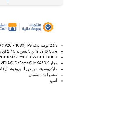
23.8 بوصة بدقة FHD (1920 × 1080) IPS مضاد للتوهج متعددة اللمس شاشة
Intel® Core آي 5 بسرعة 2.40 آي 5 المعالج
6GB RAM / 250GB SSD + 1TB HDD
جهاز NVIDIA® GeForce® MX450 2 جيجابايت بطاقة الرسومات
مايكروسوفت ويندوز 11 بروفيشنال (OEM)
سنة واحدةالضمان
أسود