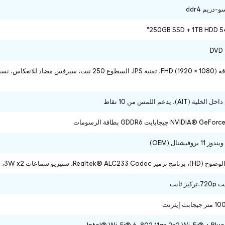
250GB SSD + 1TB HDD 5
AI)، يدعم اللمس من 10 نقاط
NV جيجابايت GDDR6 بطاقة الرسومات
فيشنال (OEM)
سماعات 3W x2، الصوت من HARMAN، فردي ميكروفون