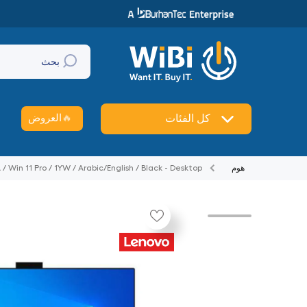
تخطي إلى المحتوى
بحث
🔥
العروض
كل الفئات
هوم
 Win 11 Pro / 1YW / Arabic/English / Black - Desktop
تخطي إلى منتج معلومات