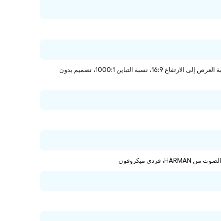
23.8 بوصة، دقة FHD (1920 × 1080)، تقنية IPS، السطوع 250 نيت، سيرفس مضاد للانعكاس، نسبة العرض إلى الارتفاع 16:9، نسبة التباين 1000:1، تصميم بدون