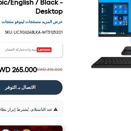
ic/English / Black -
Desktop
عرض المزيد منمنتجات لينوفو منتجات
SKU:
LIC3G624BLKA-MT5125201
سنة واحدةماركة الضمان
WD 265.000
KWD 310.000
الاتصال بـ التوفر
فتح
الوسائط
1 في
مشروط
⚠️ عند التاستلام، يُشترط إبراز بطا