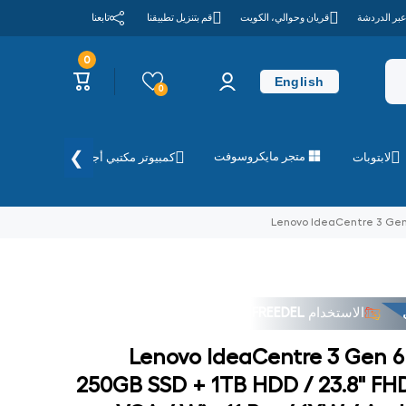
عبر الدردشة
قريان وحوالي، الكويت
قم بتنزيل تطبيقنا
تابعنا
0
0
تسجيل
عربة
عناصر
English
الدخول
التسوق
0
❯
متجر مايكروسوفت
لابتوبات
كمبيوتر مكتبي أجهزة الكمبيوتر
Lenovo IdeaCentre 3 Gen 6
الاستخدام
FREEDEL
Lenovo IdeaCentre 3 Gen 6 A
250GB SSD + 1TB HDD / 23.8" FH