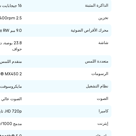
الذاكرة المثبتة
16 جيجابايت سو-دريم ddr4
تخزين
400rpm 2.5"
محرك الأقراص الضوئية
9.0 مم DVD ± RW
شاشة
حواف
متعددة اللمس
متقدم اللمس داخل الخلية (T
الرسومات
IDIA® GeForce® MX450 2
نظام التشغيل
مايكروسوفت ويندوز 11 برو
الصوت
الصوت عالي الوضوح (HD)، برنامج ترميز Realtek® ALC233 Codec، ستيريو 
كاميرا
HD 720p، ثابت 720p،تركيز ثابت
إيثرنت
مدمج 100/1000 متر جيجابت إيثرنت
واي-فاي