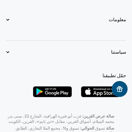
معلومات
سياستنا
حمّل تطبيقنا
صالة عرض القرين:
غرب أبو فتيرة الهرافية، الشارع 22، مبنى بدر
محمد الميلام، أسواق القرين، مقابل «تي تايم»، القرين، الكويت
صالة
تسوق
الحوالي:
تسوق و16، مجمع الملا التجاري، الطابق