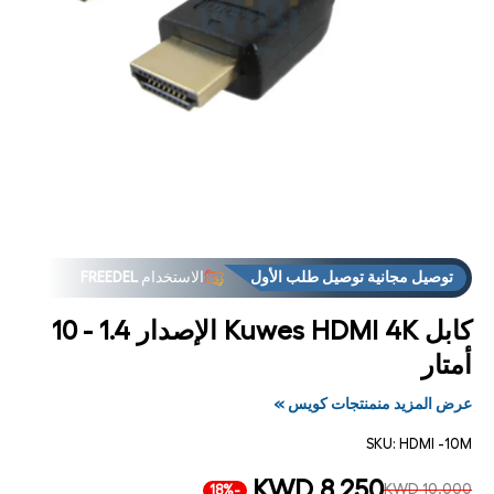
فت
الوس
1
مشر
توصيل مجانية توصيل طلب الأول
الاستخدام
FREEDEL
كابل Kuwes HDMI 4K الإصدار 1.4 - 10
أمتار
عرض المزيد منمنتجات كويس »
SKU:
HDMI -10M
KWD 8.250
KWD 10.000
-18%