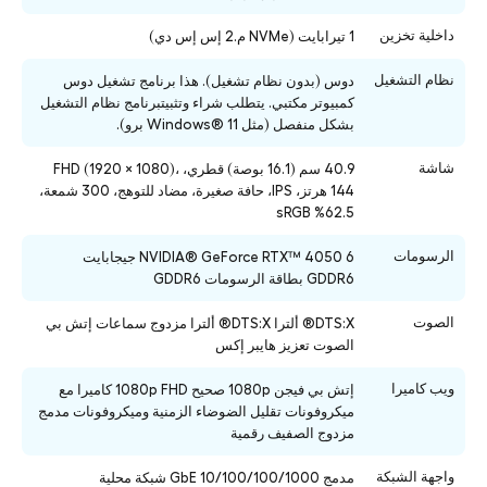
داخلية تخزين
1 تيرابايت (NVMe م.2 إس إس دي)
نظام التشغيل
دوس (بدون نظام تشغيل). هذا برنامج تشغيل دوس
كمبيوتر مكتبي. يتطلب شراء وتثبيتبرنامج نظام التشغيل
بشكل منفصل (مثل Windows® 11 برو).
شاشة
40.9 سم (16.1 بوصة) قطري، FHD (1920 × 1080)،
144 هرتز، IPS، حافة صغيرة، مضاد للتوهج، 300 شمعة،
62.5% sRGB
الرسومات
NVIDIA® GeForce RTX™ 4050 6 جيجابايت
GDDR6 بطاقة الرسومات GDDR6
الصوت
DTS:X® ألترا DTS:X® ألترا مزدوج سماعات إتش بي
الصوت تعزيز هايبر إكس
ويب كاميرا
إتش بي فيجن 1080p صحيح 1080p FHD كاميرا مع
ميكروفونات تقليل الضوضاء الزمنية وميكروفونات مدمج
مزدوج الصفيف رقمية
واجهة الشبكة
مدمج 10/100/100/1000 GbE شبكة محلية