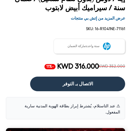
سنة / سيراميك أبيض لابتوب
عرض المزيد من إتش بي منتجات
SKU:
16-R1041NE-71161
سنة واحدةماركة الضمان
KWD 316.000
KWD 352.000
-11%
الاتصال بـ التوفر
⚠️ عند التاستلام، يُشترط إبراز بطاقة الهوية المدنية سارية
المفعول.