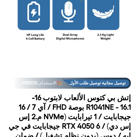
فتح
فت
لوسائط
الوس
1 في
2
مشروط
مشر
توصيل مجانية توصيل طلب الأول
الاستخدام
FREEDEL
إتش بي كتوس الألعاب لابتوب 16-
R1041NE - 16.1 بوصة FHD / آي 7 / 16
جيجابايت / 1 تيرابايت (NVMe م.2 إس
إس دي) / RTX 4050 6 جيجابايت في جي
إيه / دوس (بدون نظام تشغيل) / ضمان