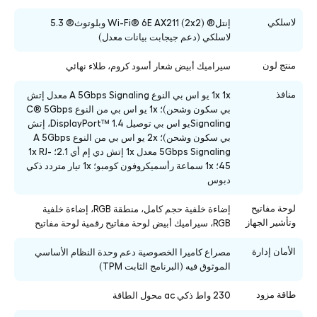
لاسلكي
إنتل® Wi-Fi® 6E AX211 (2x2) وبلوتوث® 5.3
لاسلكي (دعم جيجابت بيانات معدل)
منتج لون
سيراميك أبيض شعار أسود كروم، طلاء نهائي
منافذ
1x 1x يو اس بي النوع A 5Gbps Signaling معدل إتش
بي سكون وشحن)؛ 1x يو اس بي من النوع C® 5Gbps
Signalingيو اس بي توصيل DisplayPort™ 1.4، إتش
بي سكون وشحن)؛ 2x يو اس بي من النوع A 5Gbps
5Gbps Signaling معدل 1x إتش دي إم أي 2.1؛ 1x RJ-
45؛ 1x سماعة رأسميكروفون كومبو؛ 1x تيار متردد ذكي
دبوس
لوحة مفاتيح
إضاءة خلفية حجم كامل، منطقة RGB، إضاءة خلفية
وتأشير الجهاز
RGB، سيراميك أبيض لوحة مفاتيح رقمية لوحة مفاتيح
الأمان إدارة
مصراع كاميرا الخصوصية دعم وحدة النظام الأساسي
الموثوق فيه (البرنامج الثابت TPM)
طاقة مزود
230 واط ذكي ac محول الطاقة