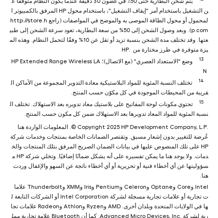
يتم شحن البطارية حتى 50٪ في غضون 30 دقيقة عندما يكون النظام متوقفًا ع
ن التشغيل باستخدام أمر "إيقاف التشغيل"، باستخدام محول HP المرفق بالكمبيوتر ا
لمحمول أو محول الطاقة الموصى به والموضح في المواصفات (راجع http://store.h
p.com). وبعد وصول الشحن إلى 50% من سعة البطارية، تعود سرعة الشحن إلى طبي
عتها. وقد تختلف مدة الشحن بنسبة تزيد أو تقل عن 10% وفقًا لتحمل النظام. وهذه الم
يزة متوفرة في طرز مختارة من HP.
13
وضع "الاستعداد العصري" (مع الاتصال)؛ HP Extended Range Wireless LA
N
14
تختلف النسبة المئوية للمواد البلاستيكية معادة التدوير المجموعة من الأماكن ال
قريبة من المحيطات الموجودة في كل مكوّن حسب المنتج.
15
تحتوي مكونات لوحة المفاتيح على بلاستيك معاد تدويره بعد الاستهلاك. تختلف ال
نسبة المئوية للمواد المعاد تدويرها بعد الاستهلاك ضمن كل مكون حسب المنتج.
.Copyright 2025 HP Development Company, L.P ©. المعلومات الواردة هنا
عُرضة للتغيير بدون إشعار مسبق. وتقتصر الضمانات الخاصة بمنتجات وخدمات شركة
HP على تلك المنصوص عليها في بيانات الضمان الصريح المرفق بتلك المنتجات والخ
دمات. ولا يوجد هنا ما يمكن تفسيره على أنه يشكل ضمانًا إضافيًا. وتخلي شركة HP م
سؤوليتها عن أي أخطاء فنية أو تحريرية أو أي أخطاء ناتجة عن السهو والإغفال وردت
هنا.
Intel وCore وOptane وCeleron وPentium وIris وXMM وThunderbolt علاما
ت تجارية أو علامات تجارية مسجلة لشركة Intel Corporation أو الشركات التابعة ل
ها في الولايات المتحدة وبلدان أخرى. AMD وRyzen وAthlon وRadeon علامات تجا
رية لشركة Advanced Micro Devices, Inc.‎. كما أن Bluetooth علامة تجارية ممل