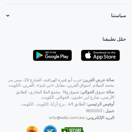
سياستنا
حمّل تطبيقنا
صالة عرض القرين:
غرب أبو فتيرة الهرافية، الشارع 22، مبنى بدر
محمد الميلام، أسواق القرين، مقابل «تي تايم»، القرين، الكويت
صالة
تسوق
الحوالي:
تسوق و16، مجمع الملا التجاري، الطابق
الأرضي، شارع ابن خلدون، الحوالي، الكويت.
أوفيس الرئيسي:
الطابق 49 ، برج أرايا، الكويت ، الكويت
عميل :
1800053
البريد الإلكتروني:
info@wibi.com.kw