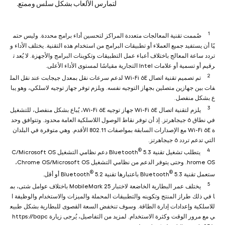
لتمارس الألعاب بشكل سلس وممتع.
1
صُممت تقنية المعالجات متعددة المراكز لتحسين أداء برامج محددة. وليس حتم
يًا أن يستفيد جميع العملاء أو تطبيقات البرامج من استخدام هذه التقنية. يختلف الأداء و
تردد ساعة المعالج باختلاف أعباء عمل التطبيقات وتكوينات البرامج والأجهزة. لا يُعد ت
رقيم أو تسمية أو علامات Intel‏ التجارية مقياسًا لمستوى الأداء الأعلى.
2
تم تصميم تقنية اتصال Wi-Fi 6E لدعم سرعات نقل بمعدل جيجابت عند نقل المل
فات بين جهازين متصلين بجهاز التوجيه نفسه. ويلزم توفر جهاز توجيه لاسلكي، وهو يبا
ع بشكل منفصل.
3
يلزم لتقنية اتصال Wi-Fi 6E جهاز توجيه Wi-Fi 6E، يُباع بشكل منفصل، للتشغيل
في نطاق 6 جيجاهرتز. إذ أن توفر نقاط الوصول اللاسلكية العامة محدود. وتتوافق وحد
ة Wi-Fi 6E مع الإصدارات السابقة بمواصفات 802.11 الأقدم. وهي متوفرة في البلدان
التي تدعم تردد 6 جيجاهرتز.
®
4
يتطلب تشغيل تقنية Bluetooth
5.3 دعم نظامي التشغيل Microsoft OS‏/C
hrome OS. وحتى يتوفر الدعم من نظامي التشغيل Microsoft OS‏/Chrome OS،
®
®
ستعمل تقنية Bluetooth
5.3 باعتبارها تقنية Bluetooth
5.2 أو أقل.
5
يختلف عمر البطارية الخاضعة لاختبار MobileMark 25‎‏ باختلاف عوامل شتى، بم
ا في ذلك طراز المنتج وتكوينه والتطبيقات المحملة والميزات والاستخدام والوظيفة ا
للاسلكية وإعدادات إدارة الطاقة. وسوف تنخفض السعة القصوى للبطارية بشكل طبيع
ي مع مرور الوقت وكثرة الاستخدام. لمزيد من التفاصيل، يُرجى زيارة https://bapc