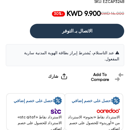
SKU:
EZCAP324B
KWD 9.900
KWD 14.000
-30%
الاتصال بـ التوفر
⚠️ عند التاستلام، يُشترط إبراز بطاقة الهوية المدنية سارية
المفعول.
Add To
شارك
Compare
احصل على خصم إضافي
احصل على خصم إضافي
الاسترداد نقاط «stc qitaf»
الاسترداد نقاط «نجوم» الاسترداد
الاسترداد للحصول على خصم
من «أوريدو» للحصول على خصم
إضافي.
إضافي.