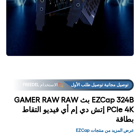
فتح
فت
لوسائط
الوس
3 في
4
مشروط
مشر
توصيل مجانية توصيل طلب الأول
الاستخدام
FREEDEL
EZCap 324B بث GAMER RAW RAW
PCIe 4K إتش دي إم أي فيديو التقاط
بطاقة
عرض المزيد من منتجات EZCap