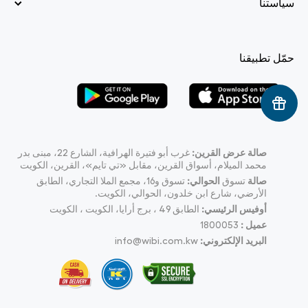
سياستنا
حمّل تطبيقنا
صالة عرض القرين:
غرب أبو فتيرة الهرافية، الشارع 22، مبنى بدر
محمد الميلام، أسواق القرين، مقابل «تي تايم»، القرين، الكويت
صالة
تسوق
الحوالي:
تسوق و16، مجمع الملا التجاري، الطابق
الأرضي، شارع ابن خلدون، الحوالي، الكويت.
أوفيس الرئيسي:
الطابق 49 ، برج أرايا، الكويت ، الكويت
عميل :
1800053
البريد الإلكتروني:
info@wibi.com.kw