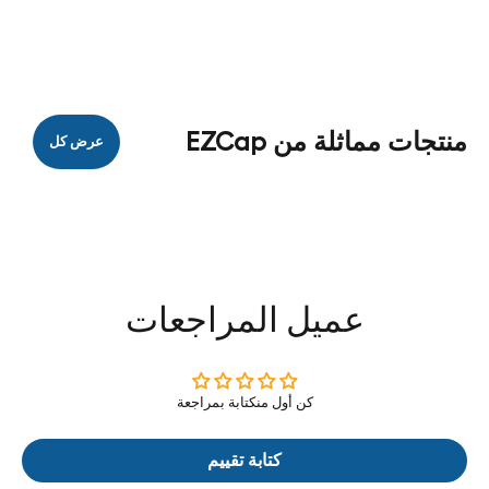
منتجات مماثلة من EZCap
عرض كل
عميل المراجعات
كن أول منكتابة بمراجعة
كتابة تقييم