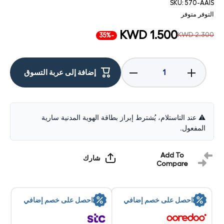
SKU:
570-AAIS
التوفر
متوفر
KWD 1.500
KWD 2.300
-35%
Decrease
Increase
إضافة إلى عربة التسوق
quantity
quantity
for Dell
for Dell
MS116
MS116
Optical
Optical
USB
USB
Mouse -
Mouse -
⚠️ عند التاستلام، يُشترط إبراز بطاقة الهوية المدنية سارية
1000dpi /
1000dpi
المفعول.
Optical /
/ Optical
Wired /
/ Wired /
USB /
USB /
Black -
Black -
Add To
شارك
Mouse
Mouse
Compare
احصل على خصم إضافي
احصل على خصم إضافي