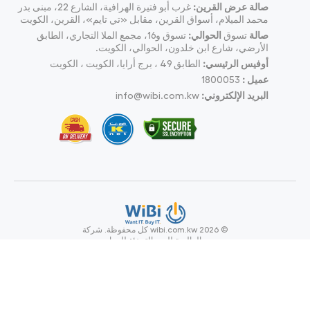
صالة عرض القرين:
غرب أبو فتيرة الهرافية، الشارع 22، مبنى بدر
محمد الميلام، أسواق القرين، مقابل «تي تايم»، القرين، الكويت
صالة
تسوق
الحوالي:
تسوق و16، مجمع الملا التجاري، الطابق
الأرضي، شارع ابن خلدون، الحوالي، الكويت.
أوفيس الرئيسي:
الطابق 49 ، برج أرايا، الكويت ، الكويت
عميل :
1800053
البريد الإلكتروني:
info@wibi.com.kw
© wibi.com.kw 2026
كل محفوظة.
شركة
ويبي العالمية للبيع بالتجزئة للحواسيب
وملحقاتها