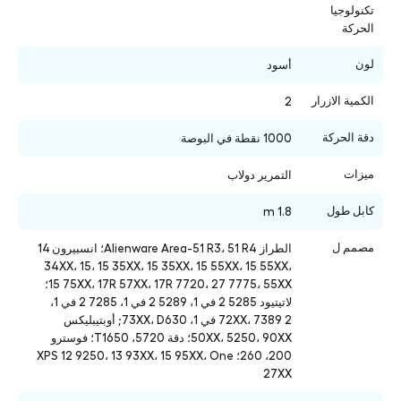
تكنولوجيا
الحركة
لون
أسود
الكمية الازرار
2
دقة الحركة
1000 نقطة في البوصة
ميزات
التمرير دولاب
كابل طول
1.8 m
مصمم ل
الطراز Alienware Area-51 R3، 51 R4؛ انسبيرون 14
34XX، 15، 15 35XX، 15 35XX، 15 55XX، 15 55XX،
15 75XX، 17R 57XX، 17R 7720، 27 7775، 55XX؛
لاتيتيود 5285 2 في 1، 5289 2 في 1، 7285 2 في 1،
72XX، 7389 2 في 1، 73XX، D630; أوبتيبليكس
50XX، 5250، 90XX؛ دقة 5720، T1650؛ فوسترو
200، 260؛ XPS 12 9250، 13 93XX، 15 95XX، One
27XX