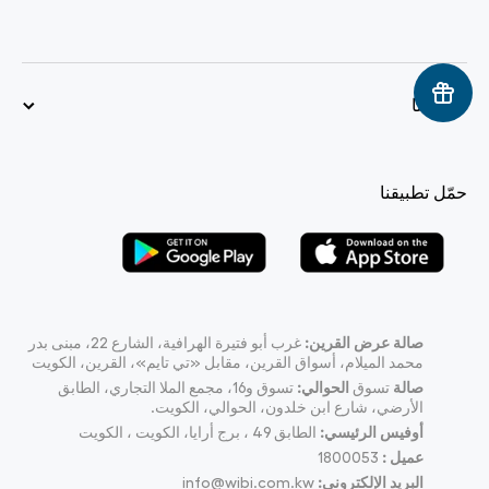
سياستنا
حمّل تطبيقنا
صالة عرض القرين:
غرب أبو فتيرة الهرافية، الشارع 22، مبنى بدر
محمد الميلام، أسواق القرين، مقابل «تي تايم»، القرين، الكويت
صالة
تسوق
الحوالي:
تسوق و16، مجمع الملا التجاري، الطابق
الأرضي، شارع ابن خلدون، الحوالي، الكويت.
أوفيس الرئيسي:
الطابق 49 ، برج أرايا، الكويت ، الكويت
عميل :
1800053
البريد الإلكتروني:
info@wibi.com.kw