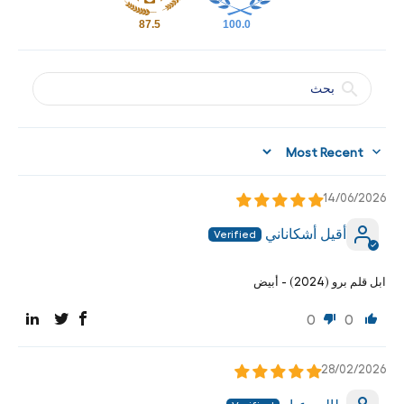
87.5
100.0
Sort by
14/06/2026
‪أقيل أشكاناني‬‏
ابل قلم برو (2024) - أبيض
0
0
28/02/2026