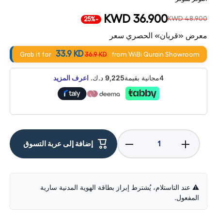
KWD 36.900
KWD 48.900
-25%
معرض «قريان» الحصري سعر
33.9 KD
Grab it for
36.9 KD
from WiBi Qurain Showroom
4مجانية بقيمة
9,225
د.ك.
اعرف المزيد
Decrease
Increase
إضافة إلى عربة التسوق
quantity
quantity
for Apple
for
Pencil
Apple
Pro
Pencil
(2024) -
Pro
White
(2024) -
⚠️ عند التاستلام، يُشترط إبراز بطاقة الهوية المدنية سارية
White
المفعول.