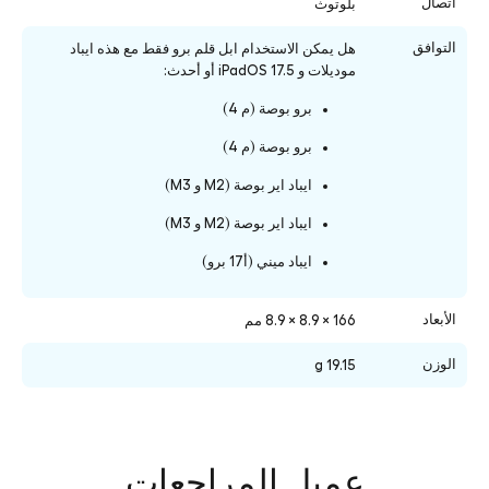
اتصال
بلوتوث
التوافق
هل يمكن الاستخدام ابل قلم برو فقط مع هذه ايباد
موديلات و iPadOS 17.5 أو أحدث:
برو بوصة (م 4)
برو بوصة (م 4)
ايباد اير بوصة (M2 و M3)
ايباد اير بوصة (M2 و M3)
ايباد ميني (أ17 برو)
الأبعاد
166 × 8.9 × 8.9 مم
الوزن
19.15 g
عميل المراجعات