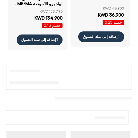
ايباد برو 13‑بوصة M5/M4 -
KWD 48.900
العربية / الإنجليزية - أسود
KWD 153.790
KWD 36.900
KWD 134.900
خصم 25%
خصم 13%
إضافة إلى سلة التسوق
إضافة إلى سلة التسوق