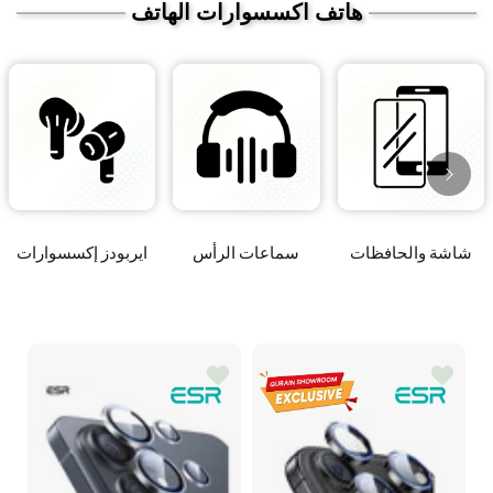
هاتف اكسسوارات الهاتف
شاشة والحافظات
سماعات الرأس
ايربودز إكسسوارات