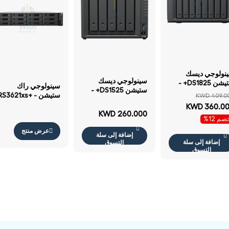
نولوجي ديسك
سينولوجي ديسك
ستيشن DS1825+ -
سينولوجي راك
ستيشن DS1525+ -
ساتا / م.2 NVMe /
ستيشن RS3621xs+ -
KWD 409.0
ساتا / م.2 NVMe /
جان / يو اس بي /
216 18 تيرابايت / 12x
KWD 360.0
5.2 NVMe / خلجان /
شبكة محلية / PCIe /
18 تيرابايت / ساتا /
KWD 260.000
يو اس بي / شبكة
م 12%
بيوتر مكتبي
خلجان / يو اس بي
محلية / PCIe /
عرض منتج
شبكة محلية / حامل
إضافة إلى سلة
كمبيوتر مكتبي
(2U)
إضافة إلى سلة
التسوق
التسوق