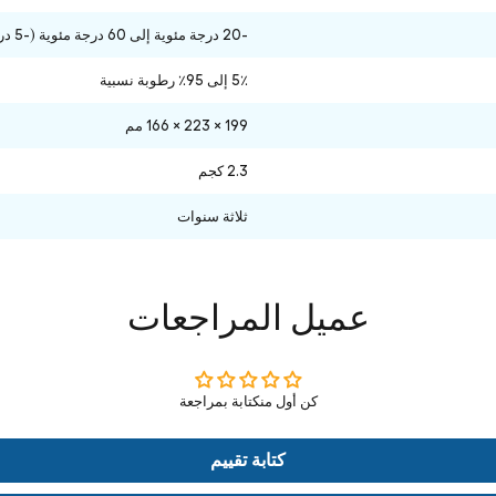
-20 درجة مئوية إلى 60 درجة مئوية (-5 درجة فهرنهايت إلى 140 درجة فهرنهايت)
5٪ إلى 95٪ رطوبة نسبية
199 × 223 × 166 مم
2.3 كجم
ثلاثة سنوات
عميل المراجعات
كن أول منكتابة بمراجعة
كتابة تقييم