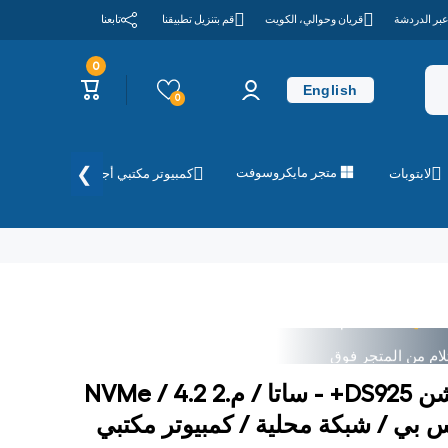
عبر الدردشة
قريان وحوالي، الكويت
قم بتنزيل تطبيقنا
تابعنا
0
0
تسجيل
عربة
عناصر
English
الدخول
التسوق
0
❯
متجر مايكروسوفت
لابتوبات
كمبيوتر مكتبي أجهزة الكمبيوتر
الاستخدام
FREEDEL
لام من المتجر فوق
الاستخدام
FREEDEL
سينولوجي ديسك ستيشن DS925+ - ساتا / م.2 NVMe / 4.2
لام من المتجر فوق