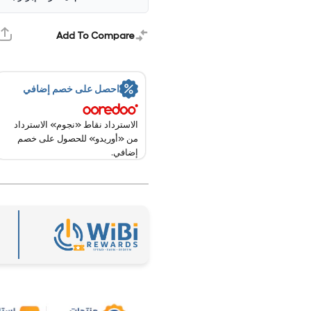
خلجان يو
خلجان يو
اس بي
اس بي
شبكة
شبكة
Add To Compare
محلية
محلية
كمبيوتر
كمبيوتر
مكتبي
مكتبي
احصل على خصم إضافي
الاسترداد نقاط «نجوم» الاسترداد
من «أوريدو» للحصول على خصم
إضافي.