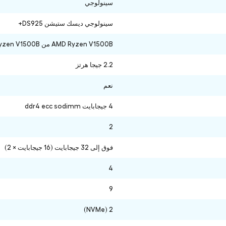
سينولوجي
سينولوجي ديسك ستيشن DS925+
AMD Ryzen V1500B من AMD Ryzen V1500B
2.2 جيجا هرتز
نعم
4 جيجابايت ddr4 ecc sodimm
2
فوق إلى 32 جيجابايت (16 جيجابايت × 2)
4
9
2 (NVMe)