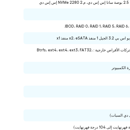
محركات الأقراص داخلية Btrfs، EXT4 / محركات الأقراص خارجية : Btrfs، ext4، ext4، ext3، FAT32،