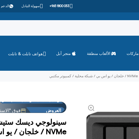
+965 1800 053
سهولة التبادل
الدعم 
ماركات
الألعاب منطقة
متجر آبل
هواتف تابلت & تابلت
توصيل مجانية توصيل طلب الأول
العروض
فوق "الاست
توصيل مجانية توصيل طلب الأول
العروض
فوق "الاست
NVMe / خلجان / يو اس بي / شبكة محلية / كمبيوتر مكتبي