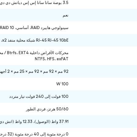
3.5 بوصة ساتا ساتا إس إس دياتش دي دي 2.5 بوصة ساتا إس إس دي، م.2 2280 NVMe إس إس دي
نعم
سينولوجي هايبرد RAID، أساسي، JBOD، RAID 0، RAID 1، RAID 5، RAID 6، RAID 10
RJ-45 RJ-45 1GbE شبكة محلية منفذ x2، يو اس بي 3.2 الجيل 1 منفذ x2، eSATA منفذ x1
NTFS، HFS، exFAT
92 مم × 92 مم × 92 مم × 25 مم × 2 أجهزة الكمبيوتر
100 W
100 فولت إلى 240 فولت تيار متردد
50/60 هرتز، فردي الطور
37.91 واط (الوصول)،
12.33 واط (اتش دي دي السبات)
0 درجة مئوية إلى 40 درجة مئوية (32 درجة فهرنهايت إلى 104 درجة فهرنهايت)