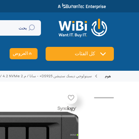
تخطي إلى المحتوى
بحث
🔥
العروض
كل الفئات
هوم
سينولوجي ديسك ستيشن DS925+ - ساتا / م.2 NVMe / 4.2 NVMe / خلجان / يو اس بي / شبكة محلية / كمبيوتر مكتبي
تخطي إلى منتج معلومات