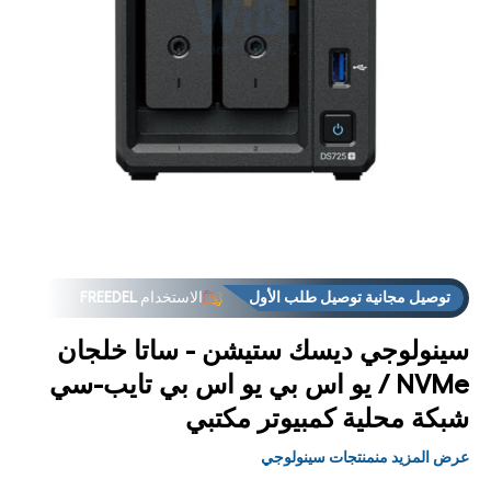
فت
الوس
1
مشر
توصيل مجانية توصيل طلب الأول
الاستخدام
FREEDEL
سينولوجي ديسك ستيشن - ساتا خلجان
NVMe / يو اس بي يو اس بي تايب-سي
شبكة محلية كمبيوتر مكتبي
عرض المزيد منمنتجات سينولوجي