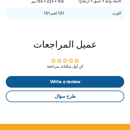
الأبعاد واط × عمق × ارتفاع)
106 × 223 × 166 مم
الوزن
1.51 كجم 1.51
عميل المراجعات
كن أول منكتابة بمراجعة
Write a review
طرح سؤال