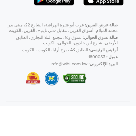
صالة عرض القرين:
غرب أبو فتيرة الهرافية، الشارع 22، مبنى بدر
محمد الميلام، أسواق القرين، مقابل «تي تايم»، القرين، الكويت
صالة
تسوق
الحوالي:
تسوق و16، مجمع الملا التجاري، الطابق
الأرضي، شارع ابن خلدون، الحوالي، الكويت.
أوفيس الرئيسي:
الطابق 49 ، برج أرايا، الكويت ، الكويت
عميل :
1800053
البريد الإلكتروني:
info@wibi.com.kw
© wibi.com.kw 2026
كل محفوظة.
شركة
ويبي العالمية للبيع بالتجزئة للحواسيب
وملحقاتها