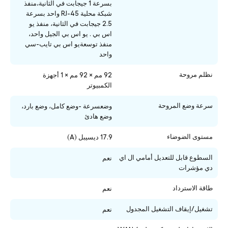
بسرعة 1 جيجابت في الثانية،منفذ
شبكة محلية RJ-45 واحد بسرعة
2.5 جيجابت في الثانية، منفذ يو
اس بي . يو اس بي الجيل واحد،
منفذ توسعةيو اس بي تايب-سي
واحد
نظلم مروحة
92 مم × 92 مم × 1 أجهزة
الكمبيوتر
سرعة وضع المروحة
وضعسرعة -وضع كامل، وضع بارد،
وضع هادئ
مستوى الضوضاء
17.9 ديسيبل (A)
السطوع قابل للتعديل أمامي ال اي
نعم
دي مؤشرات
طاقة الاسترداد
نعم
تشغيل/إيقاف التشغيل المجدول
نعم