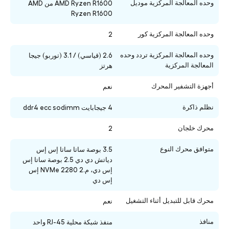
وحده المعالجة المركزية موديل
AMD Ryzen R1600 من AMD
Ryzen R1600
وحده المعالجة المركزية كور
2
وحده المعالجة المركزية تردد وحده
2.6 (قياسي) / 3.1 (توربو) جيجا
المعالجة المركزية
هرتز
أجهزة التشفير المحرك
نعم
نظلم ذاكرة
4 جيجابايت ddr4 ecc sodimm
محرك خلجان
2
متوافق محرك النوع
3.5 بوصة ساتا ساتا إس إس
دياتش دي دي 2.5 بوصة ساتا إس
إس دي، م.2 2280 NVMe إس
إس دي
محرك قابل للتبديل أثناء التشغيل
نعم
منافذ
منفذ شبكة محلية RJ-45 واحد