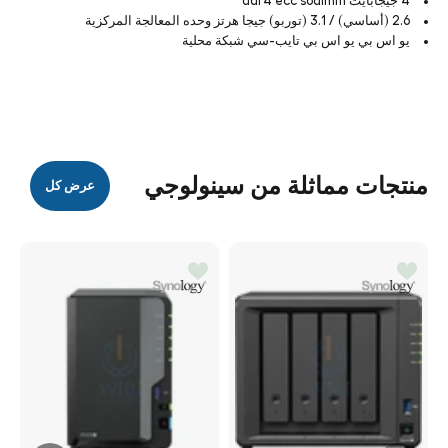
4 جيجابايت ddr4 ecc sodimm
2.6 (أساسي) / 3.1 (توربو) جيجا هرتز وحده المعالجة المركزية
يو اس بي يو اس بي تايب-سي شبكة محلية
منتجات مماثلة من سينولوجي
عرض كل