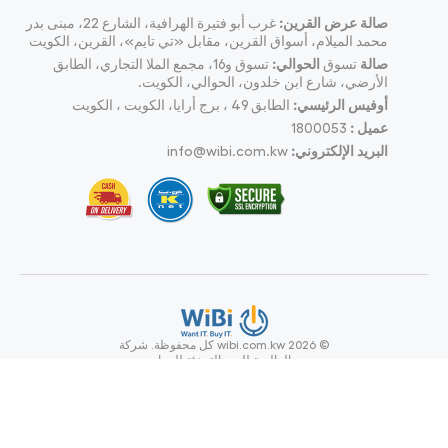
صالة عرض القرين:
غرب أبو فتيرة الهرافية، الشارع 22، مبنى بدر
محمد الميلام، أسواق القرين، مقابل «تي تايم»، القرين، الكويت
صالة
تسوق
الحوالي:
تسوق و16، مجمع الملا التجاري، الطابق
الأرضي، شارع ابن خلدون، الحوالي، الكويت.
أوفيس الرئيسي:
الطابق 49 ، برج أرايا، الكويت ، الكويت
عميل :
1800053
البريد الإلكتروني:
info@wibi.com.kw
© wibi.com.kw 2026
كل محفوظة.
شركة
ويبي العالمية للبيع بالتجزئة للحواسيب
وملحقاتها