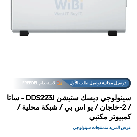
فتح
فت
توصيل مجانية توصيل طلب الأول
الاستخدام
FREEDEL
لوسائط
الوس
6 في
7
مشروط
مشر
العروض
فوق "الاستلام من المتجر فوق
توصيل مجانية توصيل طلب الأول
الاستخدام
FREEDEL
العروض
فوق "الاستلام من المتجر فوق
سينولوجي ديسك ستيشن DDS223J - ساتا
/ 2-خلجان / يو اس بي / شبكة محلية /
كمبيوتر مكتبي
عرض المزيد منمنتجات سينولوجي