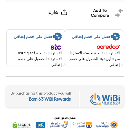
محلية
محلية
كمبيوتر
كمبيوتر
مكتبي
مكتبي
Add To
شارك
Compare
احصل على خصم إضافي
احصل على خصم إضافي
الاسترداد نقاط «stc qitaf»
الاسترداد نقاط «نجوم» الاسترداد
الاسترداد للحصول على خصم
من «أوريدو» للحصول على خصم
إضافي.
إضافي.
By purchasing this product you will
Earn 63 WiBi Rewards