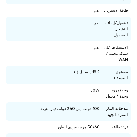
طاقة الاسترداد
نعم
تشغيل/إيقاف
نعم
التشغيل
المجدول
الاستيقاظ على
نعم
شبكة محلية /
WAN
مستوى
18.2 ديسيبل (أ)
الضوضاء
وحدةمزود
60W
وحدة / محول
مدخلات التيار
100 فولت إلى 240 فولت تيار متردد
المترددالجهد
تردد طاقة
50/60 هرتز، فردي الطور