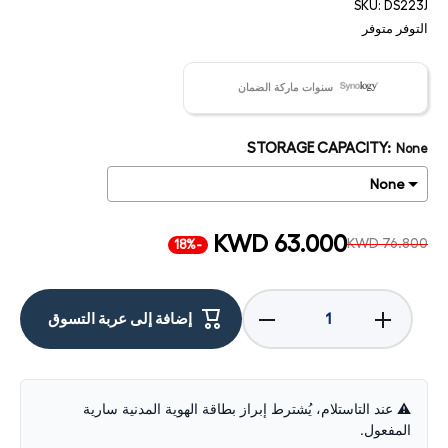
SKU:
DS223J
التوفر
متوفر
سنوات ماركة الضمان
STORAGE CAPACITY:
None
KWD 63.000
KWD 76.800
-18%
زيادة
تقليل
إضافة إلى عربة التسوق
الكمية لـ
الكمية لـ
سينولوجي
سينولوجي
ديسك
ديسك
ستيشن -
ستيشن -
ساتا
ساتا
خلجان يو
خلجان يو
⚠️ عند التاستلام، يُشترط إبراز بطاقة الهوية المدنية سارية
اس بي
اس بي
المفعول.
شبكة
شبكة