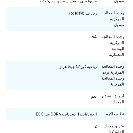
موديل
سينولوجي ديسك ستيشن دس223ج
وحده المعالجة
ريل تك rtd1619b
المركزية
موديل
وحده المعالجة
64بت
المركزية
للهندسة
المعمارية
وحده المعالجة
رباعية كور 1.7 جيجا هرتز
المركزية تردد
وحده المعالجة
المركزية
أجهزة التشفير
نعم
المحرك
نظلم ذاكرة
1 جيجابايت 1 جيجابايت DDR4 غير ECC
تخزين محرك
2
الخليج(ق)