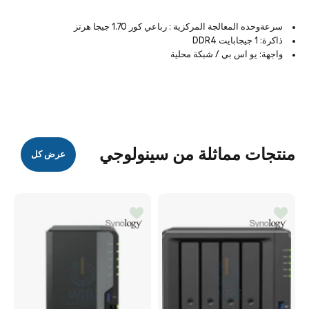
سرعةوحده المعالجة المركزية : رباعي كور 1.70 جيجا هرتز
ذاكرة: 1 جيجابايت DDR4
واجهة: يو اس بي / شبكة محلية
منتجات مماثلة من سينولوجي
عرض كل