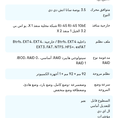
متوافق محرك
3.5 بوصة ساتا اتش دي دي
النوع
خارجية منافذ
RJ-45 RJ-45 1GbE شبكة محلية منفذ X 1، يو اس بي
3.2 الجيل 1 منفذ X 2
ملف نظلم
داخلية Btrfs، EXT4 / خارجية: Btrfs، EXT4، EXT4،
EXT3، FAT، NTFS، HFS+، exFAT
مدعومة نوع
سينولوجي هايبرد RAID، أساسي، JBOD، RAID 0،
RAID
RAID 1
نظلم مروحة
92 مم × 92 مم × 1 أجهزة الكمبيوتر
سرعة وضع
وضعسرعة -وضع كامل، وضع بارد، وضع هادئ،
المروحة
وضعطاقة وضع منخفض
السطوع قابل
نعم
للتعديل أمامي
ال اي دي
مؤشرات