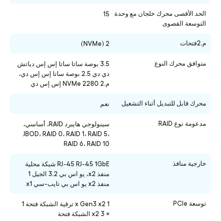
الحد الأقصى محرك خلجان مع وحدة
15
التوسعة القصوى
م.2فتحات
2 (NVMe)
متوافق محرك النوع
3.5 بوصة ساتا ساتا إس إس دياتش
دي دي 2.5 بوصة ساتا إس إس دي،
م.2 2280 NVMe إس إس دي
محرك قابل للتبديل أثناء التشغيل
نعم
مدعومة نوع RAID
سينولوجي هايبرد RAID، أساسي،
JBOD، RAID 0، RAID 1، RAID 5،
RAID 6، RAID 10
خارجية منافذ
RJ-45 RJ-45 1GbE شبكة محلية
منفذ x2، يو اس بي 3.2 الجيل 1
منفذ x2
يو اس بي تايب-سي
x1
توسعة PCIe
1 x Gen3 x2 ترقية الشبكة فتحة 1
× 3 x2 الشبكة فتحة