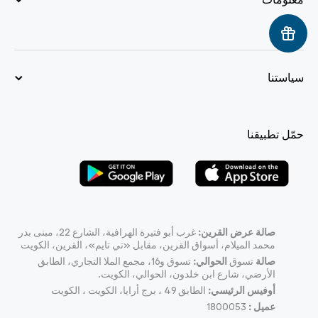
سياستنا
حمّل تطبيقنا
صالة عرض القرين:
غرب أبو فتيرة الهرافية، الشارع 22، مبنى بدر
محمد الميلام، أسواق القرين، مقابل «تي تايم»، القرين، الكويت
صالة
تسوق
الحوالي:
تسوق و16، مجمع الملا التجاري، الطابق
الأرضي، شارع ابن خلدون، الحوالي، الكويت.
أوفيس الرئيسي:
الطابق 49 ، برج أرايا، الكويت ، الكويت
عميل :
1800053