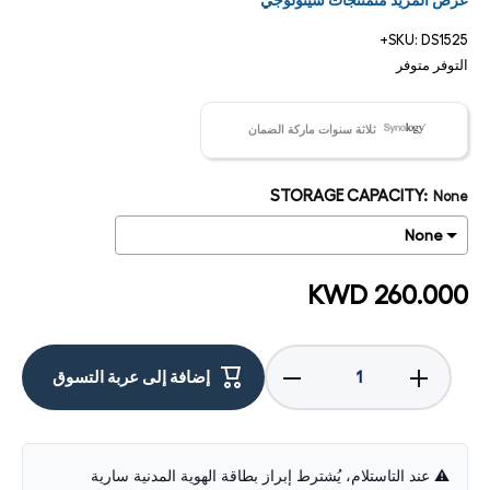
عرض المزيد منمنتجات سينولوجي
SKU:
DS1525+
التوفر
متوفر
ثلاثة سنوات ماركة الضمان
STORAGE CAPACITY:
None
KWD 260.000
زيادة
تقليل
إضافة إلى عربة التسوق
الكمية لـ
الكمية لـ
سينولوجي
سينولوجي
ديسك
ديسك
ستيشن -
ستيشن -
ساتا م.2
ساتا م.2
NVMe /
NVMe /
⚠️ عند التاستلام، يُشترط إبراز بطاقة الهوية المدنية سارية
خلجان يو
خلجان يو