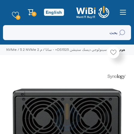
تخطي إلى المحتوى
عربة
English
0
0
التسوق
عناصر
0
بحث
هوم
سينولوجي ديسك ستيشن DS1525+ - ساتا / م.2 NVMe / 5.2 NVMe
/ خلجان / يو اس بي / شبكة محلية / PCIe / كمبيوتر مكتبي
تخطي إلى منتج معلومات