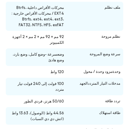
ملف نظلم
محركات الأقراص داخلية Btrfs،
EXT4 / محركات الأقراص خارجية :
Btrfs، ext4، ext4، ext3،
FAT32، NTFS، HFS، exFAT
نظلم مروحة
92 مم × 92 مم × 2 مم × 2 أجهزة
الكمبيوتر
سرعة وضع المروحة
وضعسرعة -وضع كامل، وضع بارد،
وضع هادئ
وحدةمزود وحدة / محول
120 واط
مدخلات التيار المترددالجهد
100 فولت إلى 240 فولت تيار
متردد
تردد طاقة
50/60 هرتز، فردي الطور
طاقة استهلاك
44.56 واط (الوصول)،
13.63 واط
(اتش دي دي السبات)