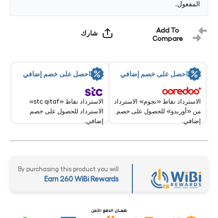
المفعول.
اس بي
اس بي
شبكة
شبكة
محلية
محلية
PCIe /
PCIe /
Add To
شارك
كمبيوتر
كمبيوتر
Compare
مكتبي
مكتبي
احصل على خصم إضافي
احصل على خصم إضافي
الاسترداد نقاط «stc qitaf»
الاسترداد نقاط «نجوم» الاسترداد
الاسترداد للحصول على خصم
من «أوريدو» للحصول على خصم
إضافي.
إضافي.
By purchasing this product you will
Earn 260 WiBi Rewards