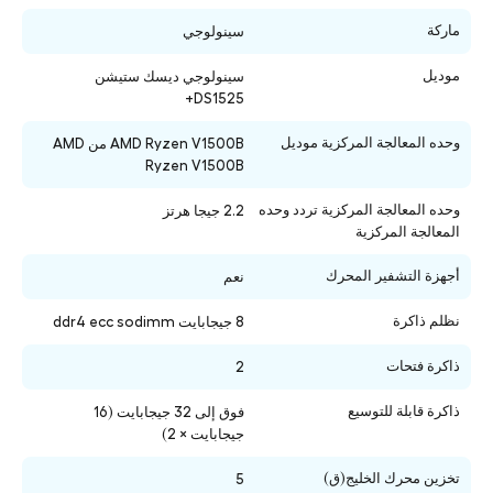
ماركة
سينولوجي
موديل
سينولوجي ديسك ستيشن
DS1525+
وحده المعالجة المركزية موديل
AMD Ryzen V1500B من AMD
Ryzen V1500B
وحده المعالجة المركزية تردد وحده
2.2 جيجا هرتز
المعالجة المركزية
أجهزة التشفير المحرك
نعم
نظلم ذاكرة
8 جيجابايت ddr4 ecc sodimm
ذاكرة فتحات
2
ذاكرة قابلة للتوسيع
فوق إلى 32 جيجابايت (16
جيجابايت × 2)
تخزين محرك الخليج(ق)
5