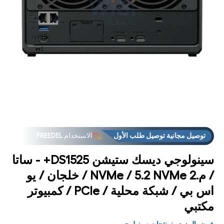
فتح
فت
توصيل مجانية توصيل طلب الأول
الاستخدام
FREEDEL
لوسائط
الوس
1 في
2
مشروط
مشر
العروض
فوق "الاستلام من المتجر فوق
توصيل مجانية توصيل طلب الأول
الاستخدام
FREEDEL
العروض
فوق "الاستلام من المتجر فوق
سينولوجي ديسك ستيشن DS1525+ - ساتا
/ م.2 NVMe / 5.2 NVMe / خلجان / يو
اس بي / شبكة محلية / PCIe / كمبيوتر
مكتبي