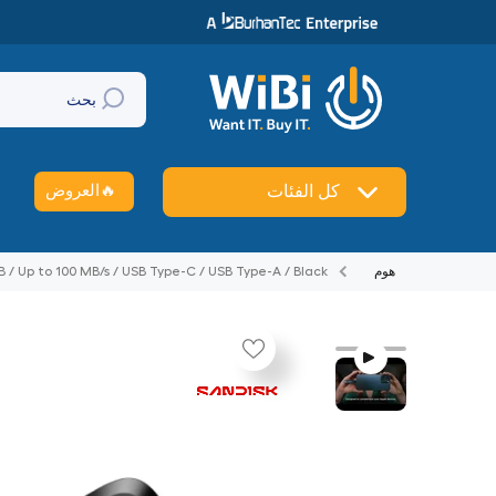
تخطي إلى المحتوى
بحث
🔥
العروض
كل الفئات
هوم
B / Up to 100 MB/s / USB Type-C / USB Type-A / Black
تخطي إلى منتج معلومات