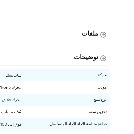
ملفات
توضیحات
ماركة
سانديسك
موديل
محرك SanDisk Phone محرك أندرويد
نوع منتج
محرك فلاش
تخزين سعة
64 جيجابايت
قراءة متتابعة الأداء الأداء المتسلسل
فوق إلى 100 ميجابايت/ثانية