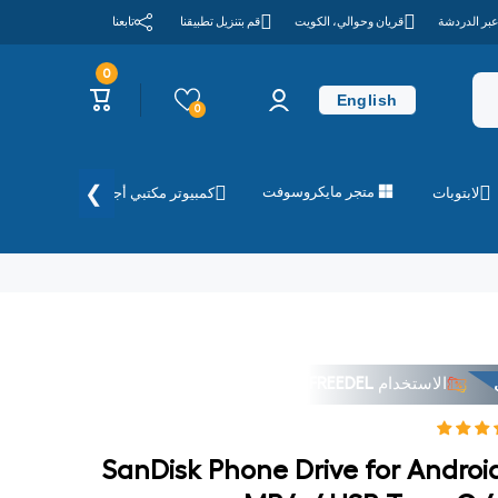
عبر الدردشة
قريان وحوالي، الكويت
قم بتنزيل تطبيقنا
تابعنا
0
0
تسجيل
عربة
عناصر
English
الدخول
التسوق
0
❯
متجر مايكروسوفت
لابتوبات
كمبيوتر مكتبي أجهزة الكمبيوتر
الاستخدام
FREEDEL
SanDisk Phone Drive for Android