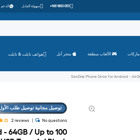
+965 1800 053
سهولة التبادل
الدعم 
ماركات
الألعاب منطقة
متجر آبل
هواتف تابلت & تابلت
SanDisk Phone Drive for Android - 64G
توصيل مجانية توصيل طلب الأول
2 reviews
No questions
 - 64GB / Up to 100