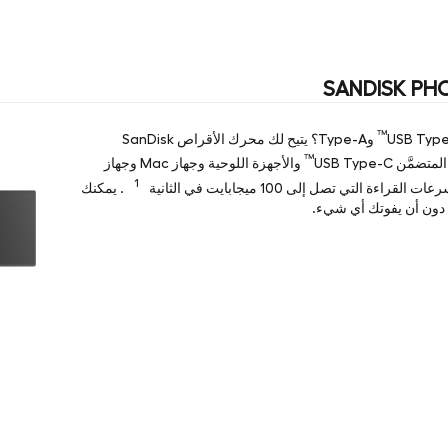
SANDISK PHO
™
وType-A؟ يتيح لك محرك الأقراص SanDisk
™
والأجهزة اللوحية وجهاز Mac وجهاز
1
. يمكنك
ك دون أن يفوتك أي شيء.