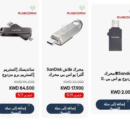
محرك فلاش SanDisk
سانديسك إكستريم
Sandisk®محرك
ألترا يو اس بي محرك
إكستريم برو مزدوج
مزدوج يو اس بي .0
512 جيجابايت فوق إلى
محرك - 2 تيرابايت /
KWD 94.000
KWD 22.000
 جيجابايت
ميغابايت/ثانية / يو اس
فوق إلى 1000
KWD 84.500
KWD 17.900
بي/ يو اس بي .2
ميجابايت/ث / يو اس
KWD 2.0
خصم 19%
خصم 11%
الجيل / فضي
بي تايب-سي 3.2
الجيل 2 /يو اس بي ن
إضافة إلى سلة
أ 3.2 الجيل 2
إضافة إلى سلة
إضافة إلى سلة
التسوق
التسوق
التسوق