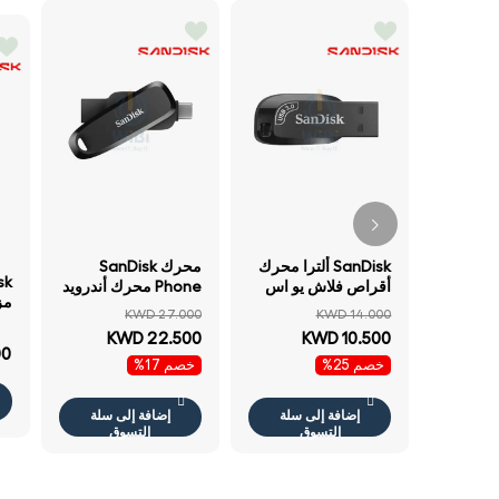
SanDisk ألترا محرك
محرك SanDisk
أقراص فلاش يو اس
Phone محرك أندرويد
بي 256 جيجابايت يو
- 512 جيجابايت فوق
KWD 27.000
KWD 14.000
سعة 64
اس بي .2 الجيل / فوق
إلى ميجابايت/ثانية / يو
KWD 22.500
KWD 10.500
إلى / أسود
اس بي تايب-سي يو
00
خصم 25%
خصم 17%
اس بي / أسود
إضافة إلى سلة
إضافة إلى سلة
التسوق
التسوق