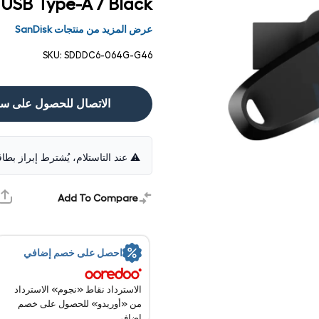
 USB Type-A / Black
عرض المزيد من منتجات SanDisk
SKU:
SDDDC6-064G-G46
الاتصال للحصول على س
⚠️ عند التاستلام، يُشترط إبراز بطا
Add To Compare
فتح
الوسائط
1 في
احصل على خصم إضافي
مشروط
الاسترداد نقاط «نجوم» الاسترداد
من «أوريدو» للحصول على خصم
إضافي.