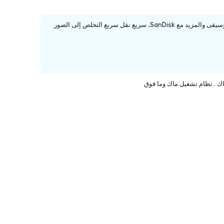
انقل المحتوى بسهولة من متوافق لتوسيع تخزين لديك، واستمتع تلقائي للصور ومقاطع الفيديو والموسيقى والمزيد مع SanDisk، سريع نقل سريع التخلص إلى الصور