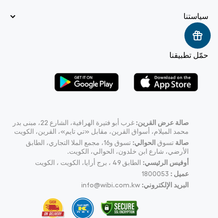
سياستنا
حمّل تطبيقنا
صالة عرض القرين:
غرب أبو فتيرة الهرافية، الشارع 22، مبنى بدر
محمد الميلام، أسواق القرين، مقابل «تي تايم»، القرين، الكويت
صالة
تسوق
الحوالي:
تسوق و16، مجمع الملا التجاري، الطابق
الأرضي، شارع ابن خلدون، الحوالي، الكويت.
أوفيس الرئيسي:
الطابق 49 ، برج أرايا، الكويت ، الكويت
عميل :
1800053
البريد الإلكتروني:
info@wibi.com.kw