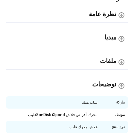
نظرة عامة
ميديا
ملفات
توضیحات
ماركة
سانديسك
موديل
محرك أقراص فلاش SanDisk iXpandفليب
نوع منتج
فلاش محرك فليب