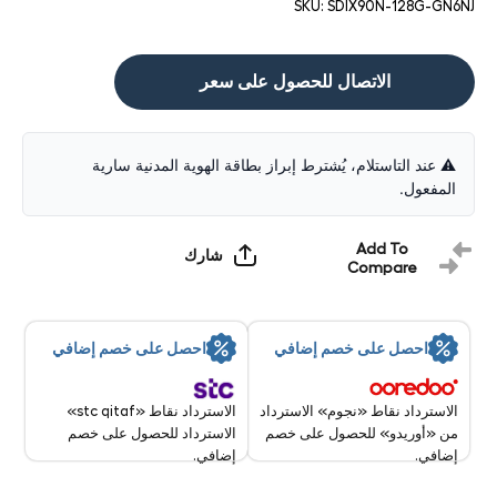
SKU:
SDIX90N-128G-GN6NJ
الاتصال للحصول على سعر
⚠️ عند التاستلام، يُشترط إبراز بطاقة الهوية المدنية سارية
المفعول.
Add To
شارك
Compare
احصل على خصم إضافي
احصل على خصم إضافي
الاسترداد نقاط «stc qitaf»
الاسترداد نقاط «نجوم» الاسترداد
الاسترداد للحصول على خصم
من «أوريدو» للحصول على خصم
إضافي.
إضافي.