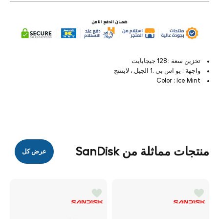
تخزين سعة : 128 جيجابايت
واجهة : يو اس بي .1 الجيل ، لايتننج
Color : Ice Mint
منتجات مماثلة من SanDisk
عرض كل