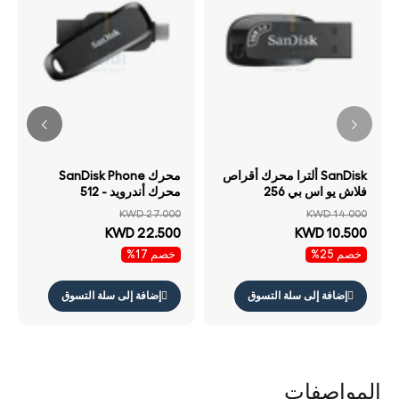
SanDisk ألترا محرك أقراص
محرك SanDisk Phone
فلاش يو اس بي 256
محرك أندرويد - 512
جيجابايت يو اس بي .2 الجيل
جيجابايت فوق إلى ميجابايت/
KWD 27.000
KWD 14.000
/ فوق إلى / أسود
ثانية / يو اس بي تايب-سي يو
KWD 22.500
KWD 10.500
اس بي / أسود
خصم 25%
خصم 17%
إضافة إلى سلة التسوق
إضافة إلى سلة التسوق
المواصفات