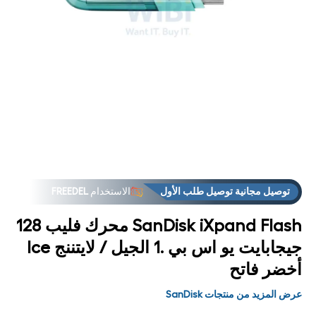
فتح
فت
لوسائط
الوس
2 في
3
مشروط
مشر
توصيل مجانية توصيل طلب الأول
الاستخدام
FREEDEL
SanDisk iXpand Flash محرك فليب 128
جيجابايت يو اس بي .1 الجيل / لايتننج Ice
أخضر فاتح
عرض المزيد من منتجات SanDisk