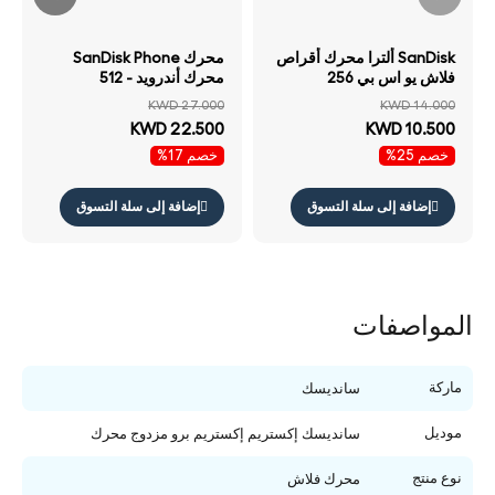
SanDisk ألترا محرك أقراص
محرك SanDisk Phone
فلاش يو اس بي 256
محرك أندرويد - 512
جيجابايت يو اس بي .2 الجيل
جيجابايت فوق إلى ميجابايت/
KWD 27.000
KWD 14.000
/ فوق إلى / أسود
ثانية / يو اس بي تايب-سي يو
KWD 22.500
KWD 10.500
اس بي / أسود
خصم 25%
خصم 17%
إضافة إلى سلة التسوق
إضافة إلى سلة التسوق
المواصفات
ماركة
سانديسك
موديل
سانديسك إكستريم إكستريم برو مزدوج محرك
نوع منتج
محرك فلاش