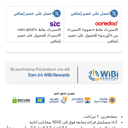
احصل على خصم إضافي
احصل على خصم إضافي
الاسترداد نقاط «stc qitaf»
الاسترداد نقاط «نجوم» الاسترداد
الاسترداد للحصول على خصم
من «أوريدو» للحصول على خصم
إضافي.
إضافي.
By purchasing this product you will
Earn 64 WiBi Rewards
سعةتخزين : 1 تيرابايت
أداء متسلسل قراءة متتابعة فوق إلى 1000 ميجابايت/ثانية
واجهة النوع يو اس بي تايب-سي 3.2 الجيل 2.2 الجيل 2.2يو اس بي نوع أ