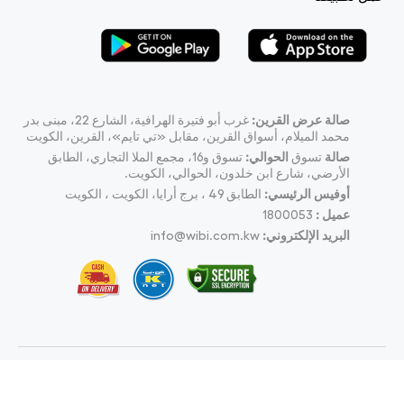
صالة عرض القرين:
غرب أبو فتيرة الهرافية، الشارع 22، مبنى بدر
محمد الميلام، أسواق القرين، مقابل «تي تايم»، القرين، الكويت
صالة
تسوق
الحوالي:
تسوق و16، مجمع الملا التجاري، الطابق
الأرضي، شارع ابن خلدون، الحوالي، الكويت.
أوفيس الرئيسي:
الطابق 49 ، برج أرايا، الكويت ، الكويت
عميل :
1800053
البريد الإلكتروني:
info@wibi.com.kw