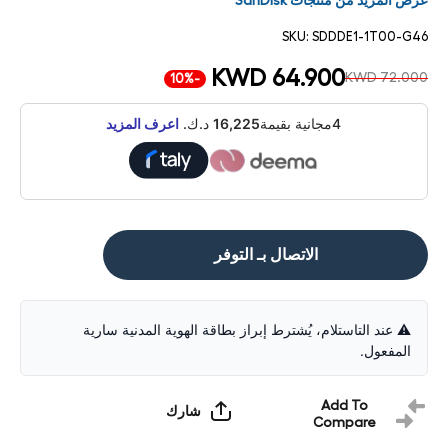
عرض المزيد من منتجات SanDisk
SKU:
SDDDE1-1T00-G46
KWD 64.900
KWD 72.000
-10%
4مجانية بقيمة
16,225
د.ك.
اعرف المزيد
الاتصال بـ التوفر
⚠️ عند التاستلام، يُشترط إبراز بطاقة الهوية المدنية سارية
المفعول.
Add To
شارك
Compare