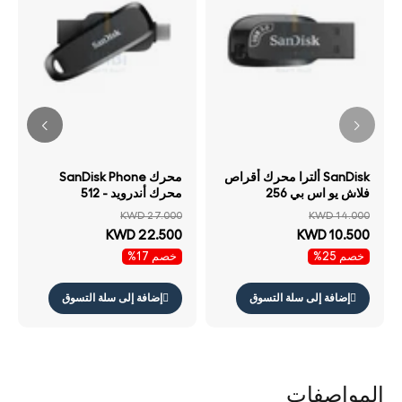
SanDisk ألترا محرك أقراص
محرك SanDisk Phone
فلاش يو اس بي 256
محرك أندرويد - 512
جيجابايت يو اس بي .2 الجيل
جيجابايت فوق إلى ميجابايت/
KWD 27.000
KWD 14.000
/ فوق إلى / أسود
ثانية / يو اس بي تايب-سي يو
KWD 22.500
KWD 10.500
اس بي / أسود
خصم 25%
خصم 17%
إضافة إلى سلة التسوق
إضافة إلى سلة التسوق
المواصفات