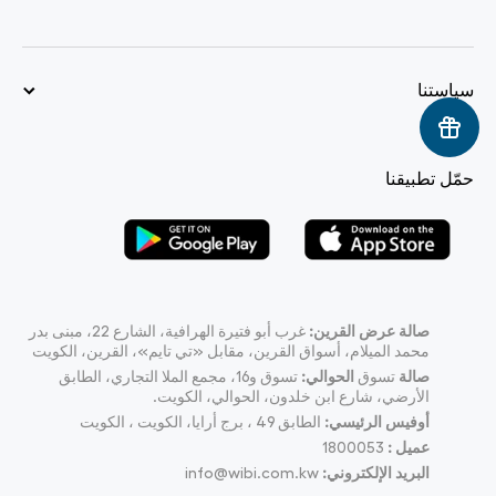
سياستنا
حمّل تطبيقنا
صالة عرض القرين:
غرب أبو فتيرة الهرافية، الشارع 22، مبنى بدر
محمد الميلام، أسواق القرين، مقابل «تي تايم»، القرين، الكويت
صالة
تسوق
الحوالي:
تسوق و16، مجمع الملا التجاري، الطابق
الأرضي، شارع ابن خلدون، الحوالي، الكويت.
أوفيس الرئيسي:
الطابق 49 ، برج أرايا، الكويت ، الكويت
عميل :
1800053
البريد الإلكتروني:
info@wibi.com.kw