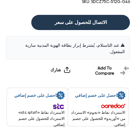
SKU:
SDCZ75C-512G-G46
الاتصال للحصول على سعر
⚠️ عند التاستلام، يُشترط إبراز بطاقة الهوية المدنية سارية
المفعول.
Add To
شارك
Compare
احصل على خصم إضافي
احصل على خصم إضافي
الاسترداد نقاط «stc qitaf»
الاسترداد نقاط «نجوم» الاسترداد
الاسترداد للحصول على خصم
من «أوريدو» للحصول على خصم
إضافي.
إضافي.