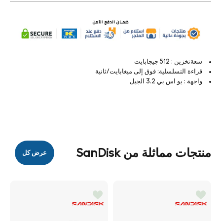
سعةتخزين : 512 جيجابايت
قراءة التسلسلية: فوق إلى ميغابايت/ثانية
واجهة : يو اس بي 3.2 الجيل
منتجات مماثلة من SanDisk
عرض كل