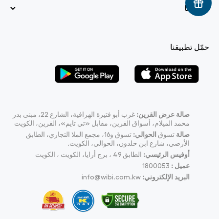
سياستنا
حمّل تطبيقنا
صالة عرض القرين:
غرب أبو فتيرة الهرافية، الشارع 22، مبنى بدر
محمد الميلام، أسواق القرين، مقابل «تي تايم»، القرين، الكويت
صالة
تسوق
الحوالي:
تسوق و16، مجمع الملا التجاري، الطابق
الأرضي، شارع ابن خلدون، الحوالي، الكويت.
أوفيس الرئيسي:
الطابق 49 ، برج أرايا، الكويت ، الكويت
عميل :
1800053
البريد الإلكتروني:
info@wibi.com.kw