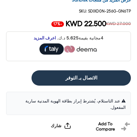
عرض المزيد من منتجات SanDisk
SKU:
SDIXD0N-256G-GN6TP
KWD 22.500
KWD 27.000
-17%
4مجانية بقيمة
5.625
د.ك.
اعرف المزيد
الاتصال بـ التوفر
⚠️ عند التاستلام، يُشترط إبراز بطاقة الهوية المدنية سارية
المفعول.
Add To
شارك
Compare