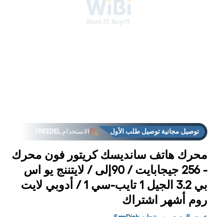
فتح
فت
لوسائط
الوس
3 في
4
مشروط
مشر
توصيل مجانية توصيل طلب الأول
الاستخدام
FREEDEL
محرك هاتف سانديسك كريتور فون محرك
- 256 جيجابايت / 90إلى / لايتننج يو اس
بي 3.2 الجيل 1 تايب-سي 1 / أدوبي لايت
روم أشهر اشتراك