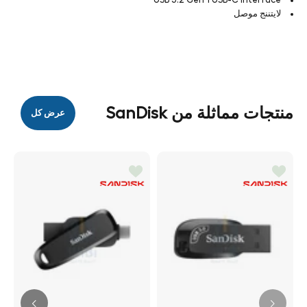
لايتننج موصل
منتجات مماثلة من SanDisk
عرض كل