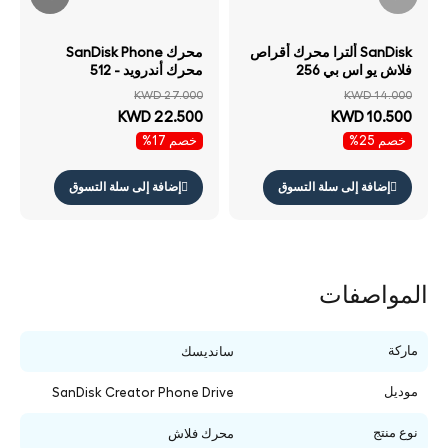
SanDisk ألترا محرك أقراص
محرك SanDisk Phone
فلاش يو اس بي 256
محرك أندرويد - 512
جيجابايت يو اس بي .2 الجيل
جيجابايت فوق إلى ميجابايت/
KWD 27.000
KWD 14.000
/ فوق إلى / أسود
ثانية / يو اس بي تايب-سي يو
KWD 22.500
KWD 10.500
اس بي / أسود
خصم 25%
خصم 17%
إضافة إلى سلة التسوق
إضافة إلى سلة التسوق
المواصفات
ماركة
سانديسك
موديل
SanDisk Creator Phone Drive
نوع منتج
محرك فلاش