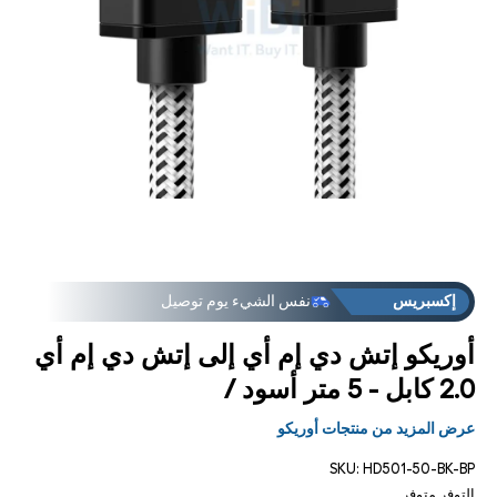
فت
الوس
مجانية توصيل في «فيرست» طلب
الاستخدام الرمز
FREEDEL
1
مشر
العروض
متوفر في المتجر: فوق
إكسبريس
نفس الشيء يوم توصيل
مجانية توصيل في «فيرست» طلب
الاستخدام الرمز
FREEDEL
أوريكو إتش دي إم أي إلى إتش دي إم أي
العروض
متوفر في المتجر: فوق
2.0 كابل - 5 متر أسود /
إكسبريس
نفس الشيء يوم توصيل
عرض المزيد من منتجات أوريكو
SKU:
HD501-50-BK-BP
التوفر
متوفر