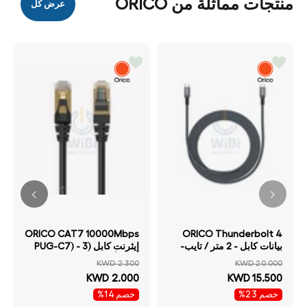
منتجات مماثلة من ORICO
عرض كل
ORICO CAT7 10000Mbps
ORICO Thunderbolt 4
بيانات كابل - 2 متر / تايب-
إيثرنت كابل (PUG-C7) - 3
سي - رمادي
متر / أسود
KWD 2.300
KWD 20.000
KWD 2.000
KWD 15.500
خصم 23%
خصم 14%