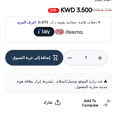
KWD 3.500
KWD 4.700
-26%
4 دفعات فائدة -مجانية بقيمة د.ك.
0.875
.
اعرف المزيد
زيادة
تقليل
إضافة إلى عربة التسوق
الكمية
الكمية
لـ
لأوريكو
ORICO
إتش
إتش
دي إم
دي إم
أي إلى
أي إلى
إتش
⚠️ عند زيارة الموقع توصيل/استلام ، يُشترط إبراز بطاقة هوية
إتش
دي إم
مدنية سارية المفعول.
دي إم
أي 2.0
أي كابل
كابل -
2.0 - 5
5 متر
متر
أسود /
Add To
شارك
أسود /
Compare