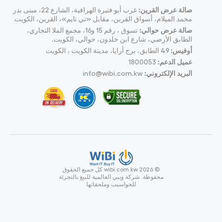
صالة عرض القرين:
غرب أبو فتيرة الهرافية، الشارع 22، مبنى بدر
محمد الميلام، أسواق القرين، مقابل «تي تايم»، القرين، الكويت
صالة عرض حوالي:
تسوق ، رقم 15 و16، مجمع الملا التجاري،
الطابق الأرضي، شارع ابن خلدون، حوالي، الكويت.
أوفيس:
49
الطابق، برج أرايا، مدينة الكويت ، الكويت
عميل الدعم:
1800053
البريد الإلكتروني:
info@wibi.com.kw
© wibi.com.kw 2026
كل جميع الحقوق
محفوظة.
شركة ويبي العالمية للبيع بالتجزئة
للحواسيب وملحقاتها