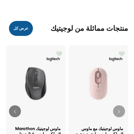
منتجات مماثلة من لوجيتيك
عرض كل
ماوس لوجيتيك مع ماوس
ماوس لوجيتيك Marathon
لاسلكي ماوس بلوتوث زهري
لاسلكي ماوس 2.4 جيجا