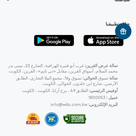
حمّل تطبيقنا
صالة عرض القرين:
غرب أبو فتيرة الهرافية، الشارع 22، مبنى بدر
محمد الميلام، أسواق القرين، مقابل «تي تايم»، القرين، الكويت
صالة
تسوق
الحوالي:
تسوق و16، مجمع الملا التجاري، الطابق
الأرضي، شارع ابن خلدون، الحوالي، الكويت.
أوفيس الرئيسي:
الطابق 49 ، برج أرايا، الكويت ، الكويت
عميل :
1800053
البريد الإلكتروني:
info@wibi.com.kw