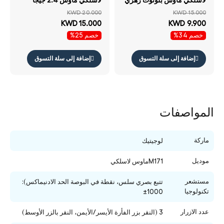
هرتز 1000 نقطة في البوصة
KWD 20.000
KWD 15.000
أسود
KWD 15.000
KWD 9.900
خصم 34%
خصم 25%
إضافة إلى سلة التسوق
إضافة إلى سلة التسوق
المواصفات
ماركة
لوجيتيك
موديل
M171ماوس لاسلكي
مستشعر
تتبع بصري سلس، نقطة في البوصة الحد الادنيماكس):
تكنولوجيا
1000±
عدد الازرار
3 (النقر بزر الفأرة الأيسر/الأيمن، النقر بالزر الأوسط)