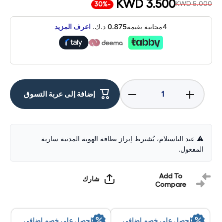
KWD 3.500
KWD 5.000
-30%
4مجانية بقيمة
0.875
د.ك.
اعرف المزيد
Decrease
Increase
إضافة إلى عربة التسوق
quantity
quantity
for
for
Logitech
Logitech
M171
M171
Wireless
Wireless
Mouse -
Mouse -
⚠️ عند التاستلام، يُشترط إبراز بطاقة الهوية المدنية سارية
Blue
Blue
المفعول.
Add To
شارك
Compare
احصل على خصم إضافي
احصل على خصم إضافي