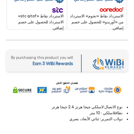
الاسترداد نقاط «stc qitaf»
الاسترداد نقاط «نجوم» الاسترداد
الاسترداد للحصول على خصم
من «أوريدو» للحصول على خصم
إضافي.
إضافي.
By purchasing this product you will
Earn 3 WiBi Rewards
نوع الاتصال:لاسلكي جيجا هرتز 2.4 جيجا هرتز
نطاقلاسلكي : 10 متر
دولاب التمرير: ثنائي الأبعاد، بصري